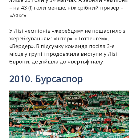
– на 43 (!) голи менше, ніж срібний призер –
«Аякс».
У Лізі чемпіонів «жеребцям» не пощастило з
жеребкуванням: «Інтер», «Тоттенгем»,
«Вердер». В підсумку команда посіла 3-є
місце у групі і продовжила виступи у Лізі
Європи, де дійшла до чвертьфіналу.
2010. Бурсаспор