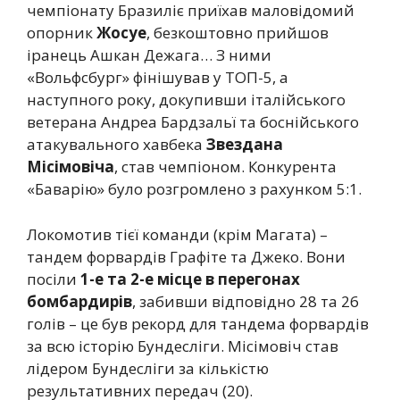
чемпіонату Бразиліє приїхав маловідомий
опорник
Жосуе
, безкоштовно прийшов
іранець Ашкан Дежага… З ними
«Вольфсбург» фінішував у ТОП-5, а
наступного року, докупивши італійського
ветерана Андреа Бардзальї та боснійського
атакувального хавбека
Звездана
Місімовіча
, став чемпіоном. Конкурента
«Баварію» було розгромлено з рахунком 5:1.
Локомотив тієї команди (крім Магата) –
тандем форвардів Графіте та Джеко. Вони
посіли
1-е та 2-е місце в перегонах
бомбардирів
, забивши відповідно 28 та 26
голів – це був рекорд для тандема форвардів
за всю історію Бундесліги. Місімовіч став
лідером Бундесліги за кількістю
результативних передач (20).