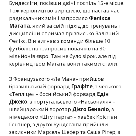
Бундесліги, посівши двічі поспіль 15-е місце.
Тож керівництво вирішило, що настав час
радикальних змін і запросило
Фелікса
Магата
, який за свій підхід до тренувань і
дисципліни отримав прізвисько Залізний
Фелікс. Він вигнав з команди більше 10
футболістів і запросив новачків на 30
мільйонів євро. Там не було зірок, але під
керівництвом Магата вони такими стали.
З Французького «Ле Мана» прийшов
бразильський форвард
Графіте
, з чеського
«Тепліце» – боснійський форвард
Едін
Джеко
, з португальського «Насьоналя» –
швейцарський воротар
Дієго Беналіо
, з
німецького «Штутгарта» – хавбек Крістіан
Гентнер, з другої Бундесліги прийшли
захисники Марсель Шефер та Саша Рітер, з