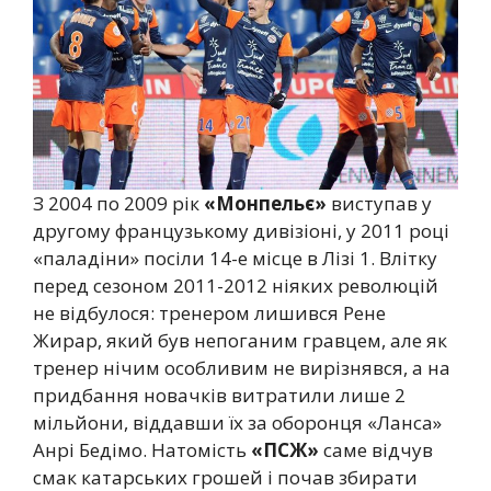
З 2004 по 2009 рік
«Монпельє»
виступав у
другому французькому дивізіоні, у 2011 році
«паладіни» посіли 14-е місце в Лізі 1. Влітку
перед сезоном 2011-2012 ніяких революцій
не відбулося: тренером лишився Рене
Жирар, який був непоганим гравцем, але як
тренер нічим особливим не вирізнявся, а на
придбання новачків витратили лише 2
мільйони, віддавши їх за оборонця «Ланса»
Анрі Бедімо. Натомість
«ПСЖ»
саме відчув
смак катарських грошей і почав збирати