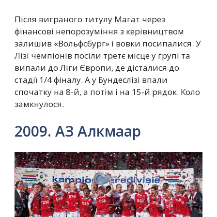
Після виграного титулу Магат через
фінансові непорозуміння з керівництвом
залишив «Вольфсбург» і вовки посипалися. У
Лізі чемпіонів посіли третє місце у групі та
випали до Ліги Європи, де дісталися до
стадії 1/4 фіналу. А у Бундеслізі впали
спочатку на 8-й, а потім і на 15-й рядок. Коло
замкнулося.
2009. АЗ Алкмаар