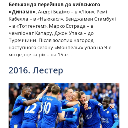
Бельханда перейшов до київського
«Динамо»
, Андрі Бедімо – в «Ліон», Ремі
Кабелла – в «Ньюкасл», Бенджамен Стамбулі
– в «Тоттенгем», Марко Естрада – в
чемпіонат Катару, Джон Утака – до
Туреччини. Після золотих нагород
наступного сезону «Монпельє» упав на 9-е
місце, ще за рік – на 15-е…
2016. Лестер