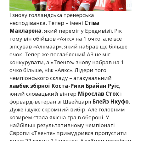
І знову голландська тренерська
несподіванка. Тепер – імені
Стіва
Макларена
, який переміг у Ередивізії. Рік
тому він обійшов «Аякс» на 1 очко, але все
зіпсував «Алкмаар», який набрав ще більше
очок. Тепер же послаблений АЗ не міг
конкурувати, а «Твенте» знову набрав на 1
очко більше, ніж «Аякс». Лідери того
чемпіонського складу – атакувальний
хавбек збірної Коста-Рики Брайан Руїс
,
юний словацький вінгер
Мірослав Стох
і
форвард-ветеран зі Швейцарії
Блейз Нкуфо
.
Дуже і дуже скромний вибір. Але головним
козирем стала якісна гра в обороні. У
найбільш результативному чемпіонаті
Європи «Твенте» примудрився пропустити
лише 23 голи у 34 матчах. А забили чемпіони