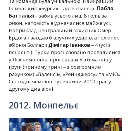
Та команда була унікальною. Найкращий
бомбардир «Бурси» – аргентинець
Пабло
Батталья
– забив усього лиш 8 голів за
сезон, натомість відзначалися майже усі.
Наприклад центральний захисник Омер
Ердоган завдав 6 влучних ударів, а голкіпер
збірної Болгарії
Дімітар Іванков
– 4 (усі з
пенальті). Турки прогнозовано провалилися
у Лізі чемпіонів, програвши 5 з 6 матчів у
групі (причому тричі – з розгромним
рахунком) «Валенсії», «Рейнджерсу» та «МЮ».
Сьогодні чемпіон Туреччини-2010 грає у
другому дивізіоні.
2012. Монпельє