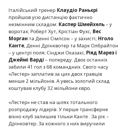
Італійський тренер
Клаудіо Раньєрі
пройшов усю дистанцію фактично
незмінним складом:
Каспер Шмейхель
– у
воротах; Роберт Хут, Крістіан Фухс,
Вес
Морган
та Денні Сімпсон – у захисті;
Нголо
Канте
, Денні Дрінквотер та Марк Олбрайтон
– у центрі поля; Сінджи Оказакі,
Ріяд Марез і
Джеймі Варді
– попереду. Двоє останніх
забили 41 гол з 68 командних. Свого часу
«Лестер» заплатив за цих двох гравців
менше 2 мільйонів. А увесь золотий склад
коштував клубу 32 мільйони євро.
«Лестер» не став на шлях тотального
розпродажу лідерів. У перше трансферне
вікно клуб залишив тільки Канте . За рік –
Дрінковтер. За кожного з них виручили