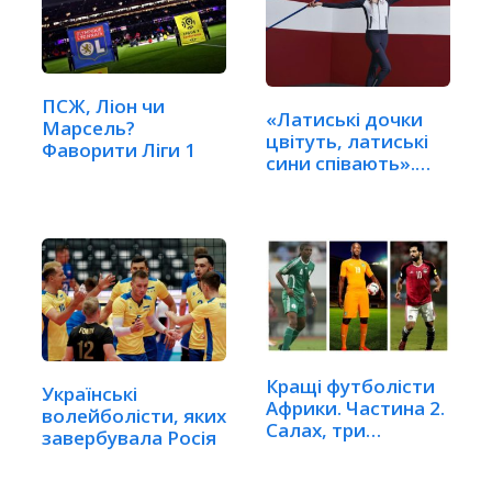
ПСЖ, Ліон чи
«Латиські дочки
Марсель?
цвітуть, латиські
Фаворити Ліги 1
сини співають».…
Кращі футболісти
Українські
Африки. Частина 2.
волейболісти, яких
Салах, три…
завербувала Росія