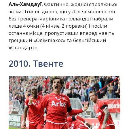
Аль-Хамдауї
. Фактично, жодної справжньої
зірки. Тож не дивно, що у Лізі чемпіонів вже
без тренера-чарівника голландці набрали
лише 4 очки (4 нічиє, 2 поразки) і посіли
останнє місце, пропустивши вперед навіть
грецький «Олімпіакос» та бельгійський
«Стандарт».
2010. Твенте