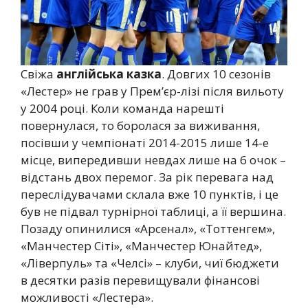
Свіжа
англійська казка
. Довгих 10 сезонів
«Лестер» не грав у Прем’єр-лізі після вильоту
у 2004 році. Коли команда нарешті
повернулася, то боролася за виживання,
посівши у чемпіонаті 2014-2015 лише 14-е
місце, випередивши невдах лише на 6 очок –
відстань двох перемог. За рік перевага над
переслідувачами склала вже 10 пунктів, і це
був не підвал турнірної таблиці, а її вершина.
Позаду опинилися «Арсенал», «Тоттенгем»,
«Манчестер Сіті», «Манчестер Юнайтед»,
«Ліверпуль» та «Челсі» – клуби, чиї бюджети
в десятки разів перевищували фінансові
можливості «Лестера».