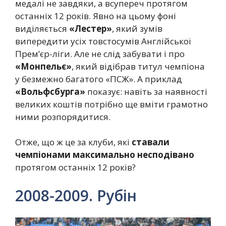
медалі не завдяки, а всупереч протягом
останніх 12 років. Явно на цьому фоні
виділяється
«Лестер»
, який зумів
випередити усіх товстосумів Англійської
Прем’єр-ліги. Але не слід забувати і про
«Монпельє»
, який відібрав титул чемпіона
у безмежно багатого «ПСЖ». А приклад
«Вольфсбурга»
показує: навіть за наявності
великих коштів потрібно ще вміти грамотно
ними розпорядитися.
Отже, що ж це за клуби, які
ставали
чемпіонами максимально несподівано
протягом останніх 12 років?
2008-2009. Рубін