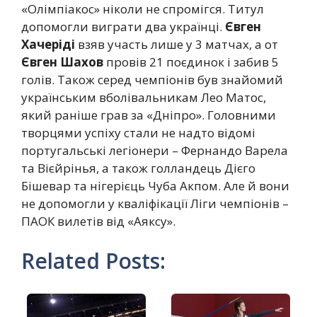
«Олімпіакос» ніколи не спромігся. Титул
допомогли виграти два українці.
Євген
Хачеріді
взяв участь лише у 3 матчах, а от
Євген Шахов
провів 21 поєдинок і забив 5
голів. Також серед чемпіонів був знайомий
українським вболівальникам Лео Матос,
який раніше грав за «Дніпро». Головними
творцями успіху стали не надто відомі
португальські легіонери – Фернандо Варела
та Вієйрінья, а також голландець Дієго
Бішевар та нігерієць Чуба Акпом. Але й вони
не допомогли у кваліфікації Ліги чемпіонів –
ПАОК вилетів від «Аяксу».
Related Posts: