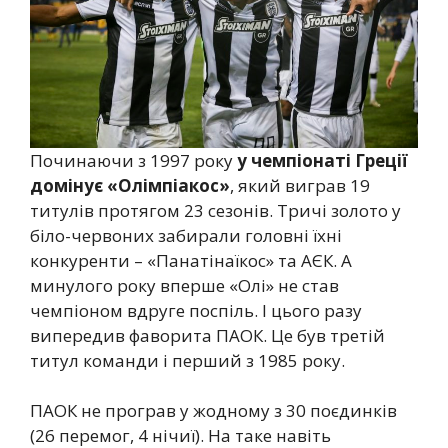
Починаючи з 1997 року
у чемпіонаті Греції
домінує «Олімпіакос»
, який виграв 19
титулів протягом 23 сезонів. Тричі золото у
біло-червоних забирали головні їхні
конкуренти – «Панатінаїкос» та АЄК. А
минулого року вперше «Олі» не став
чемпіоном вдруге поспіль. І цього разу
випередив фаворита ПАОК. Це був третій
титул команди і перший з 1985 року.
ПАОК не програв у жодному з 30 поєдинків
(26 перемог, 4 нічиї). На таке навіть