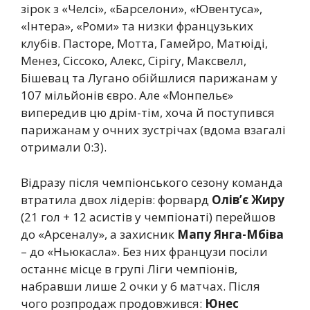
зірок з «Челсі», «Барселони», «Ювентуса»,
«Інтера», «Роми» та низки французьких
клубів. Пасторе, Мотта, Гамейро, Матюіді,
Менез, Сіссоко, Алекс, Сірігу, Максвелл,
Бішевац та Лугано обійшлися парижанам у
107 мільйонів євро. Але «Монпельє»
випередив цю дрім-тім, хоча й поступився
парижанам у очних зустрічах (вдома взагалі
отримали 0:3).
Відразу після чемпіонського сезону команда
втратила двох лідерів: форвард
Олів’є Жиру
(21 гол + 12 асистів у чемпіонаті) перейшов
до «Арсеналу», а захисник
Мапу Янга-Мбіва
– до «Ньюкасла». Без них французи посіли
останнє місце в групі Ліги чемпіонів,
набравши лише 2 очки у 6 матчах. Після
чого розпродаж продовжився:
Юнес