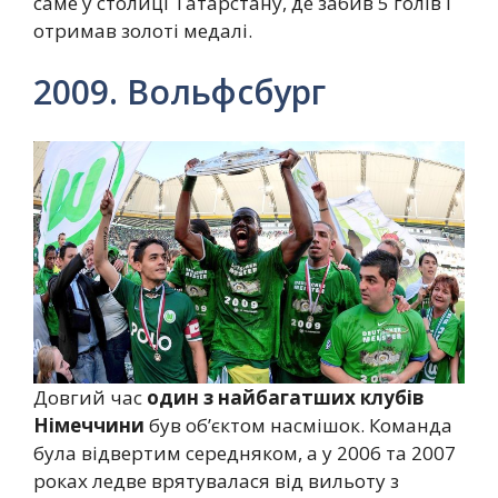
саме у столиці Татарстану, де забив 5 голів і
отримав золоті медалі.
2009. Вольфсбург
Довгий час
один з найбагатших клубів
Німеччини
був об’єктом насмішок. Команда
була відвертим середняком, а у 2006 та 2007
роках ледве врятувалася від вильоту з