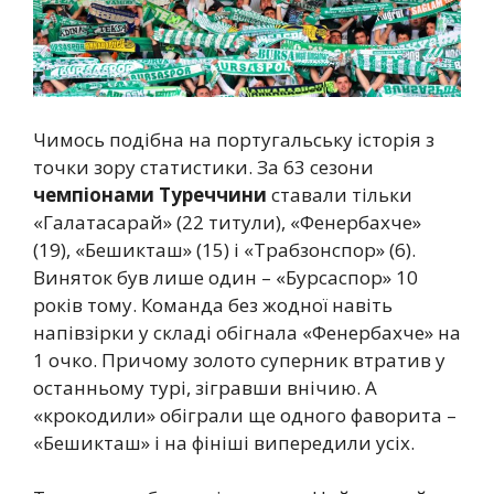
Чимось подібна на португальську історія з
точки зору статистики. За 63 сезони
чемпіонами Туреччини
ставали тільки
«Галатасарай» (22 титули), «Фенербахче»
(19), «Бешикташ» (15) і «Трабзонспор» (6).
Виняток був лише один – «Бурсаспор» 10
років тому. Команда без жодної навіть
напівзірки у складі обігнала «Фенербахче» на
1 очко. Причому золото суперник втратив у
останньому турі, зігравши внічию. А
«крокодили» обіграли ще одного фаворита –
«Бешикташ» і на фініші випередили усіх.