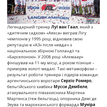
Легендарний тренер
Луї ван Гаал
, який з
«дитячим садком» «Аякса» виграв Лігу
чемпіонів у 1995 році, відновив свою
репутацію в «АЗ» після невдач з
національною збірною Голландії та
«Барселоною». У 2008 році «Алкмаар»
фінішував на 11-му місці, а роком пізніше –
приміряв золоті медалі. Такі метаморфози –
результат роботи тренера і лідерів команди:
аргентинського воротаря
Серхіо Ромеро
,
бельгійського хавбека
Мусси Дембеле
,
атакувального півзахисника Мартена
Мартенса (теж бельгієць), опорника Демі де
Зеува та марокканського форварда
Муніра