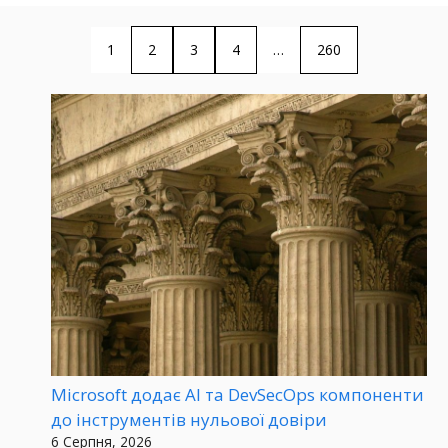
1
2
3
4
…
260
Microsoft додає AI та DevSecOps компоненти
до інструментів нульової довіри
6 Серпня, 2026