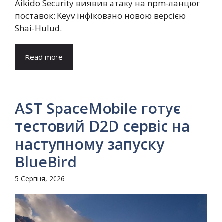
Aikido Security виявив атаку на npm-ланцюг
поставок: Keyv інфіковано новою версією
Shai-Hulud.
Read more
AST SpaceMobile готує
тестовий D2D сервіс на
наступному запуску
BlueBird
5 Серпня, 2026