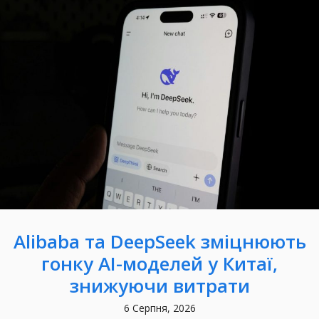
Alibaba та DeepSeek зміцнюють
гонку AI-моделей у Китаї,
знижуючи витрати
6 Серпня, 2026