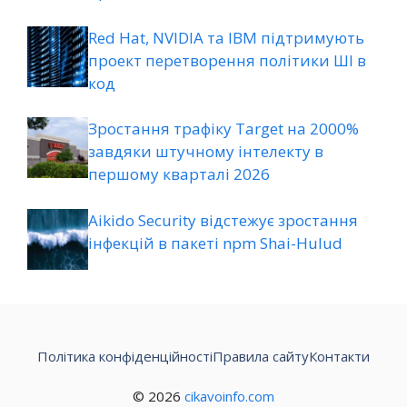
Red Hat, NVIDIA та IBM підтримують
проект перетворення політики ШІ в
код
Зростання трафіку Target на 2000%
завдяки штучному інтелекту в
першому кварталі 2026
Aikido Security відстежує зростання
інфекцій в пакеті npm Shai-Hulud
Політика конфіденційності
Правила сайту
Контакти
© 2026
cikavoinfo.com