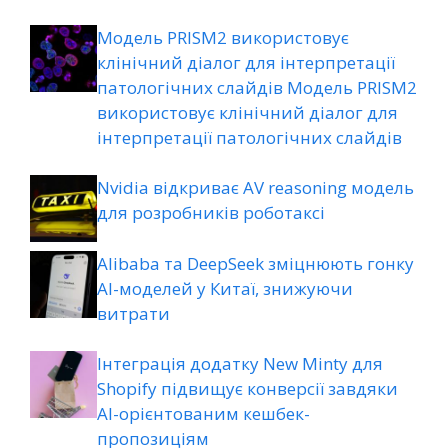
Модель PRISM2 використовує
клінічний діалог для інтерпретації
патологічних слайдів Модель PRISM2
використовує клінічний діалог для
інтерпретації патологічних слайдів
Nvidia відкриває AV reasoning модель
для розробників роботаксі
Alibaba та DeepSeek зміцнюють гонку
AI-моделей у Китаї, знижуючи
витрати
Інтеграція додатку New Minty для
Shopify підвищує конверсії завдяки
AI-орієнтованим кешбек-
пропозиціям