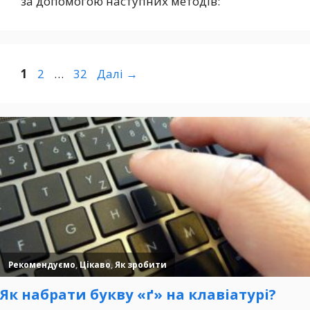
за допомогою наступних методів:
Сторінка
Сторінка
Сторінка
1
2
…
32
Далі
→