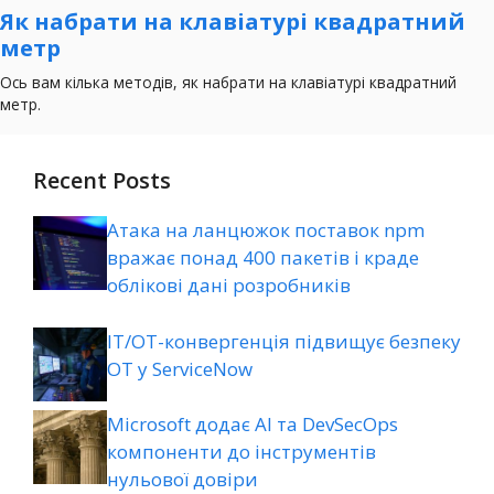
Recent Posts
Атака на ланцюжок поставок npm
вражає понад 400 пакетів і краде
облікові дані розробників
ІТ/ОТ-конвергенція підвищує безпеку
ОТ у ServiceNow
Microsoft додає AI та DevSecOps
компоненти до інструментів
нульової довіри