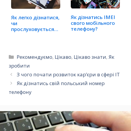
Як дізнатись IMEI
Як легко дізнатися,
свого мобільного
чи
телефону?
прослуховується
ваш телефон?
Категорії
Рекомендуємо
,
Цікаво
,
Цікаво знати
,
Як
зробити
З чого почати розвиток кар’єри в сфері ІТ
Як дізнатись свій польський номер
телефону