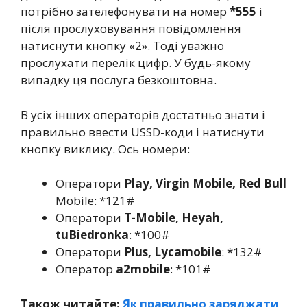
потрібно зателефонувати на номер
*555
і
після прослуховування повідомлення
натиснути кнопку «2». Тоді уважно
прослухати перелік цифр. У будь-якому
випадку ця послуга безкоштовна.
В усіх інших операторів достатньо знати і
правильно ввести USSD-коди і натиснути
кнопку виклику. Ось номери:
Оператори
Play, Virgin Mobile, Red Bull
Mobile: *121#
Оператори
T-Mobile, Heyah,
tuBiedronka
: *100#
Оператори
Plus, Lycamobile
: *132#
Оператор
a2mobile
: *101#
Також читайте:
Як правильно заряджати