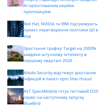
AI-орієнтованим кешбек-
пропозиціям
Red Hat, NVIDIA та IBM підтримують
проект перетворення політики ШІ в
код
Зростання трафіку Target на 2000%
завдяки штучному інтелекту в
першому кварталі 2026
Aikido Security відстежує зростання
інфекцій в пакеті npm Shai-Hulud
AST SpaceMobile готує тестовий D2D
сервіс на наступному запуску
BlueBird