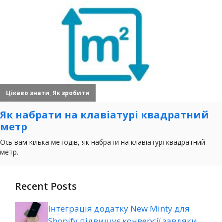
Recent Posts
Інтеграція додатку New Minty для
Shopify підвищує конверсії завдяки