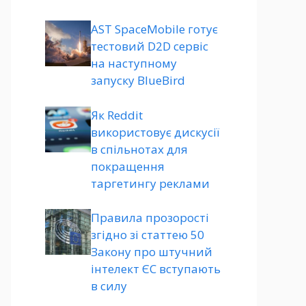
AST SpaceMobile готує
тестовий D2D сервіс
на наступному
запуску BlueBird
Як Reddit
використовує дискусії
в спільнотах для
покращення
таргетингу реклами
Правила прозорості
згідно зі статтею 50
Закону про штучний
інтелект ЄС вступають
в силу