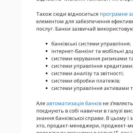
Також сюди відноситься
програмне з
елементом для забезпечення ефективн
послуг. Банки зазвичай використовую
банківські системи управління;
інтернет-банкінг та мобільні до
системи керування ризиками та
системи управління кредитами
системи аналізу та звітності;
системи обробки платежів;
системи управління активами т
Але
автоматизація банків
не з’являєть
поєднують в собі навички в галузі ви
знання банківської справи. В цьому і 
хто, продакт-менеджери, проджект-м
володіти як вміннями в галузі ІТ, так 