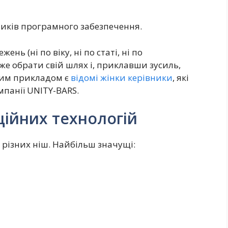
ників програмного забезпечення.
ень (ні по віку, ні по статі, ні по
же обрати свій шлях і, приклавши зусиль,
вим прикладом є
відомі жінки керівники
, які
мпанії UNITY-BARS.
ційних технологій
о різних ніш. Найбільш значущі: