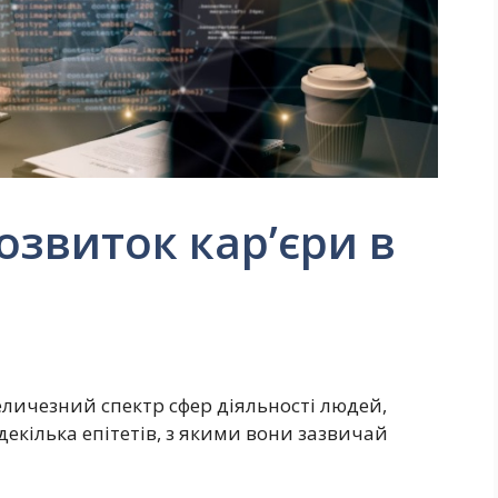
озвиток кар’єри в
еличезний спектр сфер діяльності людей,
екілька епітетів, з якими вони зазвичай