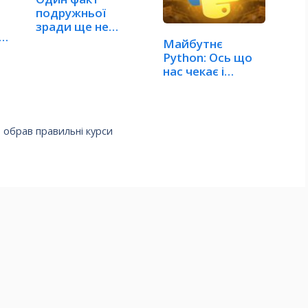
подружньої
зради ще не
а
робить шлюб
Майбутнє
недійсним
Python: Ось що
нас чекає і
тренди, які…
о обрав правильні курси