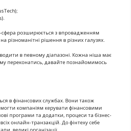
usTech);
).
ІТ-сфера розширюється з впровадженням
на різноманітні рішення в різних галузях.
оводити в певному діапазоні. Кожна ніша має
ьому переконатись, давайте познайомимось
ться в фінансових службах. Вони також
омогти компаніям керувати фінансовими
ові програми та додатки, процеси та бізнес-
 всіх онлайн-транзакцій. До фінтеху себе
апи, великі організації.