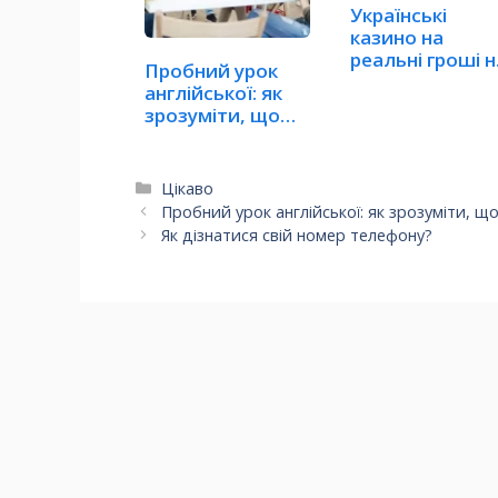
Українські
казино на
реальні гроші н
Пробний урок
Casino Zeus
англійської: як
зрозуміти, що
обрав…
Категорії
Цікаво
Пробний урок англійської: як зрозуміти, щ
Як дізнатися свій номер телефону?