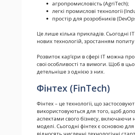
агропромисловість (AgriTech);
легкі промислові технології (Ind
простір для розробників (DevOps
Це лише кілька прикладів. Сьогодні 
нових технологій, зростанням попиту 
Розвиток кар’єри в сфері ІТ можна пр
свої особливості та вимоги. Щоб в ц
детельніше з однією з них.
Фінтех (FinTech)
Фінтех – це технології, що застосовую
використовуються для того, щоб доп
аспектами свого бізнесу, включаючи н
моделі. Сьогодні фінтех є основою для
відносять численні технологічні старт