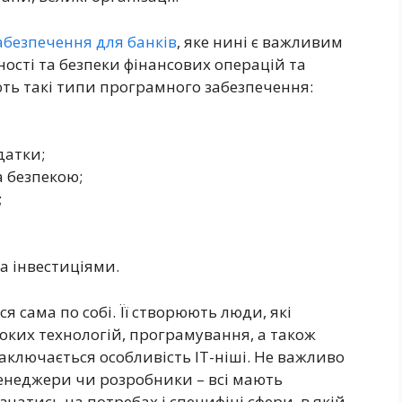
абезпечення для банків
, яке нині є важливим
ості та безпеки фінансових операцій та
ть такі типи програмного забезпечення:
датки;
 безпекою;
;
а інвестиціями.
ся сама по собі. Її створюють люди, які
соких технологій, програмування, а також
заключається особливість ІТ-ніші. Не важливо
енеджери чи розробники – всі мають
і знатись на потребах і специфіці сфери, в якій