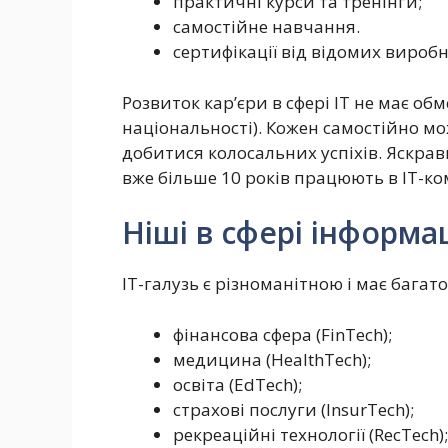
практичні курси та тренінги;
самостійне навчання.
сертифікації від відомих вироб
Розвиток кар’єри в сфері ІТ не має обмеж
національності). Кожен самостійно мо
добитися колосальних успіхів. Яскра
вже більше 10 років працюють в ІТ-ко
Ніші в сфері інформа
ІТ-галузь є різноманітною і має багат
фінансова сфера (FinTech);
медицина (HealthTech);
освіта (EdTech);
страхові послуги (InsurTech);
рекреаційні технології (RecTech);