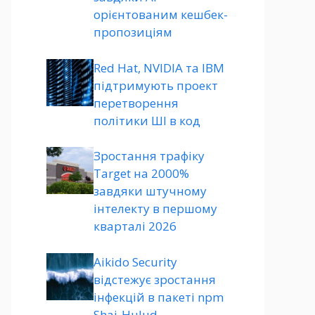
орієнтованим кешбек-
пропозиціям
Red Hat, NVIDIA та IBM
підтримують проект
перетворення
політики ШІ в код
Зростання трафіку
Target на 2000%
завдяки штучному
інтелекту в першому
кварталі 2026
Aikido Security
відстежує зростання
інфекцій в пакеті npm
Shai-Hulud