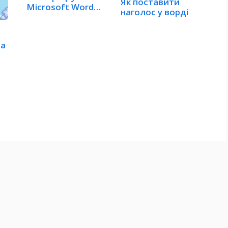
Як поставити
Microsoft Word,
наголос у ворді
без переходу…
на