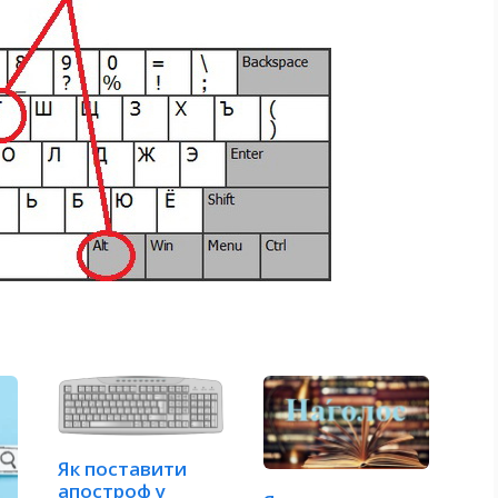
Як поставити
апостроф у