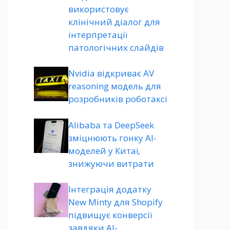
використовує
клінічний діалог для
інтерпретації
патологічних слайдів
Nvidia відкриває AV
reasoning модель для
розробників роботаксі
Alibaba та DeepSeek
зміцнюють гонку AI-
моделей у Китаї,
знижуючи витрати
Інтеграція додатку
New Minty для Shopify
підвищує конверсії
завдяки AI-