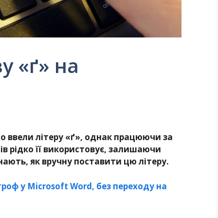
у «ґ» на
но ввели літеру «ґ», однак працюючи за
ів рідко її використовує, залишаючи
нають, як вручну поставити цю літеру.
роф у Microsoft Word, без переходу на