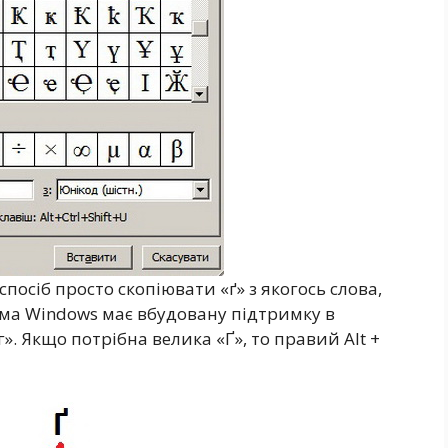
осіб просто скопіювати «ґ» з якогось слова,
ема Windows має вбудовану підтримку в
г». Якщо потрібна велика «Ґ», то правий Alt +