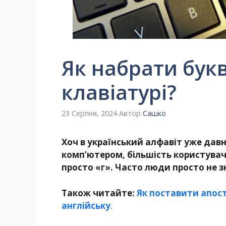
Як набрати букв
клавіатурі?
23 Серпня, 2024
Автор
Сашко
Хоч в український алфавіт уже дав
комп’ютером, більшість користувач
просто «г». Часто люди просто не з
Також читайте:
Як поставити апост
англійську
.