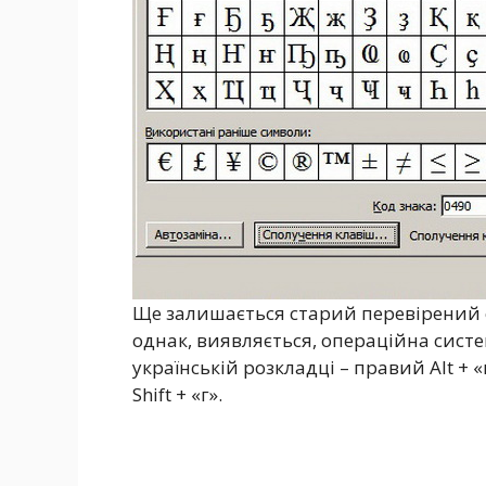
Ще залишається старий перевірений сп
однак, виявляється, операційна сист
українській розкладці – правий Alt + «
Shift + «г».