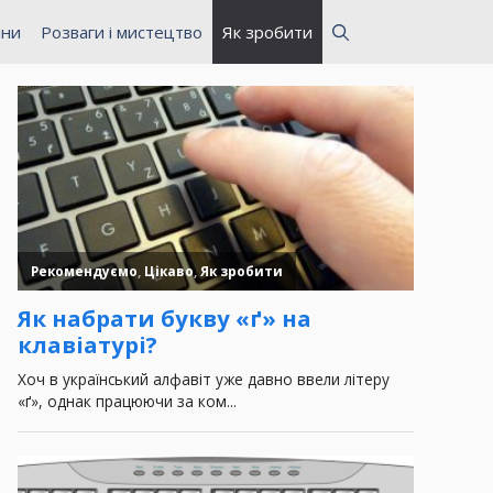
ини
Розваги і мистецтво
Як зробити