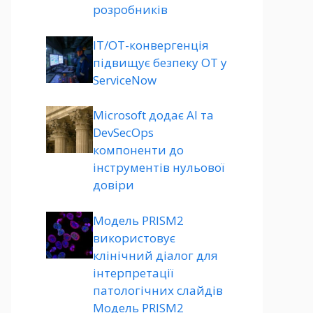
розробників
ІТ/ОТ-конвергенція
підвищує безпеку ОТ у
ServiceNow
Microsoft додає AI та
DevSecOps
компоненти до
інструментів нульової
довіри
Модель PRISM2
використовує
клінічний діалог для
інтерпретації
патологічних слайдів
Модель PRISM2