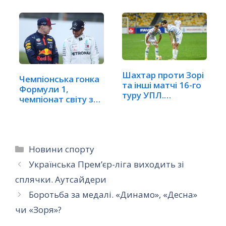
Шахтар проти Зорі
Чемпіонська гонка
та інші матчі 16-го
Формули 1,
туру УПЛ.…
чемпіонат світу з…
Категорії
Новини спорту
Українська Прем’єр-ліга виходить зі
сплячки. Аутсайдери
Боротьба за медалі. «Динамо», «Десна»
чи «Зоря»?