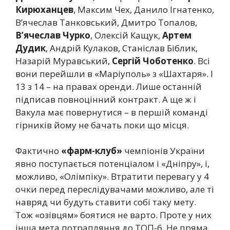
Кирюханцев
, Максим Чех, Данило Ігнатенко,
В’ячеслав Танковський, Дмитро Топалов,
В’ячеслав Чурко
, Олексій Кащук,
Артем
Дудик
, Андрій Кулаков, Станіслав Біблик,
Назарій Муравський,
Сергій Чоботенко
. Всі
вони перейшли в «Маріуполь» з «Шахтаря». І
13 з 14 – на правах оренди. Лише останній
підписав повноцінний контракт. А ще ж і
Вакула має повернутися – в першій команді
гірників йому не бачать поки що місця.
Фактично
«фарм-клуб»
чемпіонів України
явно поступається потенціалом і «Дніпру», і,
можливо, «Олімпіку». Втратити перевагу у 4
очки перед переслідувачами можливо, але ті
навряд чи будуть ставити собі таку мету.
Тож «озівцям» боятися не варто. Проте у них
інша мета потрапляння до ТОП-6. Не пряма