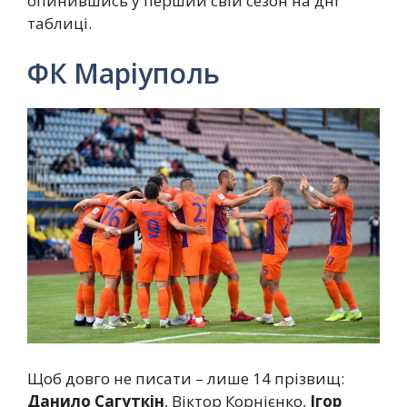
опинившись у перший свій сезон на дні
таблиці.
ФК Маріуполь
Щоб довго не писати – лише 14 прізвищ:
Данило Сагуткін
, Віктор Корнієнко,
Ігор