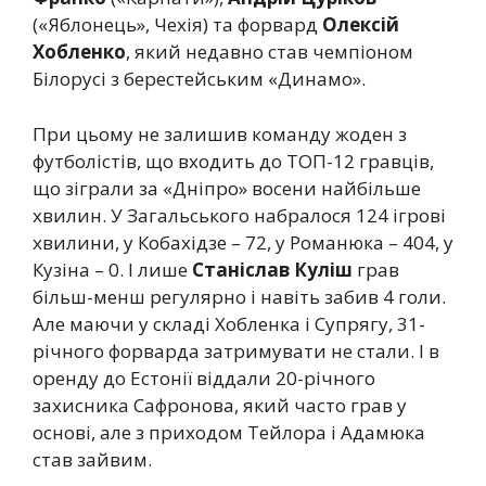
(«Яблонець», Чехія) та форвард
Олексій
Хобленко
, який недавно став чемпіоном
Білорусі з берестейським «Динамо».
При цьому не залишив команду жоден з
футболістів, що входить до ТОП-12 гравців,
що зіграли за «Дніпро» восени найбільше
хвилин. У Загальського набралося 124 ігрові
хвилини, у Кобахідзе – 72, у Романюка – 404, у
Кузіна – 0. І лише
Станіслав Куліш
грав
більш-менш регулярно і навіть забив 4 голи.
Але маючи у складі Хобленка і Супрягу, 31-
річного форварда затримувати не стали. І в
оренду до Естонії віддали 20-річного
захисника Сафронова, який часто грав у
основі, але з приходом Тейлора і Адамюка
став зайвим.