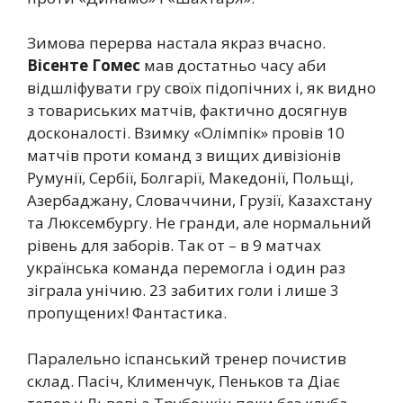
Зимова перерва настала якраз вчасно.
Вісенте Гомес
мав достатньо часу аби
відшліфувати гру своїх підопічних і, як видно
з товариських матчів, фактично досягнув
досконалості. Взимку «Олімпік» провів 10
матчів проти команд з вищих дивізіонів
Румунії, Сербії, Болгарії, Македонії, Польщі,
Азербаджану, Словаччини, Грузії, Казахстану
та Люксембургу. Не гранди, але нормальний
рівень для заборів. Так от – в 9 матчах
українська команда перемогла і один раз
зіграла унічию. 23 забитих голи і лише 3
пропущених! Фантастика.
Паралельно іспанський тренер почистив
склад. Пасіч, Клименчук, Пеньков та Діає