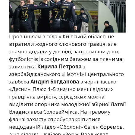
Провінціяли з села у Київській області не
втратили жодного ключового гравця, але
значно додали у досвіді, запросивши двох
футболістів із солідним багажем за плечима:
захисника
Кирила Петрова
з
азербайджанського «Нєфтчі» і центрального
хавбека
Андрія Богданова
з чернігівської
«Десни». Плюс 4–5 значно менш відомих
гравці «на виріст», серед яких можна
виділити опорника молодіжної збірної Латвії
Владиславса Соловейчікса. На правому
фланзі захисту спробує закріпитися
нещодавній лідер «Оболоні» Євген Єфремов,
а на лівому – дублер «Зорі», Владислав