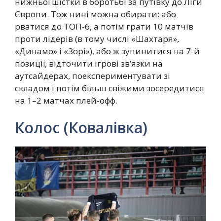
нижньої шістки в боротьбі за путівку до Ліги
Європи. Тож нині можна обирати: або
рватися до ТОП-6, а потім грати 10 матчів
проти лідерів (в тому числі «Шахтаря»,
«Динамо» і «Зорі»), або ж зупинитися на 7-й
позиції, відточити ігрові зв’язки на
аутсайдерах, поекспериментувати зі
складом і потім більш свіжими зосередитися
на 1–2 матчах плей-офф.
Колос (Ковалівка)