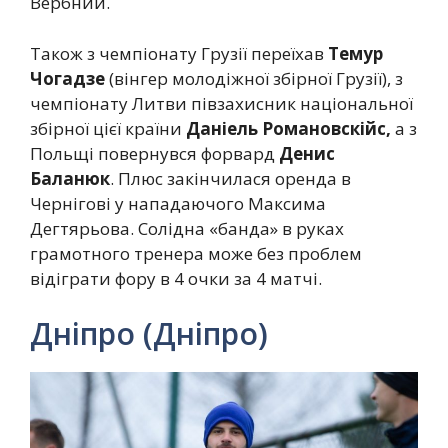
Вербний.
Також з чемпіонату Грузії переїхав
Темур
Чогадзе
(вінгер молодіжної збірної Грузії), з
чемпіонату Литви півзахисник національної
збірної цієї країни
Даніель Романовскійс,
а з
Польщі повернувся форвард
Денис
Баланюк
. Плюс закінчилася оренда в
Чернігові у нападаючого Максима
Дегтярьова. Солідна «банда» в руках
грамотного тренера може без проблем
відіграти фору в 4 очки за 4 матчі.
Дніпро (Дніпро)