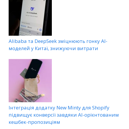
Alibaba та DeepSeek зміцнюють гонку AI-
моделей у Китаї, знижуючи витрати
Інтеграція додатку New Minty для Shopify
підвищує конверсії завдяки AI-орієнтованим
кешбек-пропозиціям