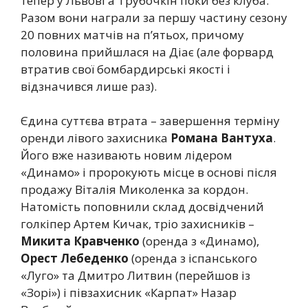
тепер у Львові а Трубочкін поки без клуба.
Разом вони награли за першу частину сезону
20 повних матчів на п’ятьох, причому
половина прийшлася на Діає (але форвард
втратив свої бомбардирські якості і
відзначився лише раз).
Єдина суттєва втрата – завершення терміну
оренди лівого захисника
Романа Вантуха
.
Його вже називають новим лідером
«Динамо» і пророкують місце в основі після
продажу Віталія Миколенка за кордон.
Натомість поповнили склад досвідчений
голкіпер Артем Кичак, тріо захисників –
Микита Кравченко
(оренда з «Динамо),
Орест Лебеденко
(оренда з іспанського
«Луго» та Дмитро Литвин (перейшов із
«Зорі») і півзахисник «Карпат» Назар