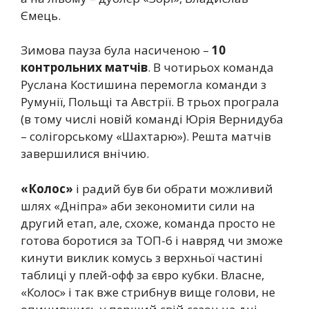
Ємець.
Зимова пауза була насиченою –
10
контрольних матчів
. В чотирьох команда
Руслана Костишина перемогла команди з
Румунії, Польщі та Австрії. В трьох програла
(в тому числі новій команді Юрія Вернидуба
– солігорському «Шахтарю»). Решта матчів
завершилися внічию.
«Колос»
і радий був би обрати можливий
шлях «Дніпра» аби зекономити сили на
другий етап, але, схоже, команда просто не
готова боротися за ТОП-6 і навряд чи зможе
кинути виклик комусь з верхньої частині
таблиці у плей-офф за євро кубки. Власне,
«Колос» і так вже стрибнув вище голови, не