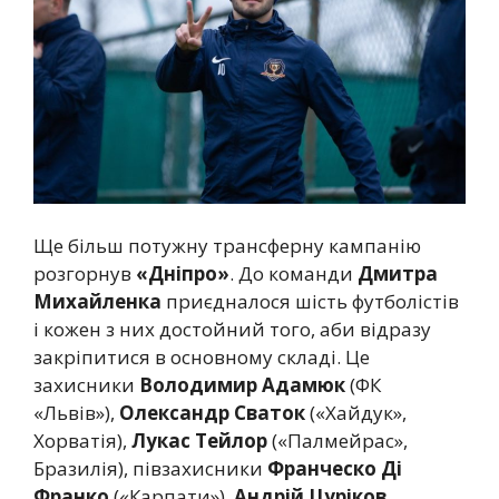
Ще більш потужну трансферну кампанію
розгорнув
«Дніпро»
. До команди
Дмитра
Михайленка
приєдналося шість футболістів
і кожен з них достойний того, аби відразу
закріпитися в основному складі. Це
захисники
Володимир Адамюк
(ФК
«Львів»),
Олександр Сваток
(«Хайдук»,
Хорватія),
Лукас Тейлор
(«Палмейрас»,
Бразилія), півзахисники
Франческо Ді
Франко
(«Карпати»),
Андрій Цуріков