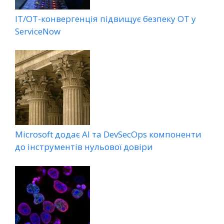
ІТ/ОТ-конвергенція підвищує безпеку ОТ у
ServiceNow
Microsoft додає AI та DevSecOps компоненти
до інструментів нульової довіри