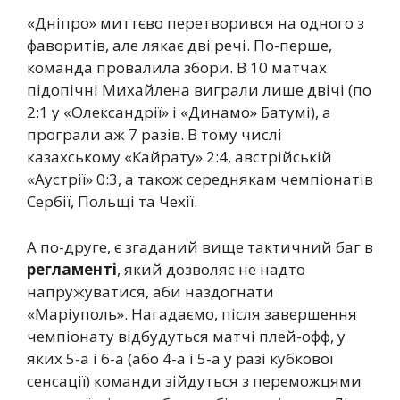
«Дніпро» миттєво перетворився на одного з
фаворитів, але лякає дві речі. По-перше,
команда провалила збори. В 10 матчах
підопічні Михайлена виграли лише двічі (по
2:1 у «Олександрії» і «Динамо» Батумі), а
програли аж 7 разів. В тому числі
казахському «Кайрату» 2:4, австрійській
«Аустрії» 0:3, а також середнякам чемпіонатів
Сербії, Польщі та Чехії.
А по-друге, є згаданий вище тактичний баг в
регламенті
, який дозволяє не надто
напружуватися, аби наздогнати
«Маріуполь». Нагадаємо, після завершення
чемпіонату відбудуться матчі плей-офф, у
яких 5-а і 6-а (або 4-а і 5-а у разі кубкової
сенсації) команди зійдуться з переможцями