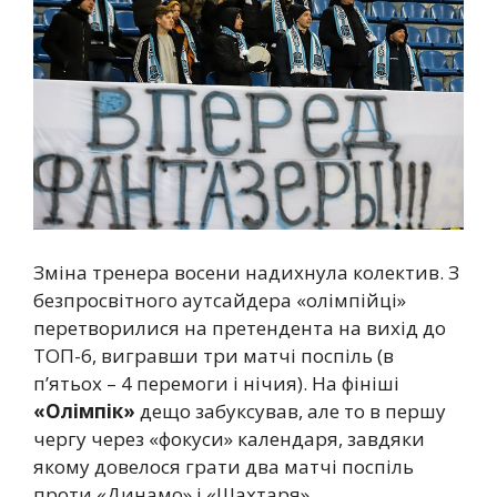
Зміна тренера восени надихнула колектив. З
безпросвітного аутсайдера «олімпійці»
перетворилися на претендента на вихід до
ТОП-6, вигравши три матчі поспіль (в
п’ятьох – 4 перемоги і нічия). На фініші
«Олімпік»
дещо забуксував, але то в першу
чергу через «фокуси» календаря, завдяки
якому довелося грати два матчі поспіль
проти «Динамо» і «Шахтаря».