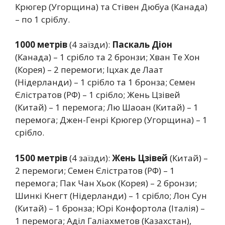
Крюгер (Угорщина) та Стівен Дюбуа (Канада)
– по 1 сріблу.
1000 метрів
(4 заїзди):
Паскаль Діон
(Канада) – 1 срібло та 2 бронзи; Хван Те Хон
(Корея) – 2 перемоги; Іцхак де Лаат
(Нідерланди) – 1 срібло та 1 бронза; Семен
Єлістратов (РФ) – 1 срібло; Жень Цзівей
(Китай) – 1 перемога; Лю Шаоан (Китай) – 1
перемога; Джен-Генрі Крюгер (Угорщина) – 1
срібло.
1500 метрів
(4 заїзди):
Жень Цзівей
(Китай) –
2 перемоги; Семен Єлістратов (РФ) – 1
перемога; Пак Чан Хьок (Корея) – 2 бронзи;
Шинкі Кнегт (Нідерланди) – 1 срібло; Лон Сун
(Китай) – 1 бронза; Юрі Конфортола (Італія) –
1 перемога; Аділ Галіахметов (Казахстан),