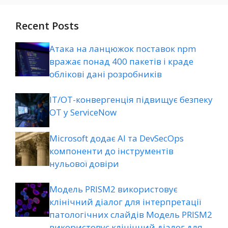
Recent Posts
Атака на ланцюжок поставок npm
вражає понад 400 пакетів і краде
облікові дані розробників
ІТ/ОТ-конвергенція підвищує безпеку
ОТ у ServiceNow
Microsoft додає AI та DevSecOps
компоненти до інструментів
нульової довіри
Модель PRISM2 використовує
клінічний діалог для інтерпретації
патологічних слайдів Модель PRISM2
використовує клінічний діалог для