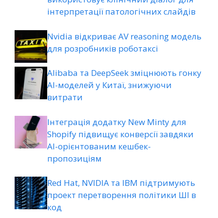
інтерпретації патологічних слайдів
Nvidia відкриває AV reasoning модель
для розробників роботаксі
Alibaba та DeepSeek зміцнюють гонку
AI-моделей у Китаї, знижуючи
витрати
Інтеграція додатку New Minty для
Shopify підвищує конверсії завдяки
AI-орієнтованим кешбек-
пропозиціям
Red Hat, NVIDIA та IBM підтримують
проект перетворення політики ШІ в
код