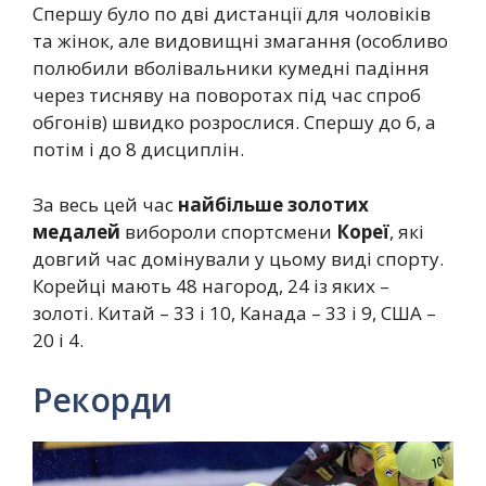
Спершу було по дві дистанції для чоловіків
та жінок, але видовищні змагання (особливо
полюбили вболівальники кумедні падіння
через тисняву на поворотах під час спроб
обгонів) швидко розрослися. Спершу до 6, а
потім і до 8 дисциплін.
За весь цей час
найбільше золотих
медалей
вибороли спортсмени
Кореї
, які
довгий час домінували у цьому виді спорту.
Корейці мають 48 нагород, 24 із яких –
золоті. Китай – 33 і 10, Канада – 33 і 9, США –
20 і 4.
Рекорди