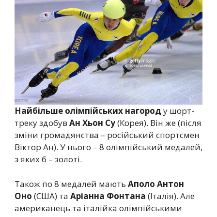
Найбільше олімпійських нагород
у шорт-
треку здобув
Ан Хьон Су
(Корея). Він же (після
зміни громадянства – російський спортсмен
Віктор Ан). У нього – 8 олімпійський медалей,
з яких 6 – золоті.
Також по 8 медалей мають
Аполо Антон
Оно
(США) та
Аріанна Фонтана
(Італія). Але
американець та італійка олімпійськими