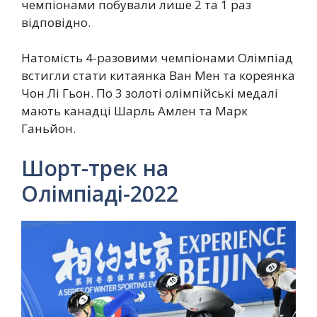
чемпіонами побували лише 2 та 1 раз
відповідно.
Натомість 4-разовими чемпіонами Олімпіад
встигли стати китаянка Ван Мен та кореянка
Чон Лі Гьон. По 3 золоті олімпійські медалі
мають канадці Шарль Амлен та Марк
Ганьйон.
Шорт-трек на
Олімпіаді-2022