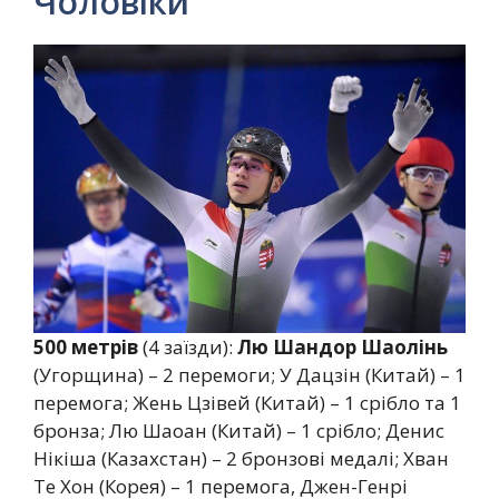
Чоловіки
500 метрів
(4 заїзди):
Лю Шандор Шаолінь
(Угорщина) – 2 перемоги; У Дацзін (Китай) – 1
перемога; Жень Цзівей (Китай) – 1 срібло та 1
бронза; Лю Шаоан (Китай) – 1 срібло; Денис
Нікіша (Казахстан) – 2 бронзові медалі; Хван
Те Хон (Корея) – 1 перемога, Джен-Генрі