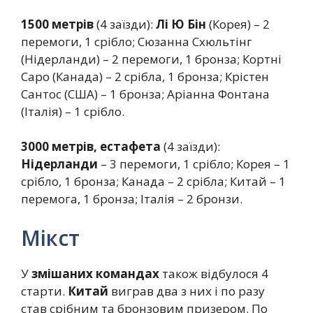
1500 метрів
(4 заїзди):
Лі Ю Бін
(Корея) – 2
перемоги, 1 срібло; Сюзанна Схюльтінг
(Нідерланди) – 2 перемоги, 1 бронза; Кортні
Саро (Канада) – 2 срібла, 1 бронза; Крістен
Сантос (США) – 1 бронза; Аріанна Фонтана
(Італія) – 1 срібло.
3000 метрів, естафета
(4 заїзди):
Нідерланди
– 3 перемоги, 1 срібло; Корея – 1
срібло, 1 бронза; Канада – 2 срібла; Китай – 1
перемога, 1 бронза; Італія – 2 бронзи.
Мікст
У
змішаних командах
також відбулося 4
старти.
Китай
виграв два з них і по разу
став срібним та бронзовим призером. По