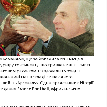
 командою, що забезпечила собі місце в
турніру континенту, що триває нині в Єгипті.
наковим рахунком 1:0 здолали Бурунді і
анда нині має в складі лише одного
 Івобі
з «Арсеналу». Один представник
Нігерії
ю видання
France Football
, африканських
з чорного континенту сьогодні завершується