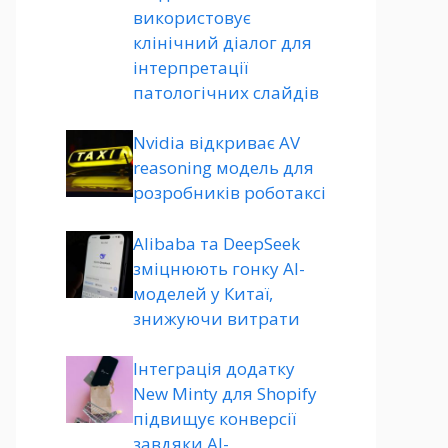
використовує
клінічний діалог для
інтерпретації
патологічних слайдів
Nvidia відкриває AV
reasoning модель для
розробників роботаксі
Alibaba та DeepSeek
зміцнюють гонку AI-
моделей у Китаї,
знижуючи витрати
Інтеграція додатку
New Minty для Shopify
підвищує конверсії
завдяки AI-