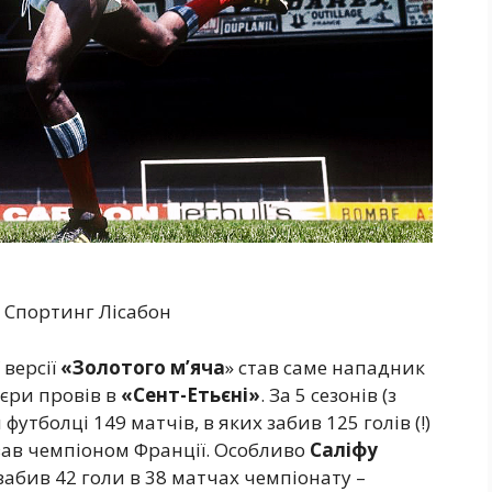
, Спортинг Лісабон
версії
«Золотого м’яча
» став саме нападник
’єри провів в
«Сент-Етьєні»
. За 5 сезонів (з
 футболці 149 матчів, в яких забив 125 голів (!)
авав чемпіоном Франції. Особливо
Саліфу
 забив 42 голи в 38 матчах чемпіонату –