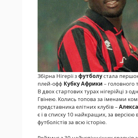
Збірна Нігерії з
футболу
стала першою
плей-офф
Кубку Африки
– головного 
В двох стартових турах нігерійці з од
Гвінею. Колись топова за іменами ком
представника елітних клубів –
Алекса
є і в списку 10 найкращих, за версіє
футболістів за всю історію.
Рейтинг з 30 найуспішніших гравців 