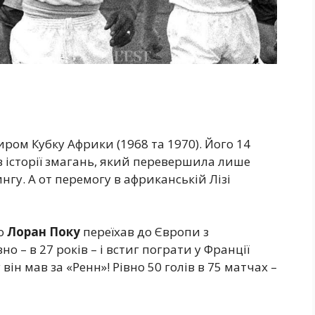
ром Кубку Африки (1968 та 1970). Його 14
 в історії змагань, який перевершила лише
нгу. А от перемогу в африканській Лізі
що
Лоран Поку
переїхав до Європи з
о – в 27 років – і встиг пограти у Франції
 він мав за «Ренн»! Рівно 50 голів в 75 матчах –