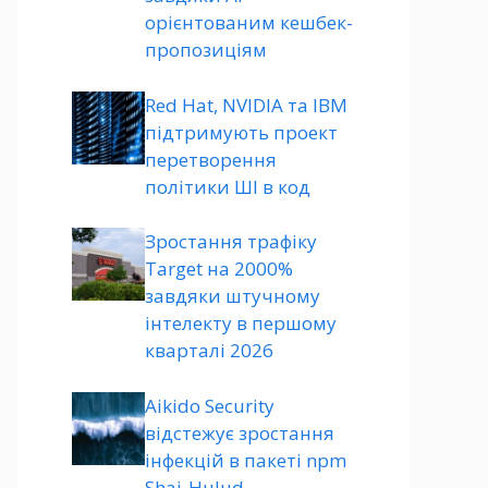
орієнтованим кешбек-
пропозиціям
Red Hat, NVIDIA та IBM
підтримують проект
перетворення
політики ШІ в код
Зростання трафіку
Target на 2000%
завдяки штучному
інтелекту в першому
кварталі 2026
Aikido Security
відстежує зростання
інфекцій в пакеті npm
Shai-Hulud