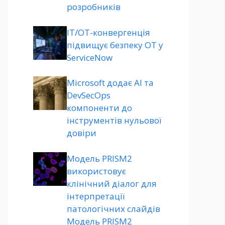
розробників
ІТ/ОТ-конвергенція
підвищує безпеку ОТ у
ServiceNow
Microsoft додає AI та
DevSecOps
компоненти до
інструментів нульової
довіри
Модель PRISM2
використовує
клінічний діалог для
інтерпретації
патологічних слайдів
Модель PRISM2