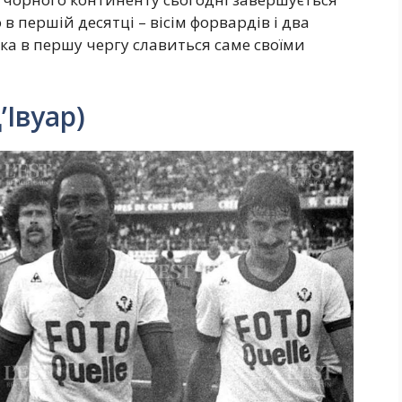
в першій десятці – вісім форвардів і два
ка в першу чергу славиться саме своїми
’Івуар)