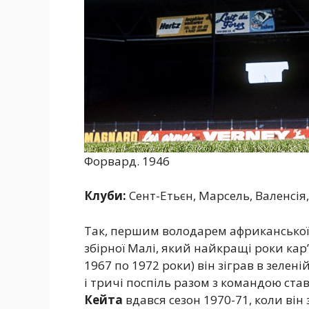
Форвард. 1946
Клуби:
Сент-Етьєн, Марсель, Валенсія
Так, першим володарем африканської 
збірної Малі, який найкращі роки кар
1967 по 1972 роки) він зіграв в зеленій
і тричі поспіль разом з командою ст
Кейта
вдався сезон 1970-71, коли він