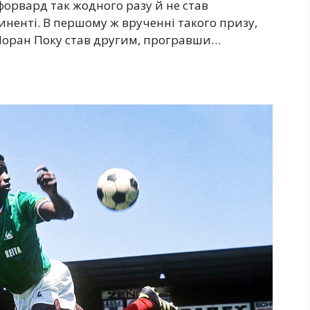
орвард так жодного разу й не став
ненті. В першому ж врученні такого призу,
 Лоран Поку став другим, програвши…