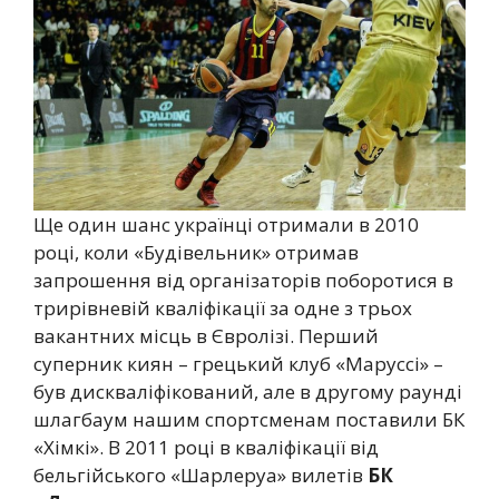
Ще один шанс українці отримали в 2010
році, коли «Будівельник» отримав
запрошення від організаторів поборотися в
трирівневій кваліфікації за одне з трьох
вакантних місць в Євролізі. Перший
суперник киян – грецький клуб «Маруссі» –
був дискваліфікований, але в другому раунді
шлагбаум нашим спортсменам поставили БК
«Хімкі». В 2011 році в кваліфікації від
бельгійського «Шарлеруа» вилетів
БК