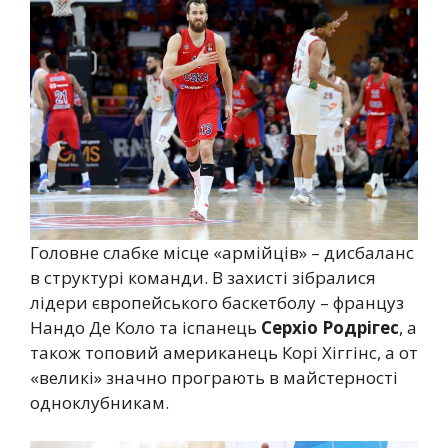
Головне слабке місце «армійців» – дисбаланс
в структурі команди. В захисті зібралися
лідери європейського баскетболу – француз
Нандо Де Коло та іспанець
Серхіо Родрігес
, а
також топовий американець Корі Хіггінс, а от
«великі» значно програють в майстерності
одноклубникам.