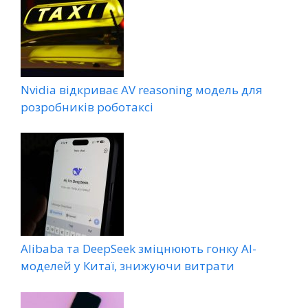
Nvidia відкриває AV reasoning модель для
розробників роботаксі
Alibaba та DeepSeek зміцнюють гонку AI-
моделей у Китаї, знижуючи витрати