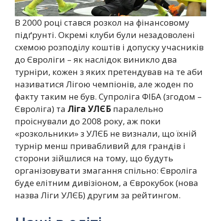
В 2000 році стався розкол на фінансовому
підґрунті. Окремі клуби були незадоволені
схемою розподілу коштів і допуску учасників
до Євроліги – як наслідок виникло два
турніри, кожен з яких претендував на те аби
називатися Лігою чемпіонів, але жоден по
факту таким не був. Супроліга ФІБА (згодом –
Євроліга) та
Ліга УЛЄБ
паралельно
проіснували до 2008 року, аж поки
«розкольники» з УЛЄБ не визнали, що їхній
турнір менш привабливий для грандів і
сторони зійшлися на тому, що будуть
організовувати змагання спільно: Євроліга
буде елітним дивізіоном, а Єврокубок (нова
назва Ліги УЛЄБ) другим за рейтингом.