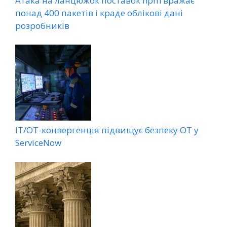
Атака на ланцюжок поставок npm вражає
понад 400 пакетів і краде облікові дані
розробників
ІТ/ОТ-конвергенція підвищує безпеку ОТ у
ServiceNow