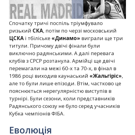
Спочатку тричі поспіль тріумфувало
ризький
СКА
, потім по черзі московський
ЦСКА
і тбіліське
«Динамо»
виграли ще три
титули. Причому двічі фінали були
виключно радянськими. А далі перевага
клубів з СРСР розтанула. Армійці ще двічі
перемагали на межі 60-х та 70-х, в фінал в
1986 році виходив каунаський
«Жальгіріс»
,
але то були лише епізоди. Втім, частково це
пояснюється нерегулярністю виступів в
турнірі. Були сезони, коли представників
Радянського союзу не було серед учасників
Кубка чемпіонів ФІБА.
Еволюція