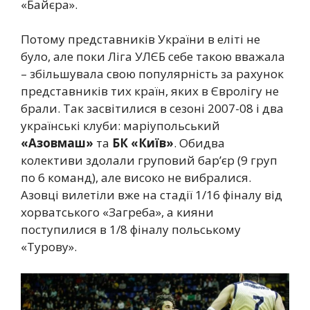
«Байєра».
Потому представників України в еліті не
було, але поки Ліга УЛЄБ себе такою вважала
– збільшувала свою популярність за рахунок
представників тих країн, яких в Євролігу не
брали. Так засвітилися в сезоні 2007-08 і два
українські клуби: маріупольський
«Азовмаш»
та
БК «Київ»
. Обидва
колективи здолали груповий бар’єр (9 груп
по 6 команд), але високо не вибралися.
Азовці вилетіли вже на стадії 1/16 фіналу від
хорватського «Загреба», а кияни
поступилися в 1/8 фіналу польському
«Турову».