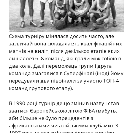
Схема турніру мінялася досить часто, але
зазвичай вона складалася з кваліфікаційних
матчів на виліт, після декількох етапів яких
лишалося 6–8 команд, які грали між собою в
два кола. Далі переможець групи і друга
команда змагалися в Суперфіналі (іноді йому
передували два півфінали за участю ТОП-4
команд групового етапу).
В 1990 році турнір дещо змінив назву і став
зватися Європейською лігою ФІБА (мабуть,
аби більше не було прецедентів з
африканськими чи азійськими клубами). З
1997 року цього змінився формат турніру –