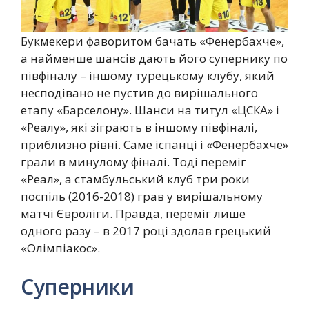
Букмекери фаворитом бачать «Фенербахче»,
а найменше шансів дають його супернику по
півфіналу – іншому турецькому клубу, який
несподівано не пустив до вирішального
етапу «Барселону». Шанси на титул «ЦСКА» і
«Реалу», які зіграють в іншому півфіналі,
приблизно рівні. Саме іспанці і «Фенербахче»
грали в минулому фіналі. Тоді переміг
«Реал», а стамбульський клуб три роки
поспіль (2016-2018) грав у вирішальному
матчі Євроліги. Правда, переміг лише
одного разу – в 2017 році здолав грецький
«Олімпіакос».
Суперники