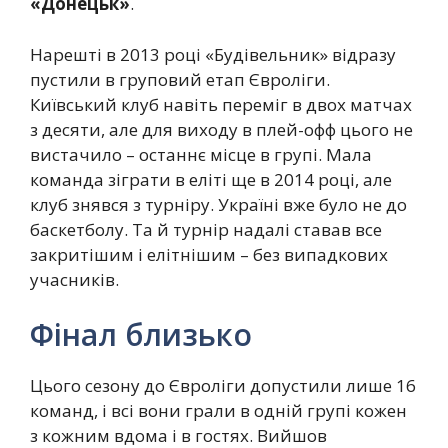
«Донецьк»
.
Нарешті в 2013 році «Будівельник» відразу
пустили в груповий етап Євроліги.
Київський клуб навіть переміг в двох матчах
з десяти, але для виходу в плей-офф цього не
вистачило – останнє місце в групі. Мала
команда зіграти в еліті ще в 2014 році, але
клуб знявся з турніру. Україні вже було не до
баскетболу. Та й турнір надалі ставав все
закритішим і елітнішим – без випадкових
учасників.
Фінал близько
Цього сезону до Євроліги допустили лише 16
команд, і всі вони грали в одній групі кожен
з кожним вдома і в гостях. Вийшов