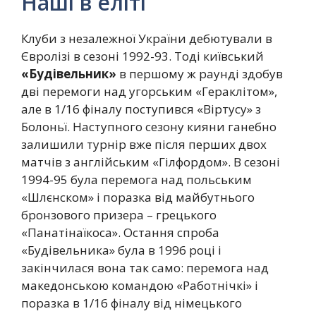
Наші в еліті
Клуби з незалежної України дебютували в
Євролізі в сезоні 1992-93. Тоді київський
«Будівельник»
в першому ж раунді здобув
дві перемоги над угорським «Гераклітом»,
але в 1/16 фіналу поступився «Віртусу» з
Болоньї. Наступного сезону кияни ганебно
залишили турнір вже після перших двох
матчів з англійським «Гілфордом». В сезоні
1994-95 була перемога над польським
«Шлєнском» і поразка від майбутнього
бронзового призера – грецького
«Панатінаїкоса». Остання спроба
«Будівельника» була в 1996 році і
закінчилася вона так само: перемога над
македонською командою «Работнічкі» і
поразка в 1/16 фіналу від німецького