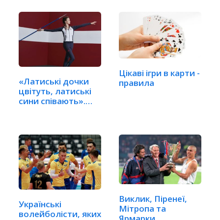
Цікаві ігри в карти -
«Латиські дочки
правила
цвітуть, латиські
сини співають».…
Виклик, Піренеї,
Українські
Мітропа та
волейболісти, яких
Ярмарки