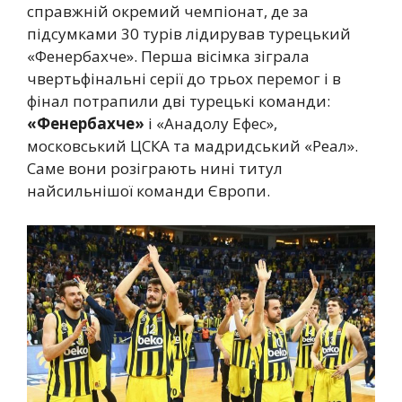
справжній окремий чемпіонат, де за
підсумками 30 турів лідирував турецький
«Фенербахче». Перша вісімка зіграла
чвертьфінальні серії до трьох перемог і в
фінал потрапили дві турецькі команди:
«Фенербахче»
і «Анадолу Ефес»,
московський ЦСКА та мадридський «Реал».
Саме вони розіграють нині титул
найсильнішої команди Європи.