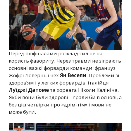
Перед півфіналами розклад сил не на
користь фавориту. Через травми не зіграють
основні важкі форварди команди: француз
Жофрі Ловернь і чех
Ян Весели
. Проблеми зі
здоров’ям і у легких форвардів: італійця
Луїджі Датоме
та хорвата Ніколи Калініча.
Якби вони були здорові – грали би в основі, а
без цієї четвірки про «дрім-тім» і мови не
може бути.