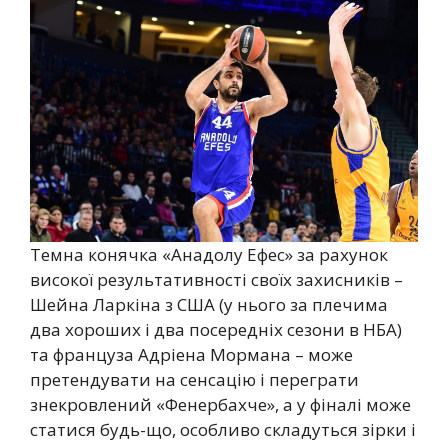
Темна конячка «Анадолу Ефес» за рахунок
високої результативності своїх захисників –
Шейна Ларкіна з США (у нього за плечима
два хороших і два посередніх сезони в НБА)
та француза Адріена Мормана – може
претендувати на сенсацію і переграти
знекровлений «Фенербахче», а у фіналі може
статися будь-що, особливо складуться зірки і