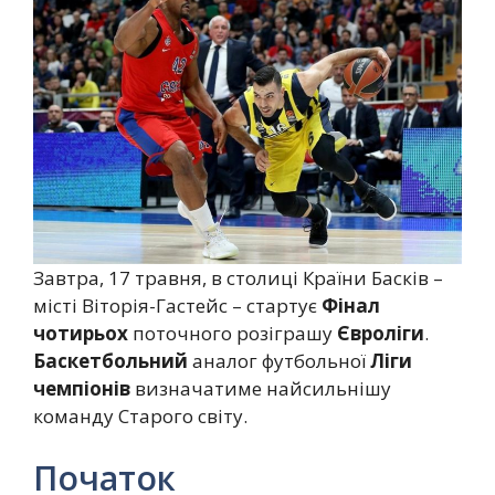
Завтра, 17 травня, в столиці Країни Басків –
місті Віторія-Гастейс – стартує
Фінал
чотирьох
поточного розіграшу
Євроліги
.
Баскетбольний
аналог футбольної
Ліги
чемпіонів
визначатиме найсильнішу
команду Старого світу.
Початок