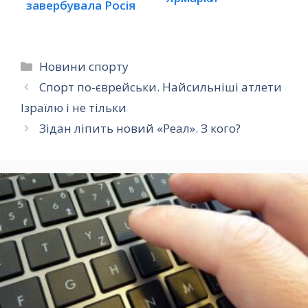
завербувала Росія
Категорії
Новини спорту
Спорт по-єврейськи. Найсильніші атлети
Ізраїлю і не тільки
Зідан ліпить новий «Реал». З кого?