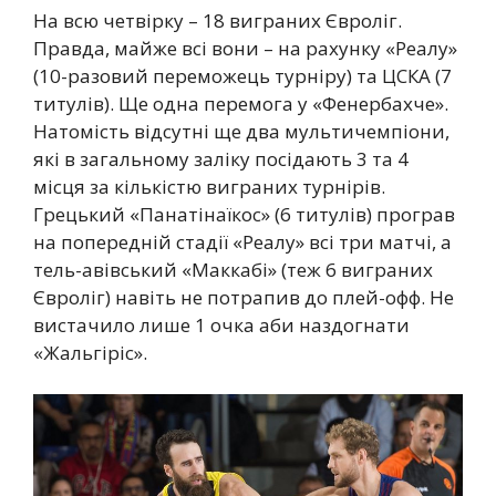
На всю четвірку – 18 виграних Євроліг.
Правда, майже всі вони – на рахунку «Реалу»
(10-разовий переможець турніру) та ЦСКА (7
титулів). Ще одна перемога у «Фенербахче».
Натомість відсутні ще два мультичемпіони,
які в загальному заліку посідають 3 та 4
місця за кількістю виграних турнірів.
Грецький «Панатінаїкос» (6 титулів) програв
на попередній стадії «Реалу» всі три матчі, а
тель-авівський «Маккабі» (теж 6 виграних
Євроліг) навіть не потрапив до плей-офф. Не
вистачило лише 1 очка аби наздогнати
«Жальгіріс».