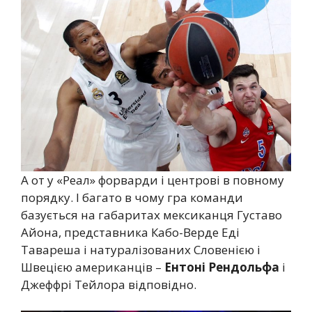
А от у «Реал» форварди і центрові в повному
порядку. І багато в чому гра команди
базується на габаритах мексиканця Густаво
Айона, представника Кабо-Верде Еді
Тавареша і натуралізованих Словенією і
Швецією американців –
Ентоні Рендольфа
і
Джеффрі Тейлора відповідно.