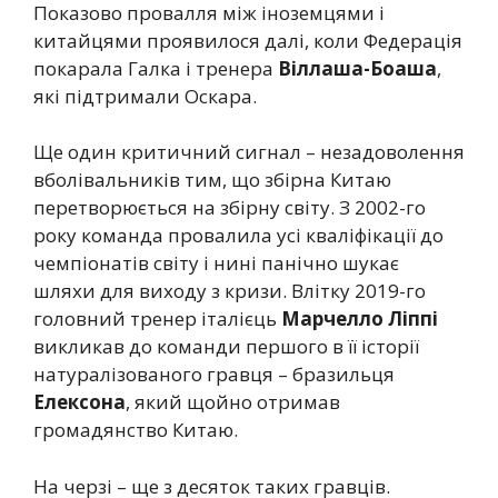
Показово провалля між іноземцями і
китайцями проявилося далі, коли Федерація
покарала Галка і тренера
Віллаша-Боаша
,
які підтримали Оскара.
Ще один критичний сигнал – незадоволення
вболівальників тим, що збірна Китаю
перетворюється на збірну світу. З 2002-го
року команда провалила усі кваліфікації до
чемпіонатів світу і нині панічно шукає
шляхи для виходу з кризи. Влітку 2019-го
головний тренер італієць
Марчелло Ліппі
викликав до команди першого в її історії
натуралізованого гравця – бразильця
Елексона
, який щойно отримав
громадянство Китаю.
На черзі – ще з десяток таких гравців.