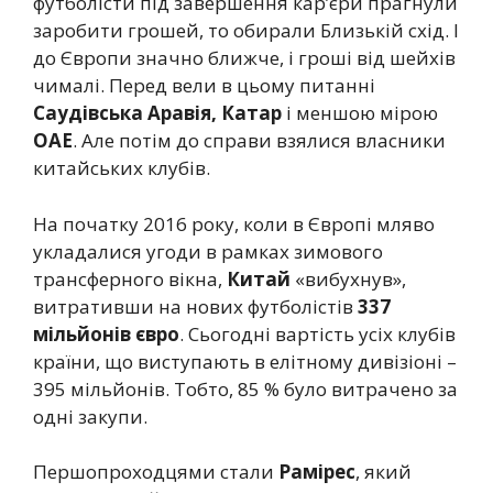
футболісти під завершення кар’єри прагнули
заробити грошей, то обирали Близькій схід. І
до Європи значно ближче, і гроші від шейхів
чималі. Перед вели в цьому питанні
Саудівська Аравія, Катар
і меншою мірою
ОАЕ
. Але потім до справи взялися власники
китайських клубів.
На початку 2016 року, коли в Європі мляво
укладалися угоди в рамках зимового
трансферного вікна,
Китай
«вибухнув»,
витративши на нових футболістів
337
мільйонів євро
. Сьогодні вартість усіх клубів
країни, що виступають в елітному дивізіоні –
395 мільйонів. Тобто, 85 % було витрачено за
одні закупи.
Першопроходцями стали
Рамірес
, який