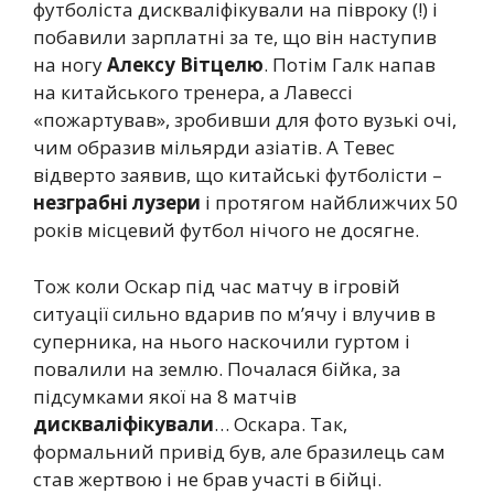
футболіста дискваліфікували на півроку (!) і
побавили зарплатні за те, що він наступив
на ногу
Алексу Вітцелю
. Потім Галк напав
на китайського тренера, а Лавессі
«пожартував», зробивши для фото вузькі очі,
чим образив мільярди азіатів. А Тевес
відверто заявив, що китайські футболісти –
незграбні лузери
і протягом найближчих 50
років місцевий футбол нічого не досягне.
Тож коли Оскар під час матчу в ігровій
ситуації сильно вдарив по м’ячу і влучив в
суперника, на нього наскочили гуртом і
повалили на землю. Почалася бійка, за
підсумками якої на 8 матчів
дискваліфікували
… Оскара. Так,
формальний привід був, але бразилець сам
став жертвою і не брав участі в бійці.