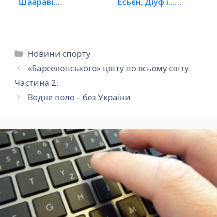
Шаараві.
Есьєн, Діуф і…
Найдорожчі…
терорист?
Категорії
Новини спорту
«Барселонського» цвіту по всьому світу.
Частина 2.
Водне поло – без України