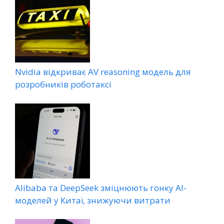
Nvidia відкриває AV reasoning модель для
розробників роботаксі
Alibaba та DeepSeek зміцнюють гонку AI-
моделей у Китаї, знижуючи витрати