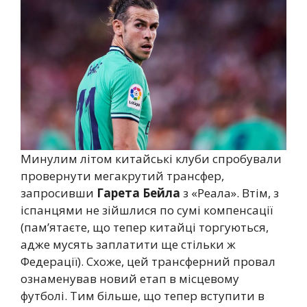
Минулим літом китайські клуби спробували
провернути мегакрутий трансфер,
запросивши
Гарета Бейла
з «Реала». Втім, з
іспанцями не зійшлися по сумі компенсації
(пам’ятаєте, що тепер китайці торгуються,
адже мусять заплатити ще стільки ж
Федерації). Схоже, цей трансферний провал
ознаменував новий етап в місцевому
футболі. Тим більше, що тепер вступити в