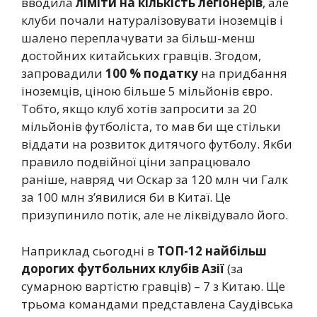
вводила
ліміти на кількість легіонерів
, але
клуби почали натуралізовувати іноземців і
шалено переплачувати за більш-менш
достойних китайських гравців. Згодом,
запровадили
100 % податку
на придбання
іноземців, ціною більше 5 мільйонів євро.
Тобто, якщо клуб хотів запросити за 20
мільйонів футболіста, то мав би ще стільки
віддати на розвиток дитячого футболу. Якби
правило подвійної ціни запрацювало
раніше, навряд чи Оскар за 120 млн чи Галк
за 100 млн з’явилися би в Китаї. Це
призупинило потік, але не ліквідувало його.
Наприклад сьогодні в
ТОП-12 найбільш
дорогих футбольних клубів Азії
(за
сумарною вартістю гравців) – 7 з Китаю. Ще
трьома командами представлена Саудівська