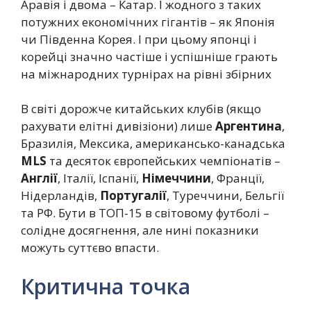
Аравія і двома – Катар. І жодного з таких
потужних економічних гігантів – як Японія
чи Південна Корея. І при цьому японці і
корейці значно частіше і успішніше грають
на міжнародних турнірах на рівні збірних
В світі дорожче китайських клубів (якщо
рахувати елітні дивізіони) лише
Аргентина
,
Бразилія, Мексика, американсько-канадська
MLS
та десяток європейських чемпіонатів –
Англії
, Італії, Іспанії,
Німеччини
, Франції,
Нідерландів,
Португалії
, Туреччини, Бельгії
та РФ. Бути в ТОП-15 в світовому футболі –
солідне досягнення, але нині показники
можуть суттєво впасти.
Критична точка