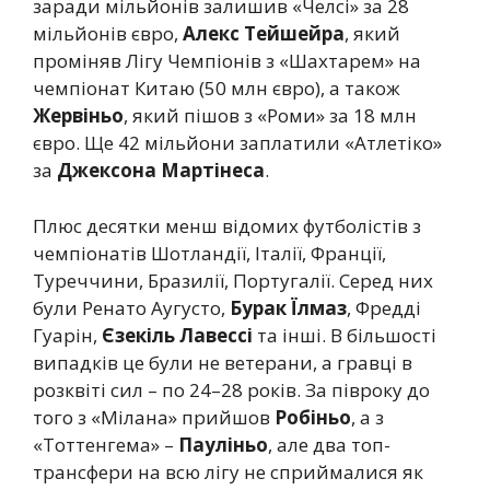
заради мільйонів залишив «Челсі» за 28
мільйонів євро,
Алекс Тейшейра
, який
проміняв Лігу Чемпіонів з «Шахтарем» на
чемпіонат Китаю (50 млн євро), а також
Жервіньо
, який пішов з «Роми» за 18 млн
євро. Ще 42 мільйони заплатили «Атлетіко»
за
Джексона Мартінеса
.
Плюс десятки менш відомих футболістів з
чемпіонатів Шотландії, Італії, Франції,
Туреччини, Бразилії, Португалії. Серед них
були Ренато Аугусто,
Бурак Їлмаз
, Фредді
Гуарін,
Єзекіль Лавессі
та інші. В більшості
випадків це були не ветерани, а гравці в
розквіті сил – по 24–28 років. За півроку до
того з «Мілана» прийшов
Робіньо
, а з
«Тоттенгема» –
Пауліньо
, але два топ-
трансфери на всю лігу не сприймалися як