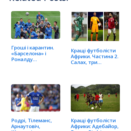
Гроші і карантин.
Кращі футболісти
«Барселона» і
Африки. Частина 2.
Роналду
Салах, три…
економлять,…
Родрі, Тілеманс,
Кращі футболісти
Арнаутовіч,
Африки: Адебайор,