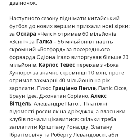
дзвіночок.
Наступного сезону піднімати китайський
футбол до нових вершин приїхали нові зірки:
за
Оскара
«Челсі» отримав 60 мільйонів,
«Зєніт» за
Галка
– 56 мільйонів і навіть
скромний «Вотфорд» за посереднього
форварда Одіона Ігало виторгував більше 23
мільйонів.
Карлос Тевес
переїхав з «Бока
Хуніорс» за значно скромніші 10 млн, проте
отримав захмарні 40 мільйонів на рік
зарплати. Плюс
Граціано Пелле
, Папіс Сіссе,
Браун Ідеє, Джонатан Соріано,
Алекс
Вітцель
, Алешандре Пато… Платіжні
відомості росли як на дріжджах, а власники
клубів почали цікавитися: скільки треба
заплатити Кріштіану Роналду, Златану
Ібрагімовічу та Роберту Левандовскі, аби