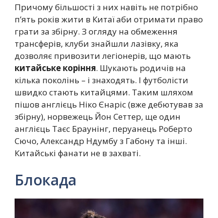
Причому більшості з них навіть не потрібно
п’ять років жити в Китаї аби отримати право
грати за збірну. З огляду на обмеження
трансферів, клуби знайшли лазівку, яка
дозволяє привозити легіонерів, що мають
китайське коріння
. Шукають родичів на
кілька поколінь – і знаходять. І футболісти
швидко стають китайцями. Таким шляхом
пішов англієць Ніко Єнаріс (вже дебютував за
збірну), норвежець Йон Сеттер, ще один
англієць Таєс Браунінг, перуанець Роберто
Сючо, Александр Ндумбу з Габону та інші.
Китайські фанати не в захваті.
Блокада