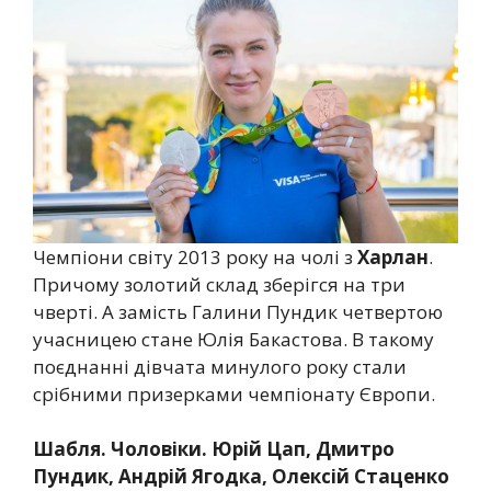
Чемпіони світу 2013 року на чолі з
Харлан
.
Причому золотий склад зберігся на три
чверті. А замість Галини Пундик четвертою
учасницею стане Юлія Бакастова. В такому
поєднанні дівчата минулого року стали
срібними призерками чемпіонату Європи.
Шабля. Чоловіки. Юрій Цап, Дмитро
Пундик, Андрій Ягодка, Олексій Стаценко