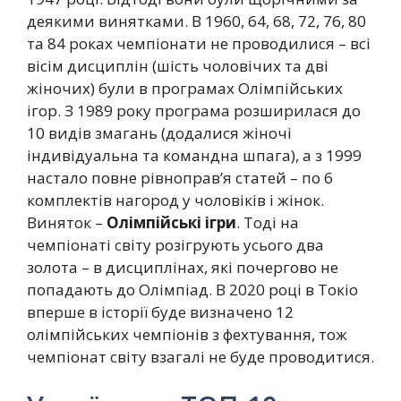
деякими винятками. В 1960, 64, 68, 72, 76, 80
та 84 роках чемпіонати не проводилися – всі
вісім дисциплін (шість чоловічих та дві
жіночих) були в програмах Олімпійських
ігор. З 1989 року програма розширилася до
10 видів змагань (додалися жіночі
індивідуальна та командна шпага), а з 1999
настало повне рівноправ’я статей – по 6
комплектів нагород у чоловіків і жінок.
Виняток –
Олімпійські ігри
. Тоді на
чемпіонаті світу розігрують усього два
золота – в дисциплінах, які почергово не
попадають до Олімпіад. В 2020 році в Токіо
вперше в історії буде визначено 12
олімпійських чемпіонів з фехтування, тож
чемпіонат світу взагалі не буде проводитися.