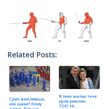
Related Posts:
В їхніх жилах тече
Сумо важливіше,
кров римлян.
ніж шахи? Кому
ТОП-10
дають більше