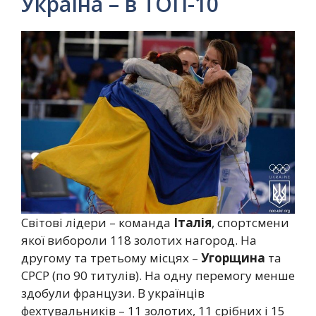
Україна – в ТОП-10
Світові лідери – команда
Італія
, спортсмени
якої вибороли 118 золотих нагород. На
другому та третьому місцях –
Угорщина
та
СРСР (по 90 титулів). На одну перемогу менше
здобули французи. В українців
фехтувальників – 11 золотих, 11 срібних і 15