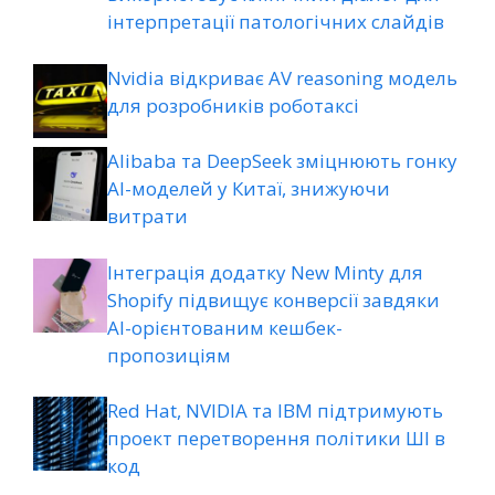
інтерпретації патологічних слайдів
Nvidia відкриває AV reasoning модель
для розробників роботаксі
Alibaba та DeepSeek зміцнюють гонку
AI-моделей у Китаї, знижуючи
витрати
Інтеграція додатку New Minty для
Shopify підвищує конверсії завдяки
AI-орієнтованим кешбек-
пропозиціям
Red Hat, NVIDIA та IBM підтримують
проект перетворення політики ШІ в
код