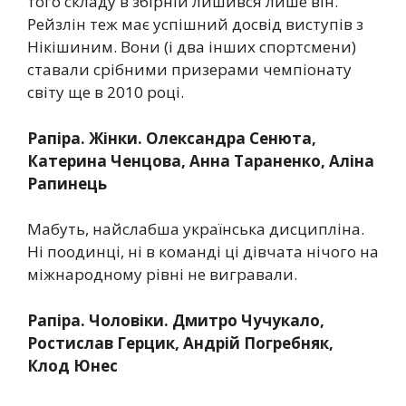
того складу в збірній лишився лише він.
Рейзлін теж має успішний досвід виступів з
Нікішиним. Вони (і два інших спортсмени)
ставали срібними призерами чемпіонату
світу ще в 2010 році.
Рапіра. Жінки. Олександра Сенюта,
Катерина Ченцова, Анна Тараненко, Аліна
Рапинець
Мабуть, найслабша українська дисципліна.
Ні поодинці, ні в команді ці дівчата нічого на
міжнародному рівні не вигравали.
Рапіра. Чоловіки. Дмитро Чучукало,
Ростислав Герцик, Андрій Погребняк,
Клод Юнес