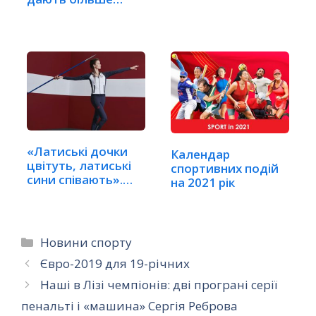
спортсменів
грошей
Румунії
«Латиські дочки
Календар
цвітуть, латиські
спортивних подій
сини співають».…
на 2021 рік
Категорії
Новини спорту
Євро-2019 для 19-річних
Наші в Лізі чемпіонів: дві програні серії
пенальті і «машина» Сергія Реброва