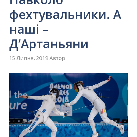
фехтувальники. А
наші –
Д’Артаньяни
15 Липня, 2019
Автор