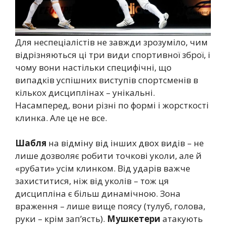
Для неспеціалістів не завжди зрозуміло, чим
відрізняються ці три види спортивної зброї, і
чому вони настільки специфічні, що
випадків успішних виступів спортсменів в
кількох дисциплінах – унікальні.
Насамперед, вони різні по формі і жорсткості
клинка. Але це не все.
Шабля
на відміну від інших двох видів – не
лише дозволяє робити точкові уколи, але й
«рубати» усім клинком. Від ударів важче
захиститися, ніж від уколів – тож ця
дисципліна є більш динамічною. Зона
враження – лише вище поясу (тулуб, голова,
руки – крім зап’ясть).
Мушкетери
атакують