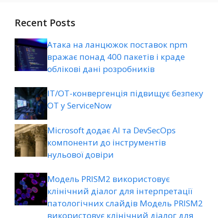
Recent Posts
Атака на ланцюжок поставок npm
вражає понад 400 пакетів і краде
облікові дані розробників
ІТ/ОТ-конвергенція підвищує безпеку
ОТ у ServiceNow
Microsoft додає AI та DevSecOps
компоненти до інструментів
нульової довіри
Модель PRISM2 використовує
клінічний діалог для інтерпретації
патологічних слайдів Модель PRISM2
використовує клінічний діалог для