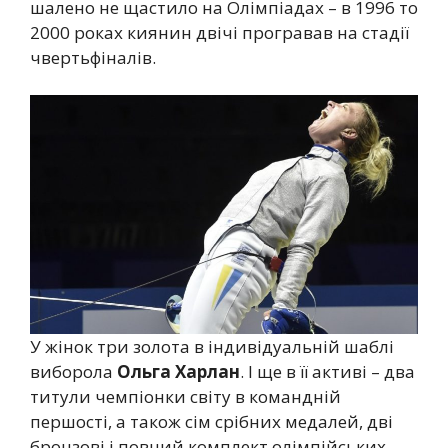
шалено не щастило на Олімпіадах – в 1996 то
2000 роках киянин двічі програвав на стадії
чвертьфіналів.
У жінок три золота в індивідуальній шаблі
виборола
Ольга Харлан
. І ще в її активі – два
титули чемпіонки світу в командній
першості, а також сім срібних медалей, дві
бронзові і повний комплект олімпійських