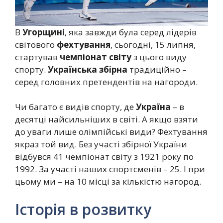
В
Угорщині
, яка завжди була серед лідерів
світового
фехтування
, сьогодні, 15 липня,
стартував
чемпіонат світу
з цього виду
спорту.
Українська збірна
традиційно –
серед головних претендентів на нагороди.
Чи багато є видів спорту, де
Україна
– в
десятці найсильніших в світі. А якщо взяти
до уваги лише олімпійські види? Фехтування
якраз той вид. Без участі збірної України
відбувся 41 чемпіонат світу з 1921 року по
1992. За участі наших спортсменів – 25. І при
цьому ми – на 10 місці за кількістю нагород.
Історія в розвитку