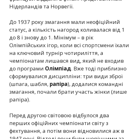
Нідерландів та Норвегії.
До 1937 року змагання мали неофіційний
статус, а кількість нагород коливалася від 1
до 8 і знову до 1. Мінімум – в рік
Олімпійських ігор, коли всі спортсмени їхали
на ключовий турнір чотириліття, а
чемпіонатам лишався вид, який не входив
до програми
Олімпіад
. Вже тоді приблизно
сформувалися дисципліни: три види зброї
(шпага, шабля,
рапіра
), додалися командні
змагання, почали брати участь жінки (лише
рапіра).
Перед другою світовою відбулося два
перших офіційних чемпіонати світу з
фехтування, а потім вони відновилися аж в
1947 році. Відтоді вони були щорічними за