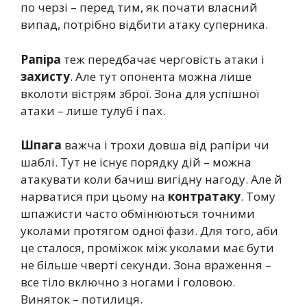
по черзі – перед тим, як почати власний
випад, потрібно відбити атаку суперника.
Рапіра
теж передбачає черговість атаки і
захисту
. Але тут опонента можна лише
вколоти вістрям зброї. Зона для успішної
атаки – лише тулуб і пах.
Шпага
важча і трохи довша від рапіри чи
шаблі. Тут не існує порядку дій – можна
атакувати коли бачиш вигідну нагоду. Але й
нарватися при цьому на
контратаку
. Тому
шпажисти часто обмінюються точними
уколами протягом одної фази. Для того, аби
це сталося, проміжок між уколами має бути
не більше чверті секунди. Зона враження –
все тіло включно з ногами і головою.
Виняток – потилиця.