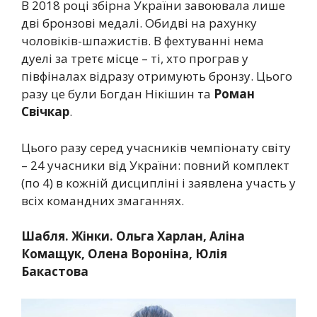
В 2018 році збірна України завоювала лише
дві бронзові медалі. Обидві на рахунку
чоловіків-шпажистів. В фехтуванні нема
дуелі за третє місце – ті, хто програв у
півфіналах відразу отримують бронзу. Цього
разу це були Богдан Нікішин та
Роман
Свічкар
.
Цього разу серед учасників чемпіонату світу
– 24 учасники від України: повний комплект
(по 4) в кожній дисципліні і заявлена участь у
всіх командних змаганнях.
Шабля. Жінки. Ольга Харлан, Аліна
Комащук, Олена Вороніна, Юлія
Бакастова