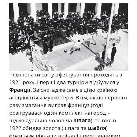
Чемпіонати світу з фехтування проходять з
1921 року, і перші два турніри відбулися у
Франції
. Звісно, адже саме з цією країною
асоціюються мушкетери. Втім, якщо першого
разу змагання виграв француз (тоді
розігрувався один комплект нагород –
індивідуальна чоловіча
шпага
), то вже в
1922 обидва золота (шпага та
шабля
)
французи віддали в фіналі представникам