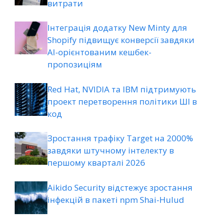
витрати
Інтеграція додатку New Minty для
Shopify підвищує конверсії завдяки
AI-орієнтованим кешбек-
пропозиціям
Red Hat, NVIDIA та IBM підтримують
проект перетворення політики ШІ в
код
Зростання трафіку Target на 2000%
завдяки штучному інтелекту в
першому кварталі 2026
Aikido Security відстежує зростання
інфекцій в пакеті npm Shai-Hulud