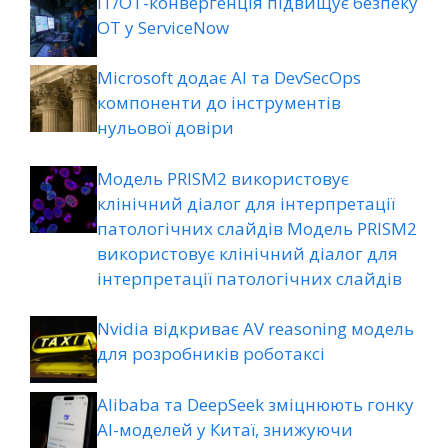
ІТ/ОТ-конвергенція підвищує безпеку
ОТ у ServiceNow
Microsoft додає AI та DevSecOps
компоненти до інструментів
нульової довіри
Модель PRISM2 використовує
клінічний діалог для інтерпретації
патологічних слайдів Модель PRISM2
використовує клінічний діалог для
інтерпретації патологічних слайдів
Nvidia відкриває AV reasoning модель
для розробників роботаксі
Alibaba та DeepSeek зміцнюють гонку
AI-моделей у Китаї, знижуючи