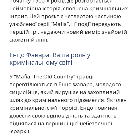
початку 1900-х років, де розгортається
неймовірна історія, сповнена кримінальних
інтриг. Цей проєкт є четвертою частиною
улюбленої серії “Mafia”, і її події передують
першій грі, надаючи новий вимір знайомій
сюжетній лінії.
Енцо Фавара: Ваша роль у
кримінальному світі
У “Mafia: The Old Country” гравці
перевтілюються в Енцо Фавара, молодого
сицилійця, який вирушає на захопливий
шлях до кримінального підземелля. Як член
кримінальної сім’ї Торрісі, Енцо повинен
довести свою відповідність та здатність
піднятися на вершині цієї небезпечної
ієрархії.