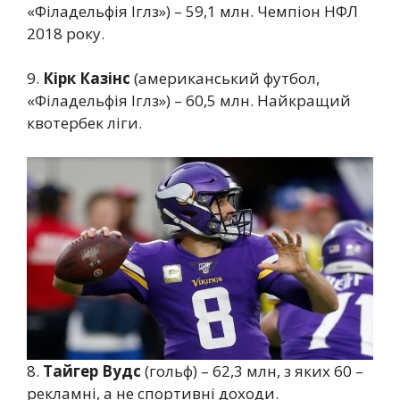
«Філадельфія Іглз») – 59,1 млн. Чемпіон НФЛ
2018 року.
9.
Кірк Казінс
(американський футбол,
«Філадельфія Іглз») – 60,5 млн. Найкращий
квотербек ліги.
8.
Тайгер Вудс
(гольф) – 62,3 млн, з яких 60 –
рекламні, а не спортивні доходи.