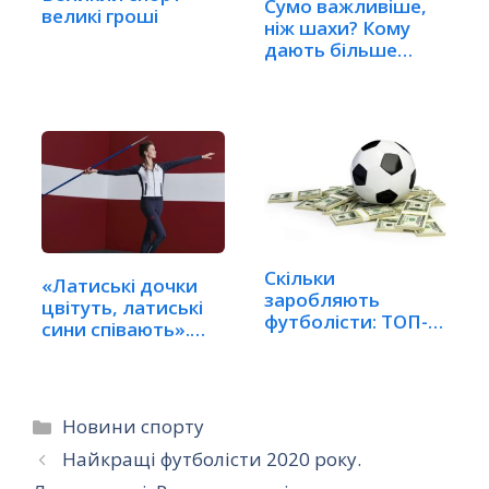
Сумо важливіше,
великі гроші
ніж шахи? Кому
дають більше
грошей
Скільки
«Латиські дочки
заробляють
цвітуть, латиські
футболісти: ТОП-5
сини співають».…
зарплат
Категорії
Новини спорту
Найкращі футболісти 2020 року.