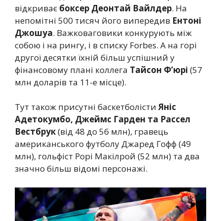
відкриває
боксер Деонтай Вайлдер
. На
непомітні 500 тисяч його випередив
Ентоні
Джошуа
. Важковаговики конкурують між
собою і на рингу, і в списку Forbes. А на горі
другої десятки їхній більш успішний у
фінансовому плані коллега
Тайсон Ф’юрі
(57
млн доларів та 11-е місце).
Тут також присутні баскетболісти
Яніс
Адетокумбо, Джеймс Гарден та Рассел
Вестбрук
(від 48 до 56 млн), гравець
американського футболу Джаред Гофф (49
млн), гольфіст Рорі Макілрой (52 млн) та два
значно більш відомі персонажі.