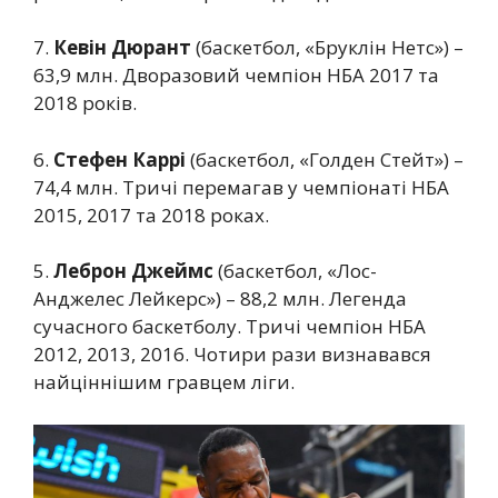
7.
Кевін Дюрант
(баскетбол, «Бруклін Нетс») –
63,9 млн. Дворазовий чемпіон НБА 2017 та
2018 років.
6.
Стефен Каррі
(баскетбол, «Голден Стейт») –
74,4 млн. Тричі перемагав у чемпіонаті НБА
2015, 2017 та 2018 роках.
5.
Леброн Джеймс
(баскетбол, «Лос-
Анджелес Лейкерс») – 88,2 млн. Легенда
сучасного баскетболу. Тричі чемпіон НБА
2012, 2013, 2016. Чотири рази визнавався
найціннішим гравцем ліги.