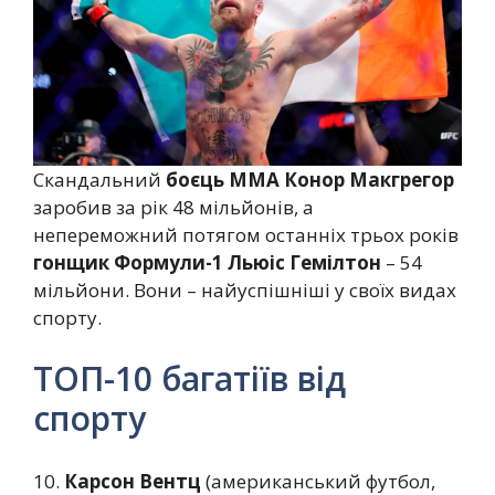
Скандальний
боєць ММА Конор Макгрегор
заробив за рік 48 мільйонів, а
непереможний потягом останніх трьох років
гонщик Формули-1 Льюіс Гемілтон
– 54
мільйони. Вони – найуспішніші у своїх видах
спорту.
ТОП-10 багатіїв від
спорту
10.
Карсон Вентц
(американський футбол,