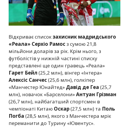
Відкриває список
захисник мадридського
«Реала» Серхіо Рамос
з сумою 21,8
мільйони доларів за рік. Крім нього, з
футболістів у нижній частині списку
представлені ще один гравець «Реала»
Гарет Бейл
(25,2 млн), вінгер «Інтера»
Алексіс Санчес
(25,6 млн), голкіпер
«Манчестер Юнайтед»
Давід де Геа
(25,7
млн), новачок «Барселони»
Антуан Грізман
(26,7 млн), найбагатший спортсмен в
чемпіонаті Китаю
Оскар
(27,5 млн) та
Поль
Погба
(28,5 млн), якого з Манчестера мріє
переманити до Турину «Ювентус».