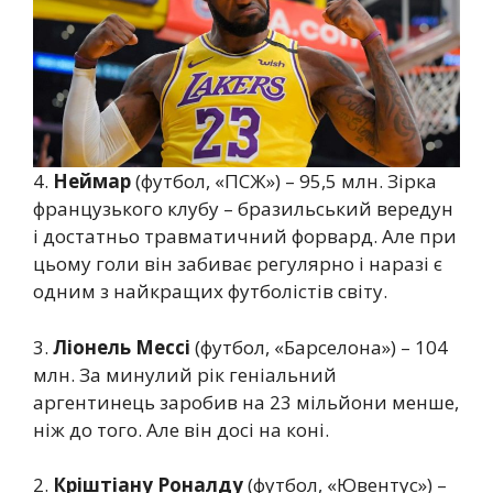
4.
Неймар
(футбол, «ПСЖ») – 95,5 млн. Зірка
французького клубу – бразильський вередун
і достатньо травматичний форвард. Але при
цьому голи він забиває регулярно і наразі є
одним з найкращих футболістів світу.
3.
Ліонель Мессі
(футбол, «Барселона») – 104
млн. За минулий рік геніальний
аргентинець заробив на 23 мільйони менше,
ніж до того. Але він досі на коні.
2.
Кріштіану Роналду
(футбол, «Ювентус») –