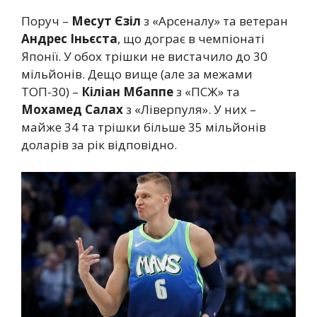
Поруч –
Месут Єзіл
з «Арсеналу» та ветеран
Андрес Іньєста
, що дограє в чемпіонаті
Японії. У обох трішки не вистачило до 30
мільйонів. Дещо вище (але за межами
ТОП-30) –
Кіліан Мбаппе
з «ПСЖ» та
Мохамед Салах
з «Ліверпуля». У них –
майже 34 та трішки більше 35 мільйонів
доларів за рік відповідно.