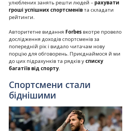
улюблених занять решти людей –
рахувати
гроші успішних спортсменів
та складати
рейтинги.
Авторитетне видання
Forbes
вкотре провело
дослідження доходів спортсменів за
попередній рік і видало читачам нову
порцію для обговорень. Приєднаймося й ми
до цих підрахунків та рядків у
списку
багатіїв від спорту
.
Спортсмени стали
біднішими