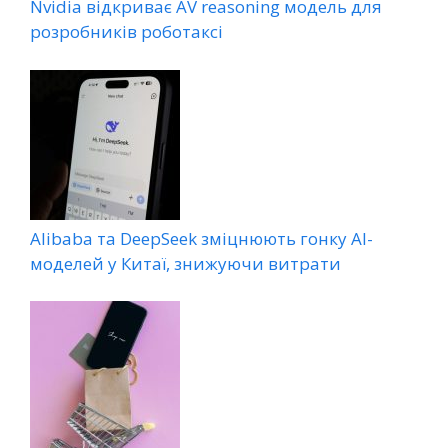
Nvidia відкриває AV reasoning модель для
розробників роботаксі
Alibaba та DeepSeek зміцнюють гонку AI-
моделей у Китаї, знижуючи витрати