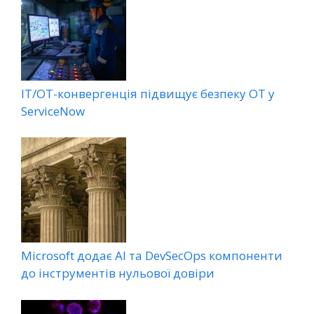
ІТ/ОТ-конвергенція підвищує безпеку ОТ у
ServiceNow
Microsoft додає AI та DevSecOps компоненти
до інструментів нульової довіри