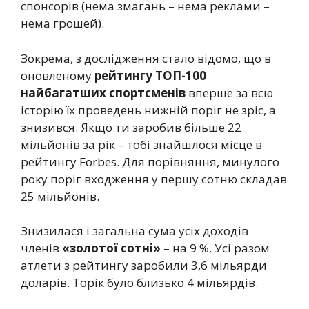
спонсорів (нема змагань – нема реклами –
нема грошей).
Зокрема, з дослідження стало відомо, що в
оновленому
рейтингу ТОП-100
найбагатших спортсменів
вперше за всю
історію їх проведень нижній поріг не зріс, а
знизився. Якщо ти заробив більше 22
мільйонів за рік – тобі знайшлося місце в
рейтингу Forbes. Для порівняння, минулого
року поріг входження у першу сотню складав
25 мільйонів.
Знизилася і загальна сума усіх доходів
членів
«золотої сотні»
– на 9 %. Усі разом
атлети з рейтингу заробили 3,6 мільярди
доларів. Торік було близько 4 мільярдів.