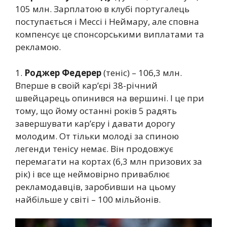
105 млн. Зарплатою в клубі португалець
поступається і Мессі і Неймару, але сповна
компенсує це спонсорськими виплатами та
рекламою.
1.
Роджер Федерер
(теніс) – 106,3 млн.
Вперше в своїй кар’єрі 38-річний
швейцарець опинився на вершині. І це при
тому, що йому останні років 5 радять
завершувати кар’єру і давати дорогу
молодим. От тільки молоді за спиною
легенди тенісу немає. Він продовжує
перемагати на кортах (6,3 млн призових за
рік) і все ще неймовірно приваблює
рекламодавців, заробивши на цьому
найбільше у світі – 100 мільйонів.