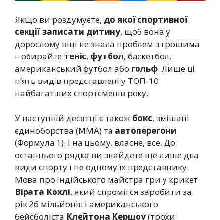
Якщо ви роздумуєте,
до якої спортивної
секції записати дитину
, щоб вона у
дорослому віці не знала проблем з грошима
– обирайте
теніс
,
футбол
, баскетбол,
американський футбол або
гольф
. Лише ці
п’ять видів представлені у ТОП-10
найбагатших спортсменів року.
У наступній десятці є також
бокс
, змішані
єдиноборства (ММА) та
автоперегони
(Формула 1). І на цьому, власне, все. До
останнього рядка ви знайдете ще лише два
види спорту і по одному їх представнику.
Мова про індійського майстра гри у крикет
Вірата Кохлі
, який спромігся заробити за
рік 26 мільйонів і американського
бейсболіста
Клейтона Кершоу
(трохи