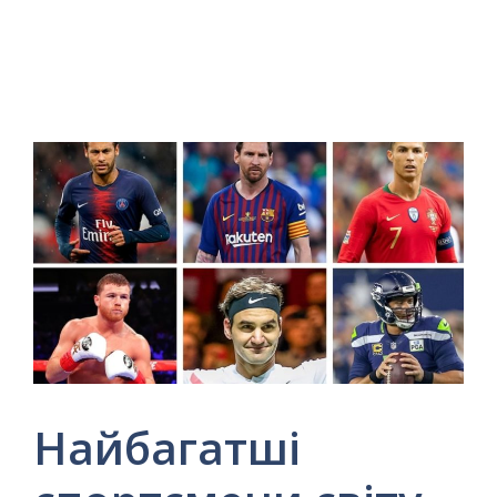
Найбагатші