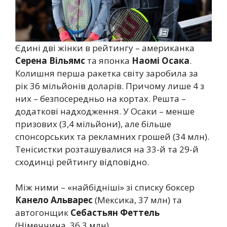
Єдині дві жінки в рейтингу – американка
Серена Вільямс
та японка
Наомі Осака
.
Колишня перша ракетка світу заробила за
рік 36 мільйонів доларів. Причому лише 4 з
них – безпосередньо на кортах. Решта –
додаткові надходження. У Осаки – менше
призових (3,4 мільйони), але більше
спонсорських та рекламних грошей (34 млн).
Тенісистки розташувалися на 33-й та 29-й
сходинці рейтингу відповідно.
Між ними – «найбідніші» зі списку боксер
Канело Альварес
(Мексика, 37 млн) та
автогонщик
Себастьян Феттель
(Німеччина, 36,3 млн).