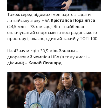
Також серед відомих імен варто згадати
латвійську зірку НБА
Крістапса Порзінгіса
(24,5 млн – 78-е місце). Він – найбільш
оплачуваний спортсмен з пострадянського
простору і, власне, єдиний такий у ТОП-100.
На 43-му місці з 30,5 мільйонами –
дворазовий чемпіон НБА (в тому числі –
діючий) –
Кавай Леонард
.