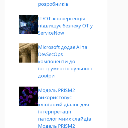
розробників
ІТ/ОТ-конвергенція
підвищує безпеку ОТ у
ServiceNow
Microsoft додає AI та
DevSecOps
компоненти до
інструментів нульової
довіри
Модель PRISM2
використовує
клінічний діалог для
інтерпретації
патологічних слайдів
Модель PRISM2