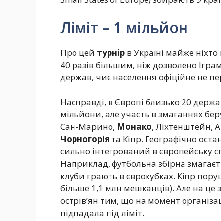
Ліміт – 1 мільйон
Про цей
турнір
в Україні майже ніхто 
40 разів більшим, ніж дозволено Ігра
держав, чиє населення офіційне не п
Насправді, в Європі близько 20 держа
мільйони, але участь в змаганнях беру
Сан-Марино,
Монако
, Ліхтенштейн, 
Чорногорія
та Кіпр. Географічно оста
сильно інтегрований в європейську спі
Наприклад, футбольна збірна змагаєть
клуби грають в єврокубках. Кіпр пору
більше 1,1 млн мешканців). Але на ц
острів’ян тим, що на момент організац
підпадала під ліміт.