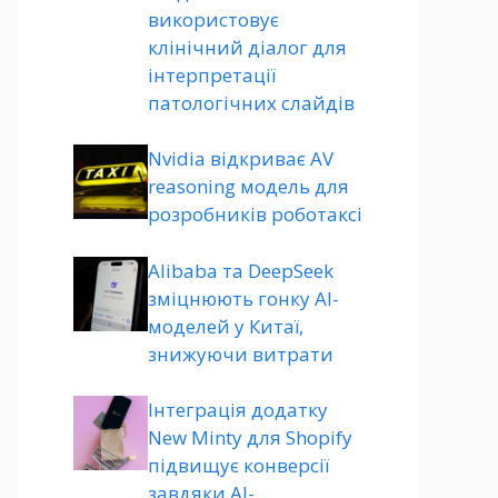
використовує
клінічний діалог для
інтерпретації
патологічних слайдів
Nvidia відкриває AV
reasoning модель для
розробників роботаксі
Alibaba та DeepSeek
зміцнюють гонку AI-
моделей у Китаї,
знижуючи витрати
Інтеграція додатку
New Minty для Shopify
підвищує конверсії
завдяки AI-