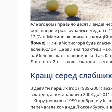
Але згодом і правило десяти видів н
році вперше розігрувалися медалі в 11 
12 (Сан-Марино включило традиційну 
бочче
). Нині в Чорногорії буде клас
волейболом. Це звична практика – кожн
найбільше шансів перемогти. Так, Кі
Ліхтенштейн – сквош, Ісландія – гімн
Кращі серед слабши
З дев’яти перших Ігор (1985-2001) віс
Ісландія, а починаючи з 2003 до 2011
з Кіпру (вони ж в 1989 відібрали у Ісла
перемагала команда Люксембургу, а в