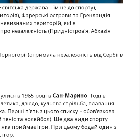
 світська держава – їм не до спорту),
торія), Фарерські острови та Гренландія
д невизнаних територій, які в
ро незалежність (Придністров’я, Абхазія
орногорії (отримала незалежність від Сербії в
.
улися в 1985 році в
Сан-Марино
. Тоді в
тлетика, дзюдо, кульова стрільба, плавання,
а. Перші п’ять з цього списку – обов’язкова
й теніс та волейбол). Ще два види спорту
, яка приймає Ігри. При цьому бодай один з
 ігор.