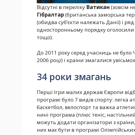
Відсутні в переліку
Ватикан
(зовсім не
Гібралтар
(британська заморська тери
(обидва суб’єкти належать Данії) і ря
односторонньому порядку оголосили п
тощо).
До 2011 року серед учасниць не було Ч
2006 році) і країни змагалися увісьмох
34 роки змагань
Перші Ігри малих держав Європи відб
програмі було 7 видів спорту: легка а
баскетбол, велоспорт та важка атлетик
нині програма (плюс теніс, настільни
можуть додати організатори з країни
них має бути в програмі Олімпійських