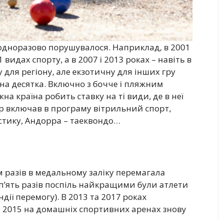
еодноразово порушувалося. Наприклад, в 2001
видах спорту, а в 2007 і 2013 роках – навіть в
для регіону, але екзотичну для інших гру
ична десятка. Включно з бочче і пляжним
а країна робить ставку на ті види, де в неї
пр включав в програму вітрильний спорт,
астику, Андорра – таеквондо…
х
ім разів в медальному заліку перемагала
 п’ять разів поспіль найкращими були атлети
ндії перемогу). В 2013 та 2017 роках
 2015 на домашніх спортивних аренах знову