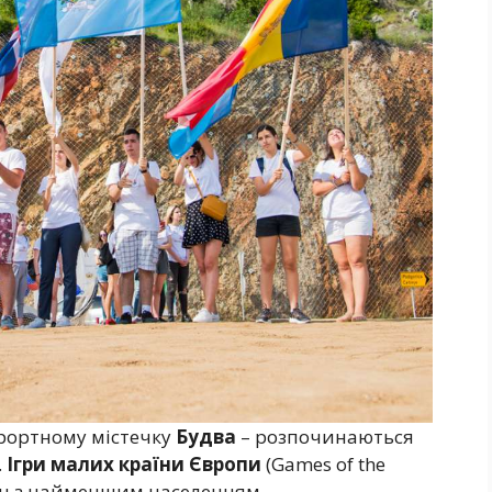
рортному містечку
Будва
– розпочинаються
.
Ігри малих країни Європи
(Games of the
раїн з найменшим населенням.