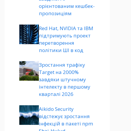
орієнтованим кешбек-
пропозиціям
Red Hat, NVIDIA та IBM
підтримують проект
перетворення
політики ШІ в код
Зростання трафіку
Target на 2000%
завдяки штучному
інтелекту в першому
кварталі 2026
Aikido Security
відстежує зростання
інфекцій в пакеті npm
Shai-Hulud