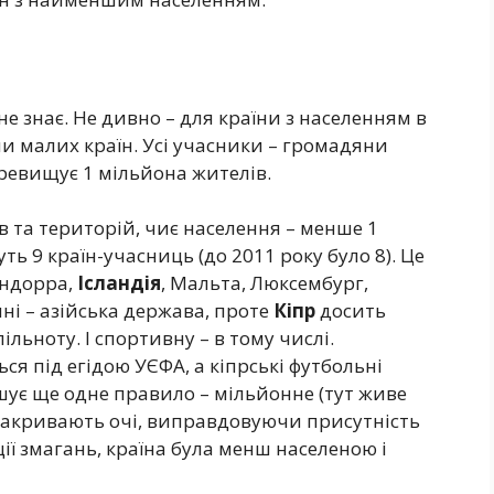
не знає. Не дивно – для країни з населенням в
ми малих країн. Усі учасники – громадяни
еревищує 1 мільйона жителів.
в та територій, чиє населення – менше 1
ть 9 країн-учасниць (до 2011 року було 8). Це
Андорра,
Ісландія
, Мальта, Люксембург,
нні – азійська держава, проте
Кіпр
досить
льноту. І спортивну – в тому числі.
ся під егідою УЄФА, а кіпрські футбольні
шує ще одне правило – мільйонне (тут живе
е закривають очі, виправдовуючи присутність
ії змагань, країна була менш населеною і