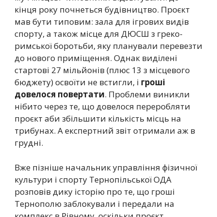
кінця року почнеться будівництво. Проєкт
мав бути типовим: зала для ігрових видів
спорту, а також місце для ДЮСШ з греко-
римської боротьби, яку планували перевезти
до нового приміщення. Однак виділені
стартові 27 мільйонів (плюс 13 з місцевого
бюджету) освоїти не встигли, і
гроші
довелося повертати
. Проблеми виникли
нібито через те, що довелося переробляти
проєкт аби збільшити кількість місць на
трибунах. А експертний звіт отримали аж в
грудні.
Вже пізніше начальник управління фізичної
культури і спорту Тернопільської ОДА
розповів дику історію про те, що гроші
Тернополю заблокували і передали на
комплекс в Рівному, оскільки проєкт