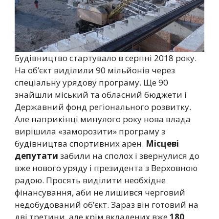
Будівництво стартувало в серпні 2018 року.
На об’єкт виділили 90 мільйонів через
спеціальну урядову програму. Ще 90
знайшли міський та обласний бюджети і
Державний фонд регіонального розвитку.
Але наприкінці минулого року нова влада
вирішила «заморозити» програму з
будівництва спортивних арен.
Місцеві
депутати
забили на сполох і звернулися до
вже нового уряду і президента з Верховною
радою. Просять виділити необхідне
фінансування, аби не лишився черговий
недобудований об’єкт. Зараз він готовий на
дві третини, але крім вкладених вже
180