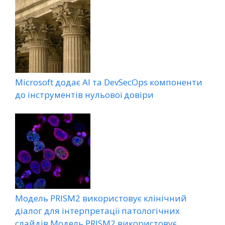
Microsoft додає AI та DevSecOps компоненти
до інструментів нульової довіри
Модель PRISM2 використовує клінічний
діалог для інтерпретації патологічних
слайдів Модель PRISM2 використовує