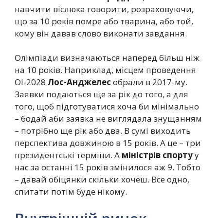
навчити віслюка говорити, розраховуючи,
що за 10 років помре або тварина, або той,
кому він давав слово виконати завдання.
Олімпіади визначаються наперед більш ніж
на 10 років. Наприклад, місцем проведення
ОІ-2028
Лос-Анджелес
обрали в 2017-му.
Заявки подаються ще за рік до того, а для
того, щоб підготуватися хоча би мінімально
– бодай аби заявка не виглядала знущанням
– потрібно ще рік або два. В сумі виходить
перспектива довжиною в 15 років. А це – три
президентські терміни. А
міністрів спорту
у
нас за останні 15 років змінилося аж 9. Тобто
– давай обіцянки скільки хочеш. Все одно,
спитати потім буде нікому.