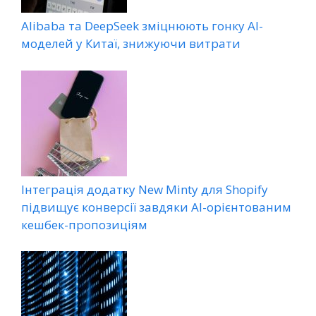
Alibaba та DeepSeek зміцнюють гонку AI-
моделей у Китаї, знижуючи витрати
Інтеграція додатку New Minty для Shopify
підвищує конверсії завдяки AI-орієнтованим
кешбек-пропозиціям