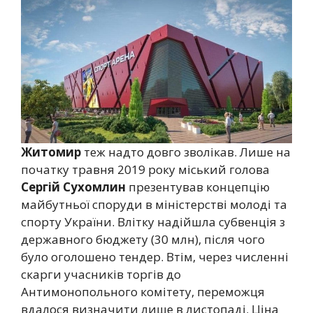
Житомир
теж надто довго зволікав. Лише на
початку травня 2019 року міський голова
Сергій Сухомлин
презентував концепцію
майбутньої споруди в міністерстві молоді та
спорту України. Влітку надійшла субвенція з
державного бюджету (30 млн), після чого
було оголошено тендер. Втім, через численні
скарги учасників торгів до
Антимонопольного комітету, переможця
вдалося визначити лише в листопаді. Ціна