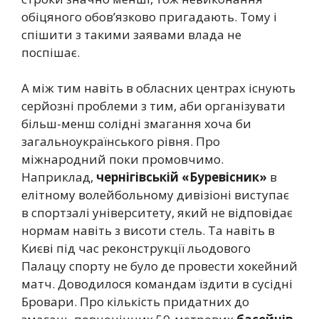
обіцяного обов’язково пригадають. Тому і
спішити з такими заявами влада не
поспішає.
А між тим навіть в обласних центрах існують
серйозні проблеми з тим, аби організувати
більш-менш солідні змагання хоча би
загальноукраїнського рівня. Про
міжнародний поки промовчимо.
Наприклад,
чернігівській «Буревісник»
в
елітному волейбольному дивізіоні виступає
в спортзалі університету, який не відповідає
нормам навіть з висоти стель. Та навіть в
Києві під час реконструкції льодового
Палацу спорту не було де провести хокейний
матч. Доводилося командам їздити в сусідні
Бровари. Про кількість придатних до