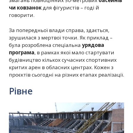
змагань повноцінних 50-метрових
басейнів
чи ковзанок
для фігуристів – годі й
говорити.
За попередньої влади справа, здається,
зрушилася з мертвої точки. Як приклад –
була розроблена спеціальна
урядова
програма
, в рамках якої мало стартувати
будівництво кількох сучасних спортивних
критих арен в обласних центрах. Кожен з
проєктів сьогодні на різних етапах реалізації.
Рівне