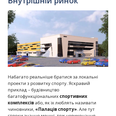
Внутрішній ринок
Набагато реальніше братися за локальні
проекти з розвитку спорту. Яскравий
приклад – будівництво
багатофункціональних
спортивних
комплексів
або, як їх люблять називати
чиновники,
«Палаців спорту»
. Але тут
строки значно менші, тож невиконання