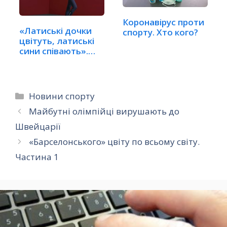
Коронавірус проти
«Латиські дочки
спорту. Хто кого?
цвітуть, латиські
сини співають».…
Категорії
Новини спорту
Майбутні олімпійці вирушають до
Швейцарії
«Барселонського» цвіту по всьому світу.
Частина 1