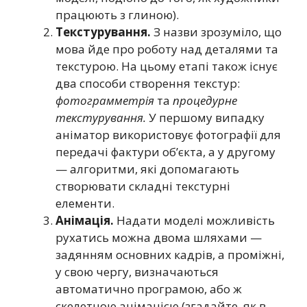
працюють з глиною).
Текстурування.
З назви зрозуміло, що
мова йде про роботу над деталями та
текстурою. На цьому етапі також існує
два способи створення текстур:
фотограмметрія
та
процедурне
текстурування.
У першому випадку
аніматор використовує фотографії для
передачі фактури об’єкта, а у другому
— алгоритми, які допомагають
створювати складні текстурні
елементи.
Анімація.
Надати моделі можливість
рухатись можна двома шляхами —
задянням основних кадрів, а проміжні,
у свою чергу, визначаються
автоматично програмою, або ж
скелетною анімацією (згадайте, як в