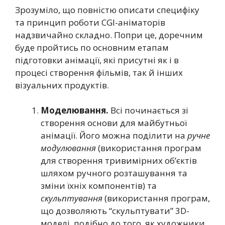
Зрозуміло, що повністю описати специфіку
та принцип роботи CGI-аніматорів
надзвичайно складно. Попри це, доречним
буде пройтись по основним етапам
підготовки анімації, які присутні як і в
процесі створення фільмів, так й інших
візуальних продуктів.
Моделювання.
Всі починається зі
створення основи для майбутньої
анімації. Його можна поділити на
ручне
модулювання
(використання програм
для створення тривимірних об’єктів
шляхом ручного розташування та
зміни їхніх компонентів) та
скульптування
(використання програм,
що дозволяють “скульптувати” 3D-
моделі, подібно до того, як художники