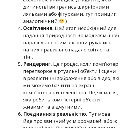
дитинстві ви грались шарнірними
ляльками або фігурками, тут принцип
аналогнічний
)
Освітлення.
Цей етап необхідний для
надання природності 3d моделям, щоб
паралельно з тим, як вони рухались,
на них правильно падало світло та
тіні.
Рендеринг.
Це процес, коли комп’ютер
перетворює віртуальні об’єкти і сцени
в реалістичні зображення або відео, які
ми можемо бачити на екрані
комп’ютера чи телевізора. Це, як магія,
яка робить комп’ютерні об’єкти
живими та відчутними.
Поєднання з реальністю.
Тут мова
йде про звичний усім хромакей, або ж