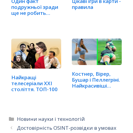
Один факт
Цікаві ігри в карти -
подружньої зради
правила
ще не робить
шлюб недійсним
Костнер, Вірер,
Найкращі
Бушар і Пеллегріні.
телесеріали XXI
Найкрасивіші…
століття. ТОП-100
Категорії
Новини науки і технологій
Достовірність OSINT-розвідки в умовах