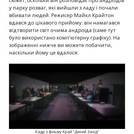
сюжет, оскільки він розповідає про андроїдів
у парку розваг, які вийшли з ладу і почали
вбивати людей. Режисер Майкл Крайтон
вдався до цікавого прийому: він намагався
відтворити світ очима андроїда (саме тут
було використано комп’ютерну графіку). На
зображенні нижче ви можете побачити,
наскільки йому це вдалося.
Кадр з фільму Край “Дикий Захід”