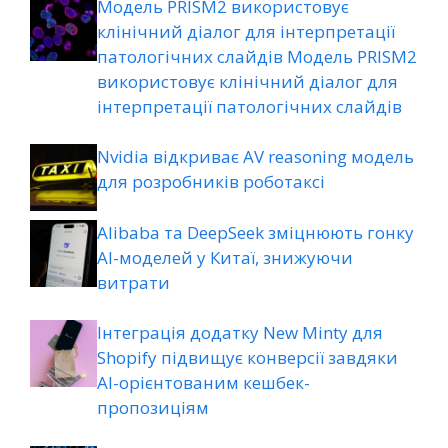
Модель PRISM2 використовує
клінічний діалог для інтерпретації
патологічних слайдів Модель PRISM2
використовує клінічний діалог для
інтерпретації патологічних слайдів
Nvidia відкриває AV reasoning модель
для розробників роботаксі
Alibaba та DeepSeek зміцнюють гонку
AI-моделей у Китаї, знижуючи
витрати
Інтеграція додатку New Minty для
Shopify підвищує конверсії завдяки
AI-орієнтованим кешбек-
пропозиціям