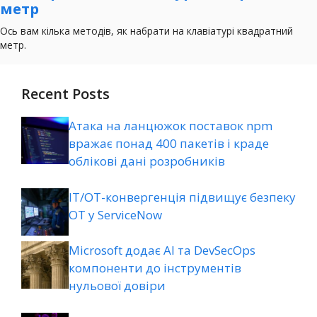
Recent Posts
Атака на ланцюжок поставок npm
вражає понад 400 пакетів і краде
облікові дані розробників
ІТ/ОТ-конвергенція підвищує безпеку
ОТ у ServiceNow
Microsoft додає AI та DevSecOps
компоненти до інструментів
нульової довіри