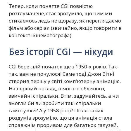
Тепер, коли поняття CGI повністю
розтлумачене, стає зрозуміло, що ним ми
стикаємось ледь не щоразу, як переглядаємо
фільм або серіал (звичайно, якщо говорити в
контексті кінематографа).
Без історії CGI — нікуди
CGI бере свій початок ще з 1950-х років. Так-
так, вам не почулося! Саме тоді Джон Вітні
створив першу у світі комп’ютерну анімацію.
На перший погляд, нічого особливого,
звичайні спіральки. Втім, задумайтесь, а чи
змогли би ви зробити такі спіральки
самотужки? А у 1958 році? Після таких
роздумів зрозуміло, що ця анімація стала
справжнім проривом для багатьох галузей,