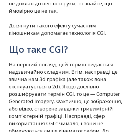
не доклав до неї своєї руки, то знайте, що
ймовірно це не так.
Досягнути такого ефекту сучасним
кіношникам допомагає технологія CGI.
Що таке CGI?
На перший погляд, цей термін видається
надзвичайно складним. Втім, насправді це
звична нам 3d графіка (але також вона
експлуатується в 2d). Якщо дослівно
розшифрувати термін CGI, то це — Computer
Generated Imagery. Фактично, це зображення,
або відео, створене завдяки тривимірній
комп’ютерній графіці. Насправді, сфер
використання CGI є чимало, і вони не
обмежуються лише кінематографом. До