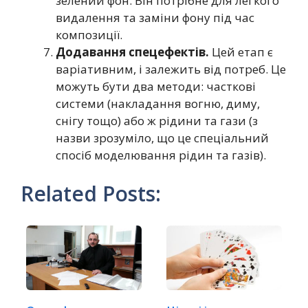
зелений фон. Він потрібне для легкого
видалення та заміни фону під час
композиції.
Додавання спецефектів.
Цей етап є
варіативним, і залежить від потреб. Це
можуть бути два методи: часткові
системи (накладання вогню, диму,
снігу тощо) або ж рідини та гази (з
назви зрозуміло, що це спеціальний
спосіб моделювання рідин та газів).
Related Posts: