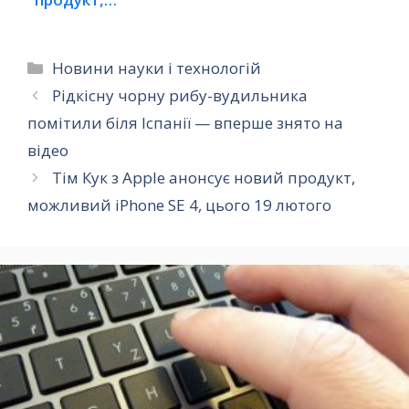
можливий…
Категорії
Новини науки і технологій
Рідкісну чорну рибу-вудильника
помітили біля Іспанії — вперше знято на
відео
Тім Кук з Apple анонсує новий продукт,
можливий iPhone SE 4, цього 19 лютого