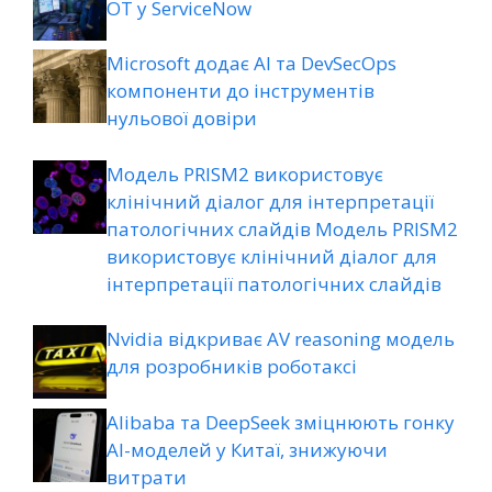
ОТ у ServiceNow
Microsoft додає AI та DevSecOps
компоненти до інструментів
нульової довіри
Модель PRISM2 використовує
клінічний діалог для інтерпретації
патологічних слайдів Модель PRISM2
використовує клінічний діалог для
інтерпретації патологічних слайдів
Nvidia відкриває AV reasoning модель
для розробників роботаксі
Alibaba та DeepSeek зміцнюють гонку
AI-моделей у Китаї, знижуючи
витрати