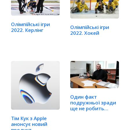
Олімпійські ігри
Олімпійські ігри
2022. Керлінг
2022. Хокей
Один факт
подружньої зради
ще не робить
шлюб недійсним
Тім Кук з Apple
анонсує новий
продукт,