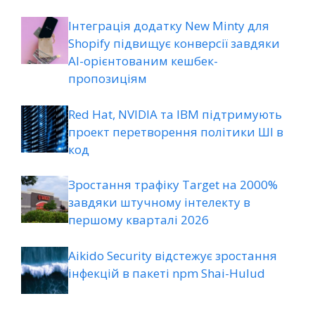
Інтеграція додатку New Minty для
Shopify підвищує конверсії завдяки
AI-орієнтованим кешбек-
пропозиціям
Red Hat, NVIDIA та IBM підтримують
проект перетворення політики ШІ в
код
Зростання трафіку Target на 2000%
завдяки штучному інтелекту в
першому кварталі 2026
Aikido Security відстежує зростання
інфекцій в пакеті npm Shai-Hulud