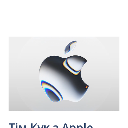
Тім Кук з Apple