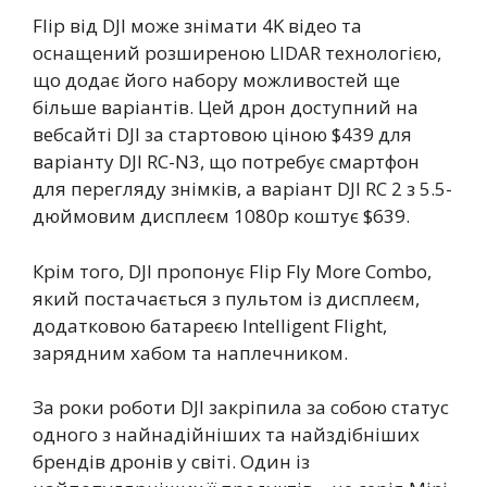
Flip від DJI може знімати 4K відео та
оснащений розширеною LIDAR технологією,
що додає його набору можливостей ще
більше варіантів. Цей дрон доступний на
вебсайті DJI за стартовою ціною $439 для
варіанту DJI RC-N3, що потребує смартфон
для перегляду знімків, а варіант DJI RC 2 з 5.5-
дюймовим дисплеєм 1080p коштує $639.
Крім того, DJI пропонує Flip Fly More Combo,
який постачається з пультом із дисплеєм,
додатковою батареєю Intelligent Flight,
зарядним хабом та наплечником.
За роки роботи DJI закріпила за собою статус
одного з найнадійніших та найздібніших
брендів дронів у світі. Один із