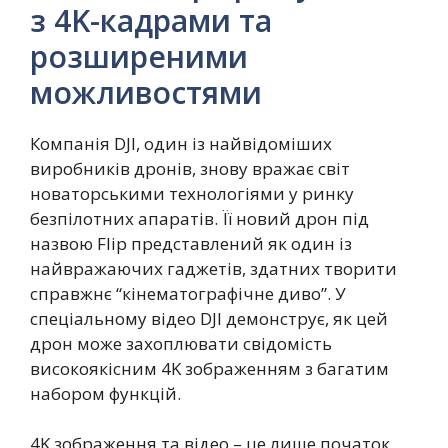
з 4K-кадрами та
розширеними
можливостями
Компанія DJI, один із найвідоміших
виробників дронів, знову вражає світ
новаторськими технологіями у ринку
безпілотних апаратів. Її новий дрон під
назвою Flip представлений як один із
найвражаючих гаджетів, здатних творити
справжнє “кінематографічне диво”. У
спеціальному відео DJI демонструє, як цей
дрон може захоплювати свідомість
високоякісним 4K зображенням з багатим
набором функцій.
4K зображення та відео – це лише початок.