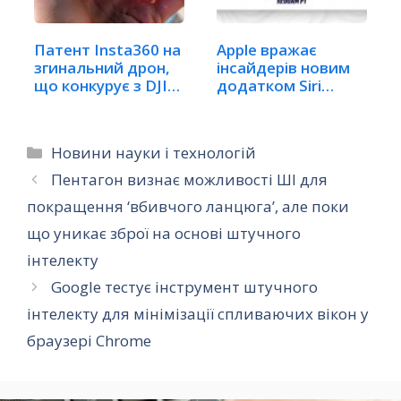
Патент Insta360 на
Apple вражає
згинальний дрон,
інсайдерів новим
що конкурує з DJI
додатком Siri
Neo 2
Chatbot:…
Категорії
Новини науки і технологій
Пентагон визнає можливості ШІ для
покращення ‘вбивчого ланцюга’, але поки
що уникає зброї на основі штучного
інтелекту
Google тестує інструмент штучного
інтелекту для мінімізації спливаючих вікон у
браузері Chrome