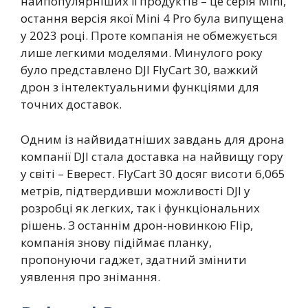
найпопулярніших її продуктів – це серія Mini,
остання версія якої Mini 4 Pro була випущена
у 2023 році. Проте компанія не обмежується
лише легкими моделями. Минулого року
було представлено DJI FlyCart 30, важкий
дрон з інтелектуальними функціями для
точних доставок.
Одним із найвидатніших завдань для дрона
компанії DJI стала доставка на найвищу гору
у світі – Еверест. FlyCart 30 досяг висоти 6,065
метрів, підтвердивши можливості DJI у
розробці як легких, так і функціональних
рішень. З останнім дрон-новинкою Flip,
компанія знову підіймає планку,
пропонуючи гаджет, здатний змінити
уявлення про знімання.