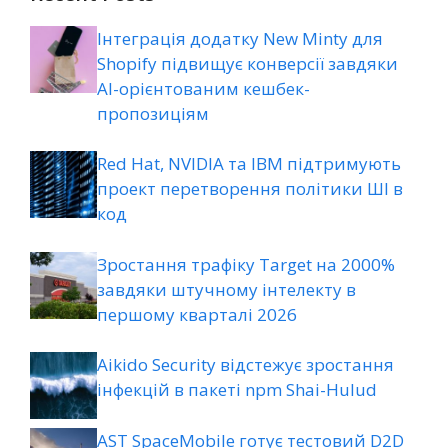
Інтеграція додатку New Minty для
Shopify підвищує конверсії завдяки
AI-орієнтованим кешбек-
пропозиціям
Red Hat, NVIDIA та IBM підтримують
проект перетворення політики ШІ в
код
Зростання трафіку Target на 2000%
завдяки штучному інтелекту в
першому кварталі 2026
Aikido Security відстежує зростання
інфекцій в пакеті npm Shai-Hulud
AST SpaceMobile готує тестовий D2D