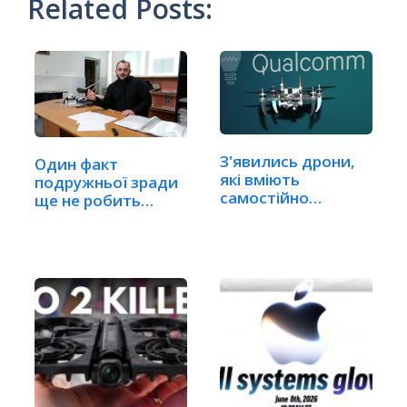
Related Posts:
З'явились дрони,
Один факт
які вміють
подружньої зради
самостійно
ще не робить
обмірковувати…
шлюб недійсним