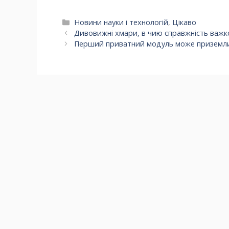
Категорії
Новини науки і технологій
,
Цікаво
Дивовижні хмари, в чию справжність важк
Перший приватний модуль може приземлит