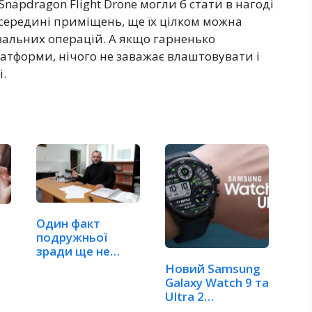
napdragon Flight Drone могли б стати в нагоді
середині приміщень, ще їх цілком можна
альних операцій. А якщо гарненько
тформи, нічого не заважає влаштовувати і
і.
Один факт
подружньої
зради ще не
робить шлюб
Новий Samsung
недійсним
Galaxy Watch 9 та
Ultra 2
забезпечать…