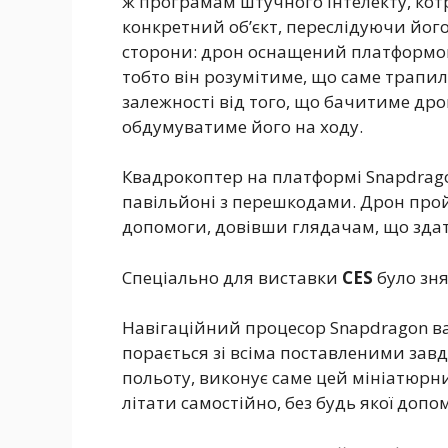
ж програмам штучного інтелекту, кот
конкретний об’єкт, переслідуючи йог
сторони: дрон оснащений платформою 
тобто він розумітиме, що саме трапил
залежності від того, що бачитиме др
обдумуватиме його на ходу.
Квадрокоптер на платформі Snapdrago
павільйоні з перешкодами. Дрон прой
допомоги, довівши глядачам, що здат
Спеціально для виставки
CES
було зн
Навігаційний процесор Snapdragon важ
порається зі всіма поставленими завд
польоту, виконує саме цей мініатюр
літати самостійно, без будь якої допом