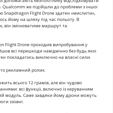
рі допомагають безпілотнику відслідковувати
о. Qualcomm же підійшли до проблеми з іншої
Snapdragon Flight Drone здатен «мислити»,
ось йому на шляху під час польоту. В
он, він змінюватиме маршрут та
n Flight Drone проходив випробування у
шов всі перешкоди навідмінно без будь якої
ен покладатись виключно на власні сили.
ято рекламний ролик.
ить всього 12 грамів, але він чудово
аннями: всі функції, включно із керуванням
ний модуль. Саме завдяки йому дрони можуть
оги ззовні.