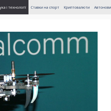
ука і технології
Ставки на спорт
Криптовалюти
Автонов