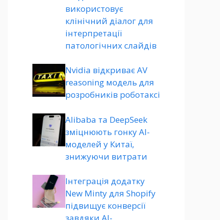
використовує
клінічний діалог для
інтерпретації
патологічних слайдів
Nvidia відкриває AV
reasoning модель для
розробників роботаксі
Alibaba та DeepSeek
зміцнюють гонку AI-
моделей у Китаї,
знижуючи витрати
Інтеграція додатку
New Minty для Shopify
підвищує конверсії
завдяки AI-