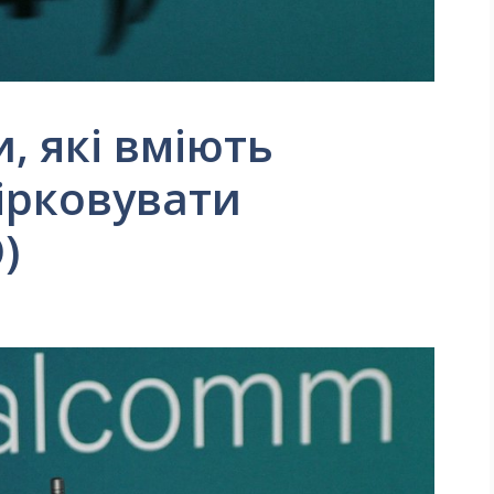
, які вміють
ірковувати
)