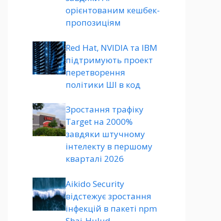
орієнтованим кешбек-
пропозиціям
Red Hat, NVIDIA та IBM
підтримують проект
перетворення
політики ШІ в код
Зростання трафіку
Target на 2000%
завдяки штучному
інтелекту в першому
кварталі 2026
Aikido Security
відстежує зростання
інфекцій в пакеті npm
Shai-Hulud