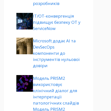
розробників
ІТ/ОТ-конвергенція
підвищує безпеку ОТ у
ServiceNow
Microsoft додає AI та
DevSecOps
компоненти до
інструментів нульової
довіри
Модель PRISM2
використовує
клінічний діалог для
інтерпретації
патологічних слайдів
Модель PRISM2