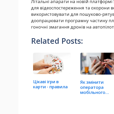
Літальні апарати на новій платформі S
для відеоспостереження та охорони в
використовувати для пошуково-рятув
доопрацювати програмну частину пла
гоночні змагання дронів на автопілот
Related Posts:
Цікаві ігри в
Як змінити
карти - правила
оператора
мобільного
зв'язку без
зміни…