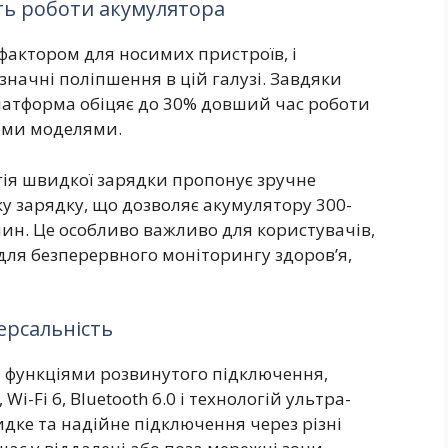
ть роботи акумулятора
актором для носимих пристроїв, і
значні поліпшення в цій галузі. Завдяки
платформа обіцяє до 30% довший час роботи
німи моделями.
гія швидкої зарядки пропонує зручне
 зарядку, що дозволяє акумулятору 300-
ин. Це особливо важливо для користувачів,
для безперервного моніторингу здоров’я,
ерсальність
а функціями розвинутого підключення,
i-Fi 6, Bluetooth 6.0 і технологій ультра-
дке та надійне підключення через різні