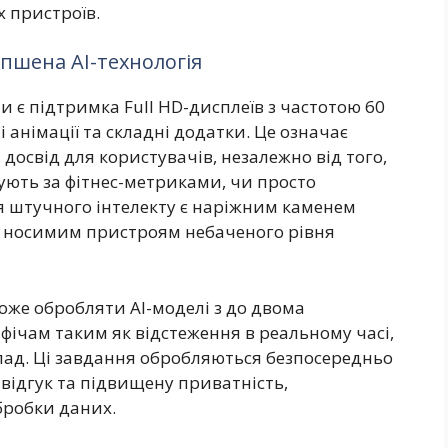
 пристроїв.
іпшена AI-технологія
є підтримка Full HD-дисплеїв з частотою 60
і анімації та складні додатки. Це означає
освід для користувачів, незалежно від того,
ують за фітнес-метриками, чи просто
я штучного інтелекту є наріжним каменем
и носимим пристроям небаченого рівня
може обробляти AI-моделі з до двома
фічам таким як відстеження в реальному часі,
лад. Ці завдання обробляються безпосередньо
відгук та підвищену приватність,
бробки даних.