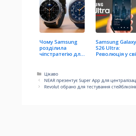
Чому Samsung
Samsung Galax
розділила
S26 Ultra:
чіпстратегію для
Революція у сві
Galaxy Watch…
смартфонів
Категорії
Цікаво
NEAR презентує Super App для централізац
Revolut обрано для тестування стейблкоїні