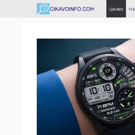
Перейти
Цікаво
На
до
вмісту