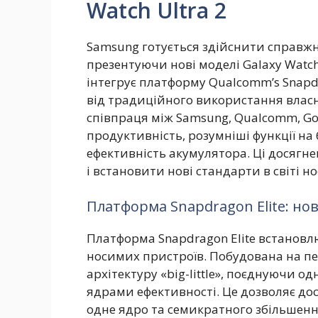
Watch Ultra 2
Samsung готується здійснити справжн
презентуючи нові моделі Galaxy Watch 
інтегрує платформу Qualcomm’s Snapdr
від традиційного використання власн
співпраця між Samsung, Qualcomm, Goo
продуктивність, розумніші функції на 
ефективність акумулятора. Ці досягн
і встановити нові стандарти в світі н
Платформа Snapdragon Elite: но
Платформа Snapdragon Elite встановл
носимих пристроїв. Побудована на пе
архітектуру «big-little», поєднуючи 
ядрами ефективності. Це дозволяє дос
одне ядро та семикратного збільшенн