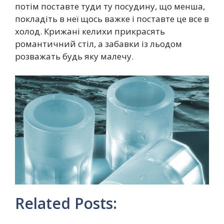
потім поставте туди ту посудину, що менша,
покладіть в неї щось важке і поставте це все в
холод. Крижані келихи прикрасять
романтичний стіл, а забавки із льодом
розважать будь яку малечу.
Related Posts: