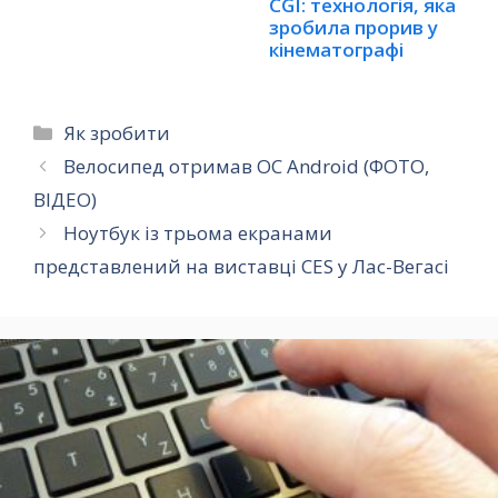
CGI: технологія, яка
зробила прорив у
кінематографі
Категорії
Як зробити
Велосипед отримав ОС Android (ФОТО,
ВІДЕО)
Ноутбук із трьома екранами
представлений на виставці CES у Лас-Вегасі