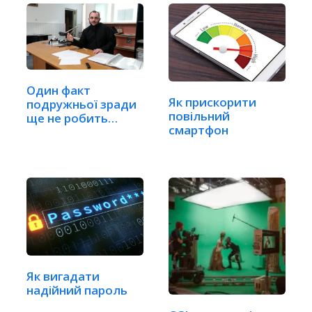
Один факт
Як прискорити
подружньої зради
повільний
ще не робить
смартфон
шлюб недійсним
Як вигадати
надійний пароль