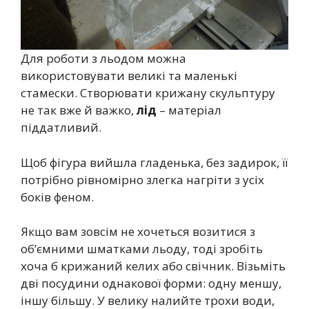
Для роботи з льодом можна
використовувати великі та маленькі
стамески. Створювати крижану скульптуру
не так вже й важко,
лід
– матеріал
піддатливий.
Щоб фігура вийшла гладенька, без задирок, її
потрібно рівномірно злегка нагріти з усіх
боків феном.
Якщо вам зовсім не хочеться возитися з
об’ємними шматками льоду, тоді зробіть
хоча б крижаний келих або свічник. Візьміть
дві посудини однакової форми: одну меншу,
іншу більшу. У велику налийте трохи води,