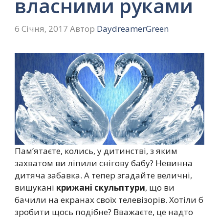
власними руками
6 Січня, 2017
Автор
DaydreamerGreen
Пам’ятаєте, колись, у дитинстві, з яким
захватом ви ліпили снігову бабу? Невинна
дитяча забавка. А тепер згадайте величні,
вишукані
крижані скульптури
, що ви
бачили на екранах своїх телевізорів. Хотіли б
зробити щось подібне? Вважаєте, це надто