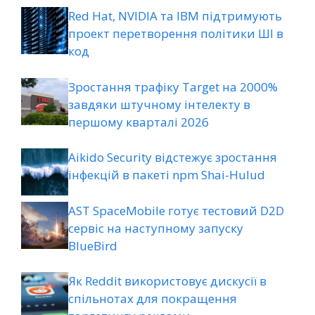
Red Hat, NVIDIA та IBM підтримують
проект перетворення політики ШІ в
код
Зростання трафіку Target на 2000%
завдяки штучному інтелекту в
першому кварталі 2026
Aikido Security відстежує зростання
інфекцій в пакеті npm Shai-Hulud
AST SpaceMobile готує тестовий D2D
сервіс на наступному запуску
BlueBird
Як Reddit використовує дискусії в
спільнотах для покращення