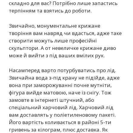
складно для вас? Потрібно лише запастись
терпінням та взятись до роботи.
Звичайно, монументальне крижане
творіння вам навряд чи вдасться, адже таке
створити можуть лише професійні
скульптори. А от невеличке крижане диво
може й вийти з під ваших вмілих рук.
Насамперед варто потурбуватись про лід.
Звичайна вода з-під крану не підійде, адже
вона при заморожуванні почне мутніти,
фігура вийде матовою, наче із снігу. Тож
замовте в інтернеті штучний, або
спеціальний харчовий лід. Харчовий лід
вам доставлять у поліетиленовому пакеті.
Його вартість коливається в районі 5-ти
гривень за кілограм, плюс доставка. Як