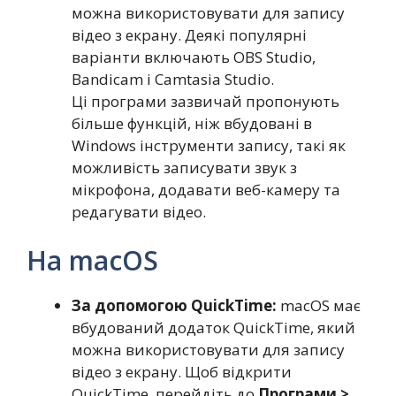
можна використовувати для запису
відео з екрану. Деякі популярні
варіанти включають OBS Studio,
Bandicam і Camtasia Studio.
Ці програми зазвичай пропонують
більше функцій, ніж вбудовані в
Windows інструменти запису, такі як
можливість записувати звук з
мікрофона, додавати веб-камеру та
редагувати відео.
На macOS
За допомогою QuickTime:
macOS має
вбудований додаток QuickTime, який
можна використовувати для запису
відео з екрану. Щоб відкрити
QuickTime, перейдіть до
Програми >