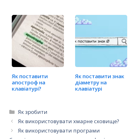
Як поставити
Як поставити знак
апостроф на
діаметру на
клавіатурі?
клавіатурі
Категорії
Як зробити
Як використовувати хмарне сховище?
Як використовувати програми