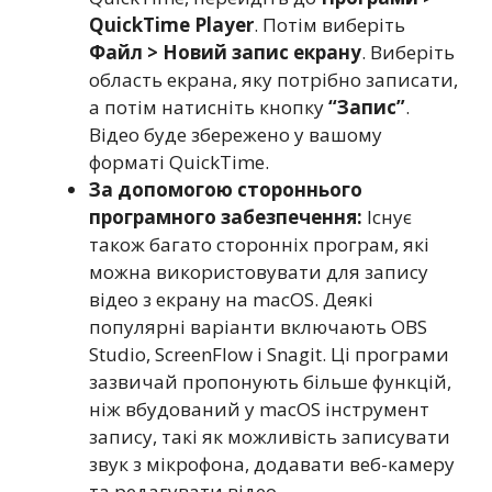
QuickTime Player
. Потім виберіть
Файл > Новий запис екрану
. Виберіть
область екрана, яку потрібно записати,
а потім натисніть кнопку
“Запис”
.
Відео буде збережено у вашому
форматі QuickTime.
За допомогою стороннього
програмного забезпечення:
Існує
також багато сторонніх програм, які
можна використовувати для запису
відео з екрану на macOS. Деякі
популярні варіанти включають OBS
Studio, ScreenFlow і Snagit. Ці програми
зазвичай пропонують більше функцій,
ніж вбудований у macOS інструмент
запису, такі як можливість записувати
звук з мікрофона, додавати веб-камеру
та редагувати відео.