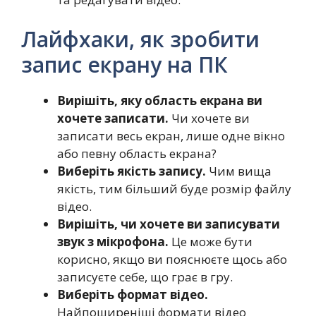
Лайфхаки, як зробити
запис екрану на ПК
Вирішіть, яку область екрана ви
хочете записати.
Чи хочете ви
записати весь екран, лише одне вікно
або певну область екрана?
Виберіть якість запису.
Чим вища
якість, тим більший буде розмір файлу
відео.
Вирішіть, чи хочете ви записувати
звук з мікрофона.
Це може бути
корисно, якщо ви пояснюєте щось або
записуєте себе, що грає в гру.
Виберіть формат відео.
Найпоширеніші формати відео