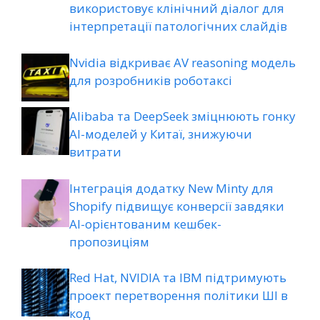
використовує клінічний діалог для
інтерпретації патологічних слайдів
Nvidia відкриває AV reasoning модель
для розробників роботаксі
Alibaba та DeepSeek зміцнюють гонку
AI-моделей у Китаї, знижуючи
витрати
Інтеграція додатку New Minty для
Shopify підвищує конверсії завдяки
AI-орієнтованим кешбек-
пропозиціям
Red Hat, NVIDIA та IBM підтримують
проект перетворення політики ШІ в
код