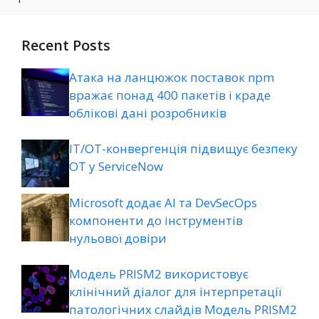
Recent Posts
Атака на ланцюжок поставок npm
вражає понад 400 пакетів і краде
облікові дані розробників
ІТ/ОТ-конвергенція підвищує безпеку
ОТ у ServiceNow
Microsoft додає AI та DevSecOps
компоненти до інструментів
нульової довіри
Модель PRISM2 використовує
клінічний діалог для інтерпретації
патологічних слайдів Модель PRISM2