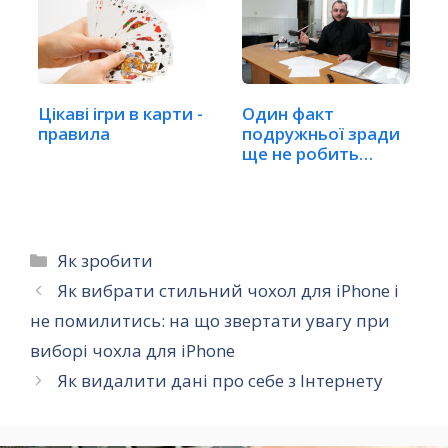
Цікаві ігри в карти -
Один факт
правила
подружньої зради
ще не робить
шлюб недійсним
Категорії
Як зробити
Як вибрати стильний чохол для iPhone і
не помилитись: на що звертати увагу при
виборі чохла для iPhone
Як видалити дані про себе з Інтернету