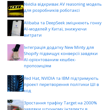
Nvidia відкриває AV reasoning модель
для розробників роботаксі
Alibaba та DeepSeek зміцнюють гонку
AI-моделей у Китаї, знижуючи
витрати
Інтеграція додатку New Minty для
Shopify підвищує конверсії завдяки
AI-орієнтованим кешбек-
пропозиціям
Red Hat, NVIDIA та IBM підтримують
проект перетворення політики ШІ в
код
Зростання трафіку Target на 2000%
завдяки штучному інтелекту в