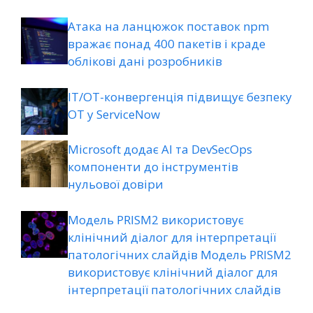
Атака на ланцюжок поставок npm
вражає понад 400 пакетів і краде
облікові дані розробників
ІТ/ОТ-конвергенція підвищує безпеку
ОТ у ServiceNow
Microsoft додає AI та DevSecOps
компоненти до інструментів
нульової довіри
Модель PRISM2 використовує
клінічний діалог для інтерпретації
патологічних слайдів Модель PRISM2
використовує клінічний діалог для
інтерпретації патологічних слайдів