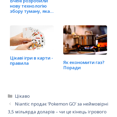
Вчені розробили
нову технологію
збору туману, яка…
Цікаві ігри в карти -
Як економити газ?
правила
Поради
Категорії
Цікаво
Niantic продає ‘Pokemon GO’ за неймовірні
3,5 мільярда доларів – чи це кінець ігрового