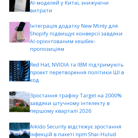
AI-моделей у Китаї, знижуючи
витрати
Інтеграція додатку New Minty для
Shopify підвищує конверсії завдяки
AI-орієнтованим кешбек-
пропозиціям
Red Hat, NVIDIA та IBM підтримують
проект перетворення політики ШІ в
код
Зростання трафіку Target на 2000%
завдяки штучному інтелекту в
першому кварталі 2026
Aikido Security відстежує зростання
інфекцій в пакеті npm Shai-Hulud