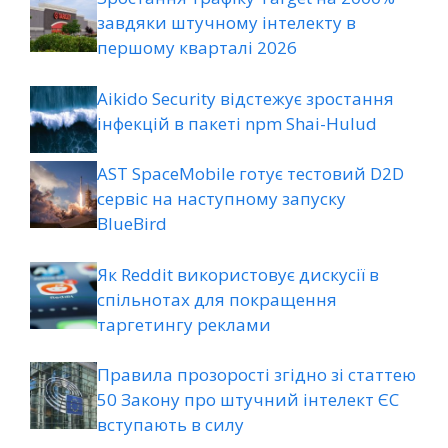
завдяки штучному інтелекту в
першому кварталі 2026
Aikido Security відстежує зростання
інфекцій в пакеті npm Shai-Hulud
AST SpaceMobile готує тестовий D2D
сервіс на наступному запуску
BlueBird
Як Reddit використовує дискусії в
спільнотах для покращення
таргетингу реклами
Правила прозорості згідно зі статтею
50 Закону про штучний інтелект ЄС
вступають в силу