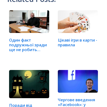
Один факт
Цікаві ігри в карти -
подружньої зради
правила
ще не робить
шлюб недійсним
Чергове введення
«Facebook»: у
Поради від