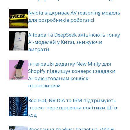
Nvidia відкриває AV reasoning модель
для розробників роботаксі
Alibaba та DeepSeek зміцнюють гонку
AI-моделей у Китаї, знижуючи
витрати
Інтеграція додатку New Minty для
Shopify підвищує конверсії завдяки
AI-орієнтованим кешбек-
пропозиціям
Red Hat, NVIDIA та IBM підтримують
проект перетворення політики ШІ в
код
Зростання трафіку Target на 2000%