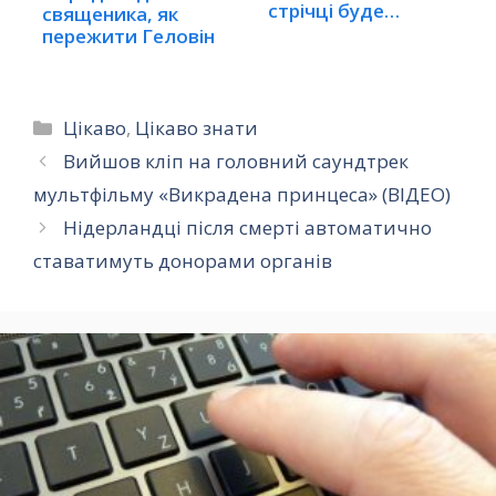
стрічці буде
священика, як
більше…
пережити Геловін
Категорії
Цікаво
,
Цікаво знати
Вийшов кліп на головний саундтрек
мультфільму «Викрадена принцеса» (ВІДЕО)
Нідерландці після смерті автоматично
ставатимуть донорами органів