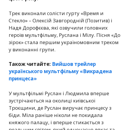
Трек виконали солісти гурту «Время и
Стекло» – Олексій Завгородній (Позитив) і
Надя Дорофєєва, які озвучили головних
героїв мультфільму, Руслана і Мілу. Пісня «До
зірок» стала першим україномовним треком
у виконанні групи.
Також читайте:
Вийшов трейлер
українського мультфільму «Викрадена
принцеса»
У мультфільмі Руслан і Людмила вперше
зустрічаються на околиці київської
Троєщини, де Руслан виручає принцесу з
біди. Міла раніше ніколи не покидала
княжого палацу, і вперше стикається з
реальним світом, який одночасно лякає та