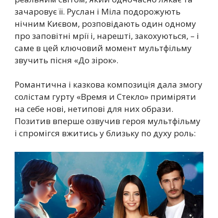
зачаровує її. Руслан і Міла подорожують
нічним Києвом, розповідають один одному
про заповітні мрії і, нарешті, закохуються, – і
саме в цей ключовий момент мультфільму
звучить пісня «До зірок».
Романтична і казкова композиція дала змогу
солістам гурту «Время и Стекло» приміряти
на себе нові, нетипові для них образи.
Позитив вперше озвучив героя мультфільму
і спромігся вжитись у близьку по духу роль: