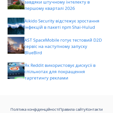
завдяки штучному інтелекту в
першому кварталі 2026
Aikido Security відстежує зростання
інфекцій в пакеті npm Shai-Hulud
AST SpaceMobile готує тестовий D2D
сервіс на наступному запуску
BlueBird
Як Reddit використовує дискусії в
спільнотах для покращення
таргетингу реклами
Політика конфіденційності
Правила сайту
Контакти