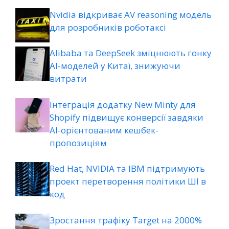
Nvidia відкриває AV reasoning модель
для розробників роботаксі
Alibaba та DeepSeek зміцнюють гонку
AI-моделей у Китаї, знижуючи
витрати
Інтеграція додатку New Minty для
Shopify підвищує конверсії завдяки
AI-орієнтованим кешбек-
пропозиціям
Red Hat, NVIDIA та IBM підтримують
проект перетворення політики ШІ в
код
Зростання трафіку Target на 2000%