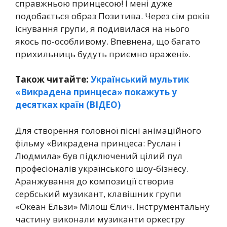
справжньою принцесою! І мені дуже
подобається образ Позитива. Через сім років
існування групи, я подивилася на нього
якось по-особливому. Впевнена, що багато
прихильниць будуть приємно вражені».
Також читайте:
Український мультик
«Викрадена принцеса» покажуть у
десятках країн (ВІДЕО)
Для створення головної пісні анімаційного
фільму «Викрадена принцеса: Руслан і
Людмила» був підключений цілий пул
професіоналів українського шоу-бізнесу.
Аранжування до композиції створив
сербський музикант, клавішник групи
«Океан Ельзи» Мілош Єлич. Інструментальну
частину виконали музиканти оркестру