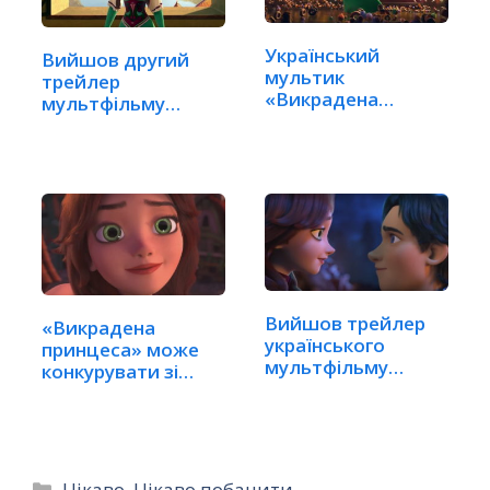
Український
Вийшов другий
мультик
трейлер
«Викрадена
мультфільму
принцеса»
«Викрадена…
покажуть у…
Вийшов трейлер
«Викрадена
українського
принцеса» може
мультфільму
конкурувати зі
«Викрадена
стрічками…
принцеса»
Категорії
Цікаво
,
Цікаво побачити