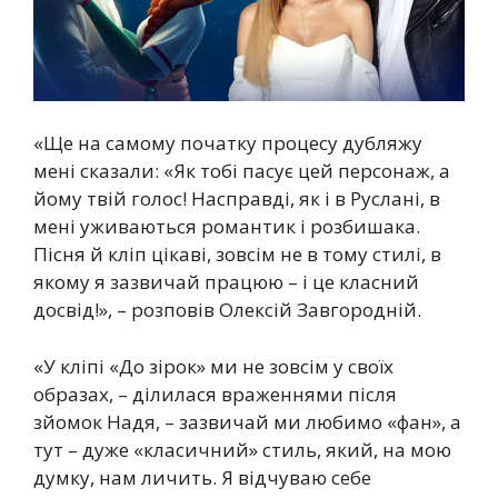
«Ще на самому початку процесу дубляжу
мені сказали: «Як тобі пасує цей персонаж, а
йому твій голос! Насправді, як і в Руслані, в
мені уживаються романтик і розбишака.
Пісня й кліп цікаві, зовсім не в тому стилі, в
якому я зазвичай працюю – і це класний
досвід!», – розповів Олексій Завгородній.
«У кліпі «До зірок» ми не зовсім у своїх
образах, – ділилася враженнями після
зйомок Надя, – зазвичай ми любимо «фан», а
тут – дуже «класичний» стиль, який, на мою
думку, нам личить. Я відчуваю себе