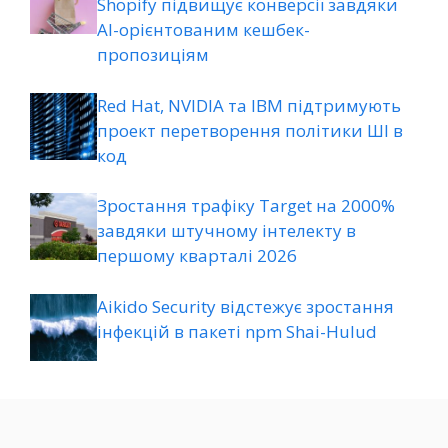
Shopify підвищує конверсії завдяки
AI-орієнтованим кешбек-
пропозиціям
Red Hat, NVIDIA та IBM підтримують
проект перетворення політики ШІ в
код
Зростання трафіку Target на 2000%
завдяки штучному інтелекту в
першому кварталі 2026
Aikido Security відстежує зростання
інфекцій в пакеті npm Shai-Hulud