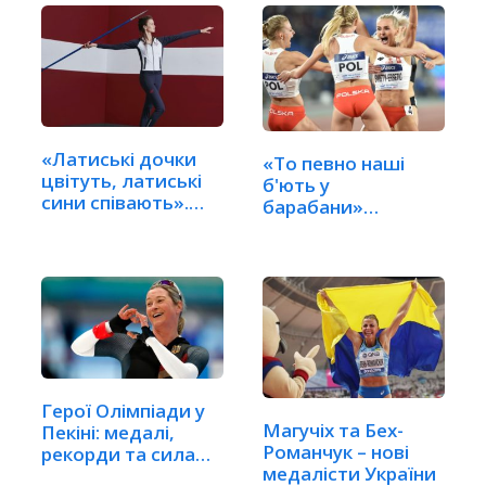
«Латиські дочки
«То певно наші
цвітуть, латиські
б'ють у
сини співають».…
барабани»…
Герої Олімпіади у
Магучіх та Бех-
Пекіні: медалі,
Романчук – нові
рекорди та сила
медалісти України
духу