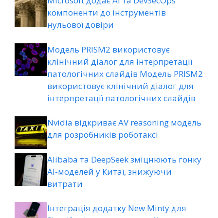
Microsoft додає AI та DevSecOps
компоненти до інструментів
нульової довіри
Модель PRISM2 використовує
клінічний діалог для інтерпретації
патологічних слайдів Модель PRISM2
використовує клінічний діалог для
інтерпретації патологічних слайдів
Nvidia відкриває AV reasoning модель
для розробників роботаксі
Alibaba та DeepSeek зміцнюють гонку
AI-моделей у Китаї, знижуючи
витрати
Інтеграція додатку New Minty для