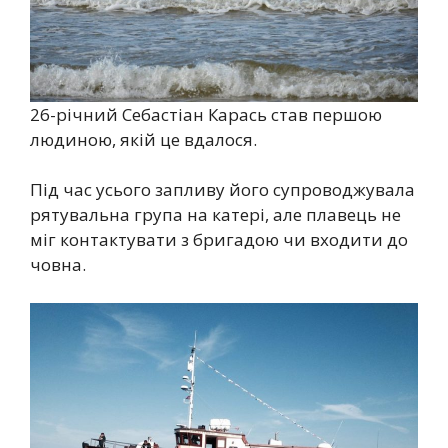
26-річний Себастіан Карась став першою
людиною, якій це вдалося.
Під час усього запливу його супроводжувала
рятувальна група на катері, але плавець не
міг контактувати з бригадою чи входити до
човна.