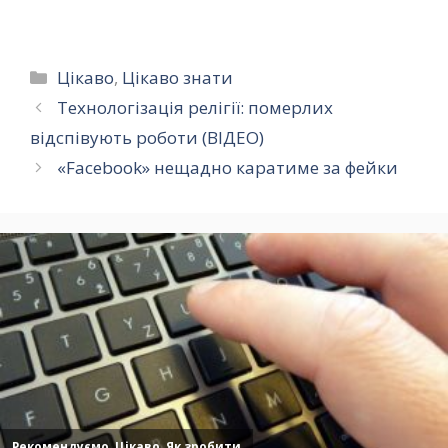
Категорії
Цікаво
,
Цікаво знати
Технологізація релігії: померлих
відспівують роботи (ВІДЕО)
«Facebook» нещадно каратиме за фейки