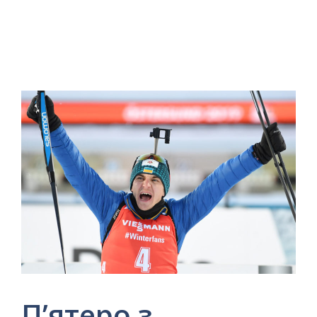
П’ятеро з