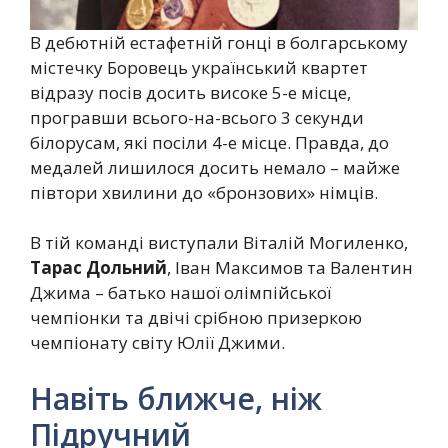
В дебютній естафетній гонці в болгарському
містечку Боровець український квартет
відразу посів досить високе 5-е місце,
програвши всього-на-всього 3 секунди
білорусам, які посіли 4-е місце. Правда, до
медалей лишилося досить немало – майже
півтори хвилини до «бронзових» німців.
В тій команді виступали Віталій Могиленко,
Тарас Дольний
, Іван Максимов та Валентин
Джима – батько нашої олімпійської
чемпіонки та двічі срібною призеркою
чемпіонату світу Юлії Джими.
Навіть ближче, ніж
Підручний