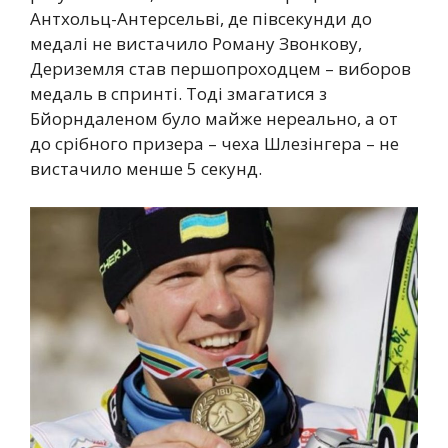
Антхольц-Антерсельві, де півсекунди до
медалі не вистачило Роману Звонкову,
Дериземля став першопроходцем – виборов
медаль в спринті. Тоді змагатися з
Бйорндаленом було майже нереально, а от
до срібного призера – чеха Шлезінгера – не
вистачило менше 5 секунд.