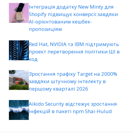
Інтеграція додатку New Minty для
Shopify підвищує конверсії завдяки
AI-орієнтованим кешбек-
пропозиціям
Red Hat, NVIDIA та IBM підтримують
проект перетворення політики ШІ в
код
Зростання трафіку Target на 2000%
завдяки штучному інтелекту в
першому кварталі 2026
Aikido Security відстежує зростання
інфекцій в пакеті npm Shai-Hulud