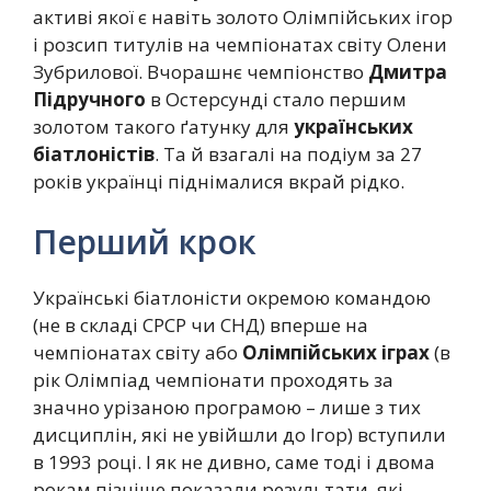
активі якої є навіть золото Олімпійських ігор
і розсип титулів на чемпіонатах світу Олени
Зубрилової. Вчорашнє чемпіонство
Дмитра
Підручного
в Остерсунді стало першим
золотом такого ґатунку для
українських
біатлоністів
. Та й взагалі на подіум за 27
років українці піднімалися вкрай рідко.
Перший крок
Українські біатлоністи окремою командою
(не в складі СРСР чи СНД) вперше на
чемпіонатах світу або
Олімпійських іграх
(в
рік Олімпіад чемпіонати проходять за
значно урізаною програмою – лише з тих
дисциплін, які не увійшли до Ігор) вступили
в 1993 році. І як не дивно, саме тоді і двома
рокам пізніше показали результати, які