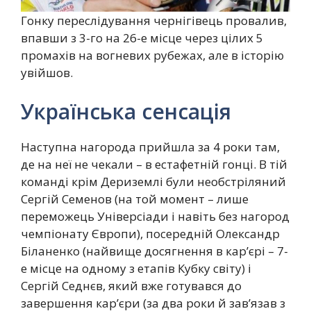
Гонку переслідування чернігівець провалив,
впавши з 3-го на 26-е місце через цілих 5
промахів на вогневих рубежах, але в історію
увійшов.
Українська сенсація
Наступна нагорода прийшла за 4 роки там,
де на неї не чекали – в естафетній гонці. В тій
команді крім Дериземлі були необстріляний
Сергій Семенов (на той момент – лише
переможець Універсіади і навіть без нагород
чемпіонату Європи), посередній Олександр
Біланенко (найвище досягнення в кар’єрі – 7-
е місце на одному з етапів Кубку світу) і
Сергій Седнєв, який вже готувався до
завершення кар’єри (за два роки й зав’язав з