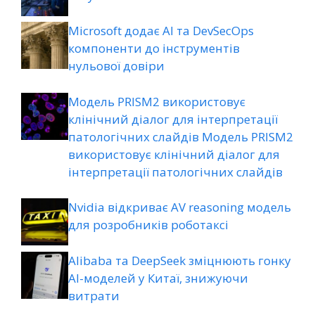
Microsoft додає AI та DevSecOps
компоненти до інструментів
нульової довіри
Модель PRISM2 використовує
клінічний діалог для інтерпретації
патологічних слайдів Модель PRISM2
використовує клінічний діалог для
інтерпретації патологічних слайдів
Nvidia відкриває AV reasoning модель
для розробників роботаксі
Alibaba та DeepSeek зміцнюють гонку
AI-моделей у Китаї, знижуючи
витрати