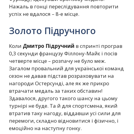
Нажаль в гонці переслідування повторити
успіх не вдалося – 8-е місце.
Золото Підручного
Коли
Дмитро Підручний
в спринті програв
0,3 секунди французу Філлону-Майє і посів
четверте місце – розпачу не було меж.
Загалом провальний для української команд
сезон не давав підстав розраховувати на
нагороди Остерсунді, але як же прикро
втрачати медаль за таких обставин!
Здавалося, другого такого шансу на цьому
турнірі не буде. Та й для спортсмена, який
втратив таку нагоду, віддавши усі сили для
перемоги, складно відновитися і фізично, і
емоційно на наступну гонку.