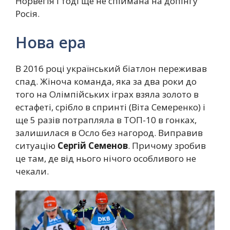
Норвегія і тоді ще не спіймана на допінгу
Росія.
Нова ера
В 2016 році український біатлон переживав
спад. Жіноча команда, яка за два роки до
того на Олімпійських іграх взяла золото в
естафеті, срібло в спринті (Віта Семеренко) і
ще 5 разів потрапляла в ТОП-10 в гонках,
залишилася в Осло без нагород. Виправив
ситуацію
Сергій Семенов
. Причому зробив
це там, де від нього нічого особливого не
чекали.