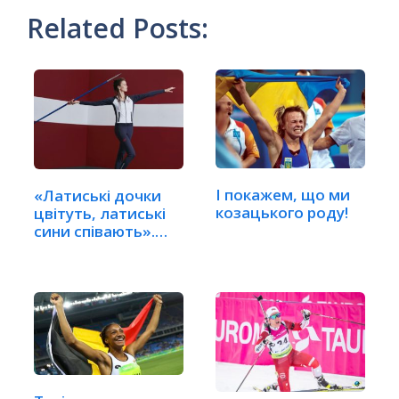
Related Posts:
I покажем, що ми
«Латиські дочки
козацького роду!
цвітуть, латиські
сини співають».…