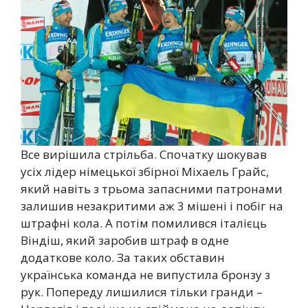
Все вирішила стрільба. Спочатку шокував
усіх лідер німецької збірної Міхаель Грайс,
який навіть з трьома запасними патронами
залишив незакритими аж 3 мішені і побіг на
штрафні кола. А потім помилився італієць
Віндіш, який заробив штраф в одне
додаткове коло. За таких обставин
українська команда не випустила бронзу з
рук. Попереду лишилися тільки гранди –