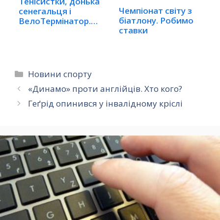
Тенісистки, донька
Чемпіонат світу з
сенегальця і
біатлону. Робимо
ВелоТермінатор.…
ставки
Категорії
Новини спорту
«Динамо» проти англійців. Хто кого?
Геґрід опинився у інвалідному кріслі