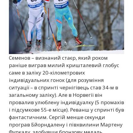
Семенов – визнаний стаєр, який роком
раніше виграв милий кришталевий глобус
саме в заліку 20-кілометрових
індивідуальних гонок (для розуміння
ситуації – в спринті чернігівець став 34-м в
загальному заліку). Але в Норвегії він
провалив улюблену індивідуалку (5 промахів
і підсумкове 55-е місце). Реванш у спринті був
фантастичним. Сергій менше секунди
програв Бйорндалену і півхвилини Мартену
Фуркаду, здобувши бронзову медаль.