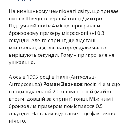
На нинішньому чемпіонаті світу, що триває
нині в Швеції, в першій гонці Дмитро
Підручний посів 4 місце, програвши
бронзовому призеру мікроскопічні 0,3
секунди. Але то спринт, де відстані
мінімальні, а долю нагород дуже часто
вирішують секунди. Тому – прикро, але не
унікально.
А ось в 1995 році в Італії (Антхольц-
Антерсельва)
Роман Звонков
посів 4-е місце
в індивідуальній 20-кілометровій (майже
втричі довшій за спринт) гонці. Між ним і
бронзовим призером помістилося 0,5
секунди. На таких відстанях – це фактично
нічого.