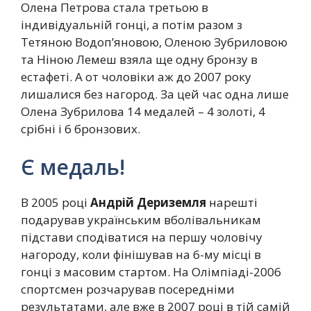
Олена Петрова стала третьою в
індивідуальній гонці, а потім разом з
Тетяною Водоп’яновою, Оленою Зубриловою
та Ніною Лемеш взяла ще одну бронзу в
естафеті. А от чоловіки аж до 2007 року
лишалися без нагород. За цей час одна лише
Олена Зубрилова 14 медалей – 4 золоті, 4
срібні і 6 бронзових.
Є медаль!
В 2005 році
Андрій Дериземля
нарешті
подарував українським вболівальникам
підстави сподіватися на першу чоловічу
нагороду, коли фінішував на 6-му місці в
гонці з масовим стартом. На Олімпіаді-2006
спортсмен розчарував посередніми
результатами, але вже в 2007 році в тій самій