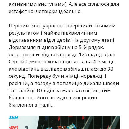
активними виступами). Але все склалося для
естафетної четвірки ідеально.
Перший етап українці завершили з сьомим
результатом і майже півхвилинним
відставанням від лідерів. На другому етапі
Дериземля підняв збірну на 5-й рядок,
скоротивши відставання до 12 секунд. Далі
Сергій Семенов хоча і піднявся на 4-е місце,
але відстань від лідерів збільшилася до 38
секунд. Попереду були німці, норвежці і
росіяни, а позаду в потилицю дихали шведи
та італійці. В Седнєва мало хто вірив, тим
більше, що його швидко випередив
біатлоніст з Італії…