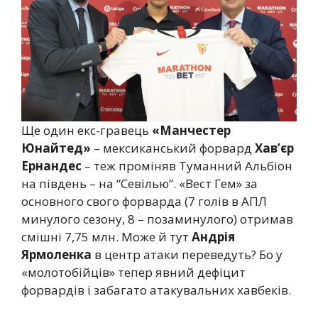
Ще один екс-гравець
«Манчестер
Юнайтед»
– мексиканський форвард
Хав’єр
Ернандес
– теж проміняв Туманний Альбіон
на південь – на “Севілью”. «Вест Гем» за
основного свого форварда (7 голів в АПЛ
минулого сезону, 8 – позаминулого) отримав
смішні 7,75 млн. Може й тут
Андрія
Ярмоленка
в центр атаки переведуть? Бо у
«молотобійців» тепер явний дефіцит
форвардів і забагато атакувальних хавбеків.