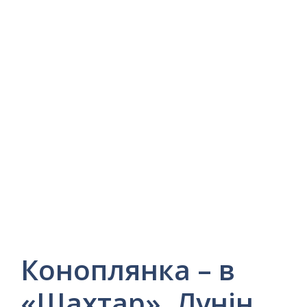
Коноплянка – в
«Шахтар». Лунін