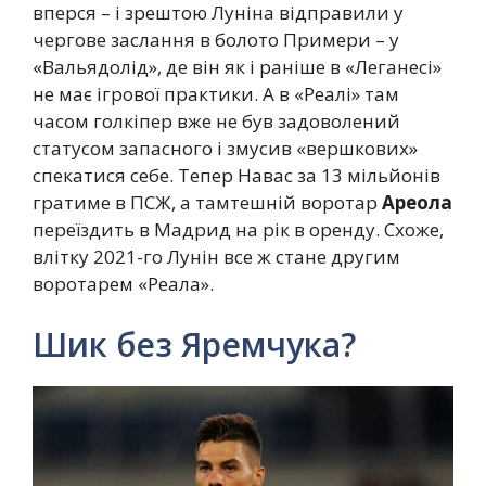
вперся – і зрештою Луніна відправили у
чергове заслання в болото Примери – у
«Вальядолід», де він як і раніше в «Леганесі»
не має ігрової практики. А в «Реалі» там
часом голкіпер вже не був задоволений
статусом запасного і змусив «вершкових»
спекатися себе. Тепер Навас за 13 мільйонів
гратиме в ПСЖ, а тамтешній воротар
Ареола
переїздить в Мадрид на рік в оренду. Схоже,
влітку 2021-го Лунін все ж стане другим
воротарем «Реала».
Шик без Яремчука?