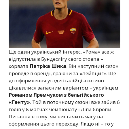
Ще один український інтерес. «Рома» все ж
відпустила в Бундеслігу свого стовпа –
хорвата
Патріка Шика
. Він наступний сезон
проведе в оренді, граючи за «Лейпциг». Ще
до оформлення угоди італійці аквтино
цікавилися запасним варіантом – українцем
Романом Яремчуком з бельгійського
«Генту»
. Той в поточному сезоні вже забив 6
голів у 8 матчах чемпіонату і Ліги Європи.
Питання в тому, чи вистачить часу на
оформлення цього переходу. Якщо ні – то у