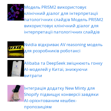
Модель PRISM2 використовує
клінічний діалог для інтерпретації
патологічних слайдів Модель PRISM2
використовує клінічний діалог для
інтерпретації патологічних слайдів
Nvidia відкриває AV reasoning модель
для розробників роботаксі
Alibaba та DeepSeek зміцнюють гонку
AI-моделей у Китаї, знижуючи
витрати
Інтеграція додатку New Minty для
Shopify підвищує конверсії завдяки
AI-орієнтованим кешбек-
пропозиціям