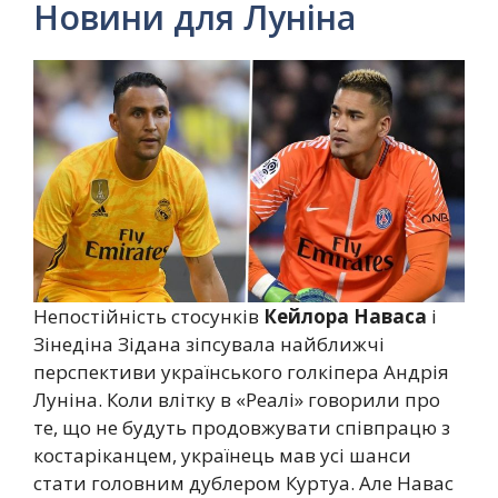
Новини для Луніна
Непостійність стосунків
Кейлора Наваса
і
Зінедіна Зідана зіпсувала найближчі
перспективи українського голкіпера Андрія
Луніна. Коли влітку в «Реалі» говорили про
те, що не будуть продовжувати співпрацю з
костаріканцем, українець мав усі шанси
стати головним дублером Куртуа. Але Навас