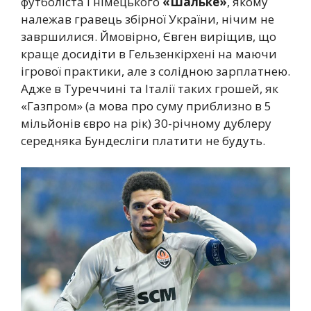
футболіста і німецького
«Шальке»
, якому
належав гравець збірної України, нічим не
завршилися. Ймовірно, Євген виріщив, що
краще досидіти в Гельзенкірхені на маючи
ігрової практики, але з солідною зарплатнею.
Адже в Туреччині та Італії таких грошей, як
«Газпром» (а мова про суму приблизно в 5
мільйонів євро на рік) 30-річному дублеру
середняка Бундесліги платити не будуть.