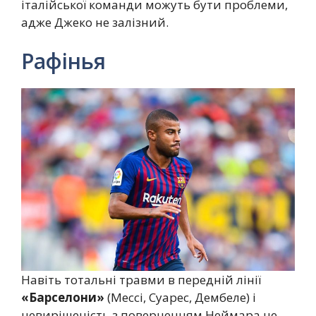
італійської команди можуть бути проблеми,
адже Джеко не залізний.
Рафінья
Навіть тотальні травми в передній лінії
«Барселони»
(Мессі, Суарес, Дембеле) і
невирішеність з поверненням Неймара не