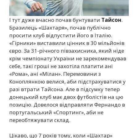
І тут дуже вчасно почав бунтувати
Тайсон
.
Бразилець «Шахтаря», почав публічно
просити клуб відпустити його в Італію.
«Гірники» виставили цінник в 30 мільйонів
євро. За 31-річного півзахисника, який ніде
крім чемпіонату України не зарекомендував
себе, такі гроші не захотіла платити ані
«Рома», ані «Мілан». Перемовини з
Коноплянкою велися, аби підстрахуватися у
разі втрати Тайсона. Але в підсумку тепер
донецький клуб має двох футболістів на цю
позицію. Довелося відправляти Фернандо в
португальський «Спортинг», аби не
переобтяжувати склад.
Цікаво, що 7 років тому, коли «Шахтар»