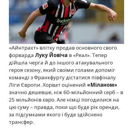
«Айнтрахт» влітку продав основного свого
форварда
Луку Йовіча
в «Реал». Тепер
дійшла черга й до іншого атакувального
героя сезону, який своїми голами допоміг
команді з Франкфурту дістатися півфіналу
Ліги Європи. Хорват оцінений
«Міланом»
значно дешевше, ніж 60-мільйонний серб – в
25 мільйонів євро. Але німці погодилися на
цю суму – правда, поки що буде рік оренди,
за підсумками якого і буде здійснено
трансфер.