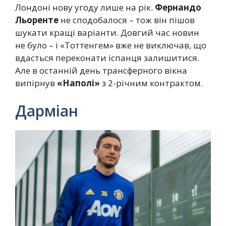
Лондоні нову угоду лише на рік.
Фернандо
Льоренте
не сподобалося – тож він пішов
шукати кращі варіанти. Довгий час новин
не було – і «Тоттенгем» вже не виключав, що
вдасться переконати іспанця залишитися.
Але в останній день трансферного вікна
випірнув
«Наполі»
з 2-річним контрактом.
Дарміан