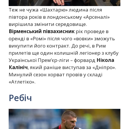
Теж не чужа «Шахтарю» людина після
півтора років в лондонському «Арсеналі»
вирішила змінити середовище.
Вірменський півзахисник
рік проведе в
оренді в «Ромі» після чого «вовки» зможуть
викупити його контракт. До речі, в Рим
прилетів ще один колишній легіонер з клубу
Української Прем’єр-ліги – форвард
Нікола
Калініч
, який раніше виступав за «Дніпро».
Минулий сезон хорват провів у складі
«Атлетіко».
Ребіч