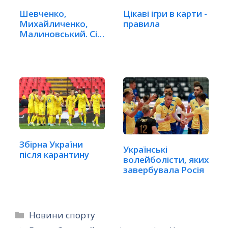
Шевченко,
Цікаві ігри в карти -
Михайличенко,
правила
Малиновський. Сім
наших в…
Збірна України
Українські
після карантину
волейболісти, яких
завербувала Росія
Категорії
Новини спорту