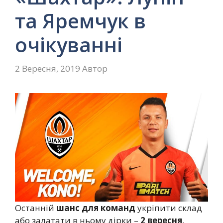
та Яремчук в
очікуванні
2 Вересня, 2019
Автор
Останній
шанс для команд
укріпити склад
або залатати в ньому дірки –
2 вересня
.