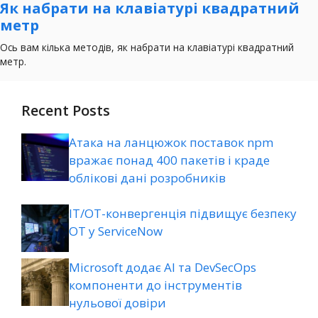
Recent Posts
Атака на ланцюжок поставок npm
вражає понад 400 пакетів і краде
облікові дані розробників
ІТ/ОТ-конвергенція підвищує безпеку
ОТ у ServiceNow
Microsoft додає AI та DevSecOps
компоненти до інструментів
нульової довіри