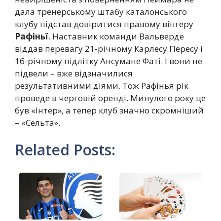
дала тренерському штабу каталонського
клубу підстав довіритися правому вінгеру
Рафіньї
. Наставник команди Вальверде
віддав перевагу 21-річному Карлесу Пересу і
16-річному підлітку Ансумане Фаті. І вони не
підвели – вже відзначилися
результативними діями. Тож Рафінья рік
проведе в черговій оренді. Минулого року це
був «Інтер», а тепер клуб значно скромніший
– «Сельта».
Related Posts: