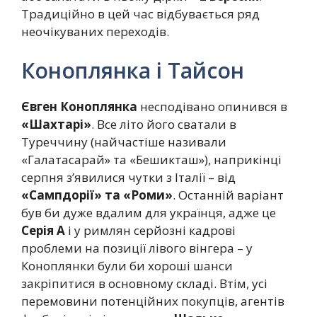
Традиційно в цей час відбувається ряд
неочікуваних переходів.
Коноплянка і Тайсон
Євген Коноплянка
несподівано опинився в
«Шахтарі»
. Все літо його сватали в
Туреччину (найчастіше називали
«Галатасарай» та «Бешикташ»), наприкінці
серпня з’явилися чутки з Італії – від
«Сампдорії» та «Роми»
. Останній варіант
був би дуже вдалим для українця, адже це
Серія А
і у римлян серйозні кадрові
проблеми на позиції лівого вінгера – у
Коноплянки були би хороші шанси
закріпитися в основному складі. Втім, усі
перемовини потенційних покупців, агентів