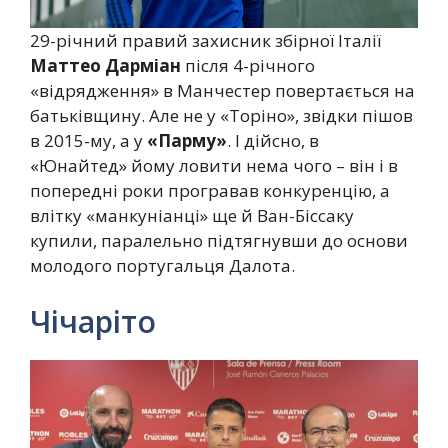
29-річний правий захисник збірної Італії
Маттео Дарміан
після 4-річного
«відрядження» в Манчестер повертається на
батьківщину. Але не у «Торіно», звідки пішов
в 2015-му, а у
«Парму»
. І дійсно, в
«Юнайтед» йому ловити нема чого – він і в
попередні роки програвав конкуренцію, а
влітку «манкуніанці» ще й Ван-Біссаку
купили, паралельно підтягнувши до основи
молодого португальця Далота.
Чічаріто