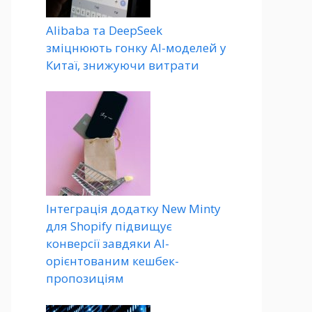
Alibaba та DeepSeek
зміцнюють гонку AI-моделей у
Китаї, знижуючи витрати
Інтеграція додатку New Minty
для Shopify підвищує
конверсії завдяки AI-
орієнтованим кешбек-
пропозиціям