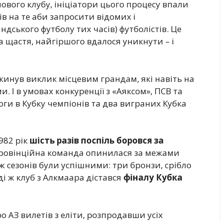
нового клубу, ініціатори цього процесу впали
в на те аби запросити відомих і
дського футболу тих часів) футболістів. Це
На щастя, найгіршого вдалося уникнути – і
 кинув виклик місцевим грандам, які навіть на
 І в умовах конкуренції з «Аяксом», ПСВ та
ги в Кубку чемпіонів та два виграних Кубка
982 рік
шість разів поспіль боровся за
 провінційна команда опинилася за межами
 ж сезонів були успішними: три бронзи, срібло
ді ж клуб з Алкмаара дістався
фіналу Кубка
ро АЗ вилетів з еліти, розпродавши усіх