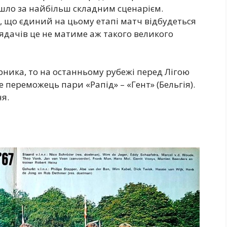
ішло за найбільш складним сценарієм.
 що єдиний на цьому етапі матч відбудеться
глядачів це не матиме аж такого великого
рника, то на останньому рубежі перед Лігою
 переможець пари «Рапід» – «Гент» (Бельгія).
я.