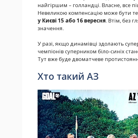
найгіршим – голландці. Власне, все п
Невеликою компенсацію може бути те,
у Києві 15 або 16 вересня
. Втім, без 
значення.
У разі, якщо динамівці здолають супе
чемпіонів суперником біло-синіх стане
Тут вже буде двоматчеве протистоянн
Хто такий АЗ