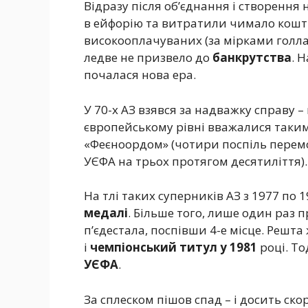
Відразу після об’єднання і створення 
в ейфорію та витратили чимало кошті
високооплачуваних (за мірками голлан
ледве не призвело до
банкрутства
. 
почалася нова ера.
У 70-х АЗ взявся за надважку справу –
європейському рівні вважалися такими.
«Феєноордом» (чотири поспіль перемо
УЄФА на трьох протягом десятиліття).
На тлі таких суперників АЗ з 1977 по 1
медалі
. Більше того, лише один раз
п’єдестала, поспівши 4-е місце. Решта
і
чемпіонський титул у 1981
році. То
УЄФА
.
За сплеском пішов спад – і досить ско