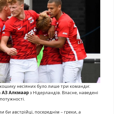
в кошику несіяних було лише три команди:
а
АЗ Алкмаар
з Нідерландів. Власне, наведені
потужності.
 би австрійці, посереднім – греки, а