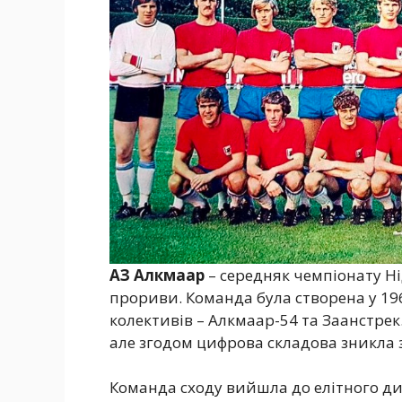
АЗ Алкмаар
– середняк чемпіонату Ні
прориви. Команда була створена у 19
колективів – Алкмаар-54 та Заанстрек.
але згодом цифрова складова зникла з
Команда сходу вийшла до елітного диві