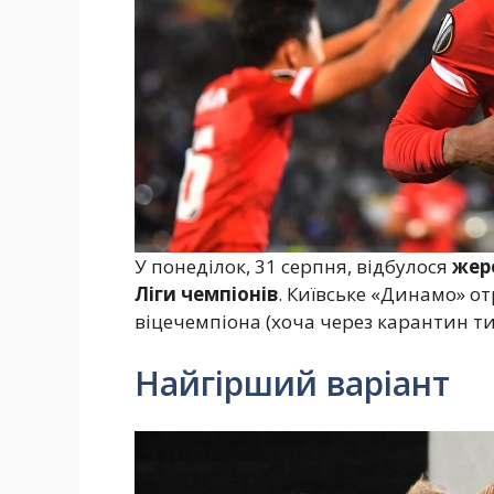
У понеділок, 31 серпня, відбулося
жер
Ліги чемпіонів
. Київське «Динамо» о
віцечемпіона (хоча через карантин т
Найгірший варіант