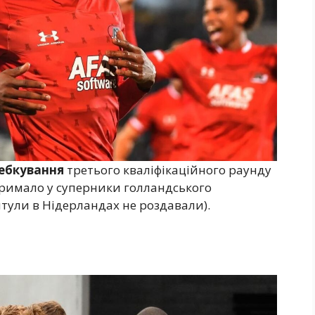
ебкування
третього кваліфікаційного раунду
тримало у суперники голландського
итули в Нідерландах не роздавали).