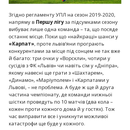
Згідно регламенту УПЛ на сезон 2019-2020,
напряму в
Першу лігу
за підсумками сезону
вибуває лише одна команда – та, що посяде
останнє місце. Поки що «найкращі» шанси у
«Карпат»
, проте львів’яни програють
конкурентами за місце під сонцем не так вже
й багато: три очки у «Ворскли», чотири у
сусідів з ФК «Львів» чи навіть сім у «Дніпра»,
якому навесні ще грати з «Шахтарем»,
«Динамо», «Маріуполем» і «Карпатами у
Львові, – не проблема. А буде ж ще й друга
частина чемпіонату, де команди нижньої
шістки проведуть по 10 матчів (два кола –
кожен проти кожного дома й у гостях). Тож
час виправити все і уникнути можливої
катастрофи ще буде у кожного.