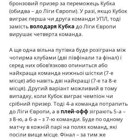
бронзовий призер за переможець Кубка
(обидва – до Ліги Європи). У разі, якщо Кубок
виграє перша чи друга команди УПЛ, тоді
замість
володаря Кубка
до Ліги Європи
вирушає четверта команда.
А ще одна вільна путівка буде розіграна між
чотирма клубами (дві півфінали та фінал) і
серед них обов’язково опиниться або
найкраща команда нижньої шістки (7-е
місце) або навіть дві найкращі (7-е та 8-е
місця). Другий варіант можливий в тому
випадку, коли Кубок виграє чемпіон чи
срібний призер. Тоді 4-а команда потрапить
до Ліги Європи, а в
плей-офф
зіграють 5-а –
з 8-ю, а 6-а – з 7-ю команди. Буде по одному
матчу в кожній парі на полях команд, які
посіли вище місце. Фінал – за тим же