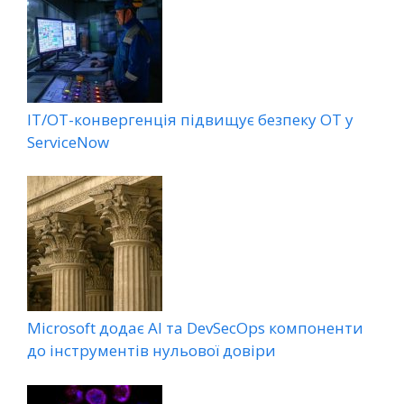
ІТ/ОТ-конвергенція підвищує безпеку ОТ у
ServiceNow
Microsoft додає AI та DevSecOps компоненти
до інструментів нульової довіри