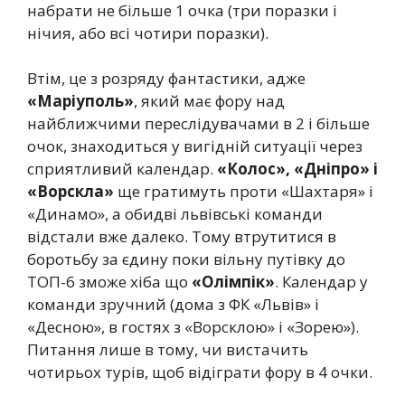
набрати не більше 1 очка (три поразки і
нічия, або всі чотири поразки).
Втім, це з розряду фантастики, адже
«Маріуполь»
, який має фору над
найближчими переслідувачами в 2 і більше
очок, знаходиться у вигідній ситуації через
сприятливий календар.
«Колос», «Дніпро» і
«Ворскла»
ще гратимуть проти «Шахтаря» і
«Динамо», а обидві львівські команди
відстали вже далеко. Тому втрутитися в
боротьбу за єдину поки вільну путівку до
ТОП-6 зможе хіба що
«Олімпік»
. Календар у
команди зручний (дома з ФК «Львів» і
«Десною», в гостях з «Ворсклою» і «Зорею»).
Питання лише в тому, чи вистачить
чотирьох турів, щоб відіграти фору в 4 очки.