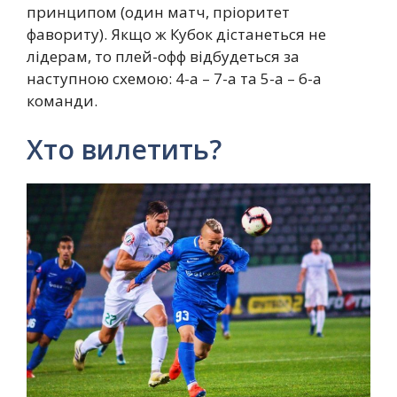
принципом (один матч, пріоритет
фавориту). Якщо ж Кубок дістанеться не
лідерам, то плей-офф відбудеться за
наступною схемою: 4-а – 7-а та 5-а – 6-а
команди.
Хто вилетить?