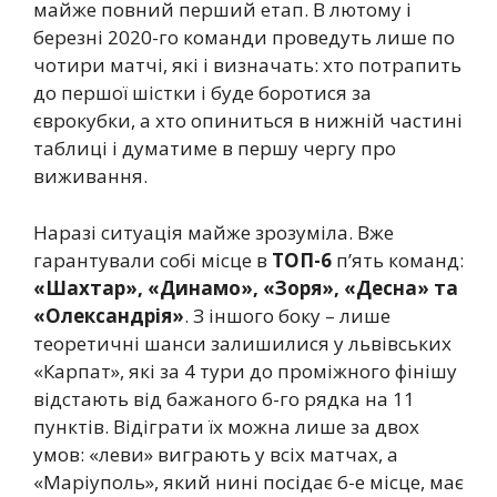
майже повний перший етап. В лютому і
березні 2020-го команди проведуть лише по
чотири матчі, які і визначать: хто потрапить
до першої шістки і буде боротися за
єврокубки, а хто опиниться в нижній частині
таблиці і думатиме в першу чергу про
виживання.
Наразі ситуація майже зрозуміла. Вже
гарантували собі місце в
ТОП-6
п’ять команд:
«Шахтар», «Динамо», «Зоря», «Десна» та
«Олександрія»
. З іншого боку – лише
теоретичні шанси залишилися у львівських
«Карпат», які за 4 тури до проміжного фінішу
відстають від бажаного 6-го рядка на 11
пунктів. Відіграти їх можна лише за двох
умов: «леви» виграють у всіх матчах, а
«Маріуполь», який нині посідає 6-е місце, має