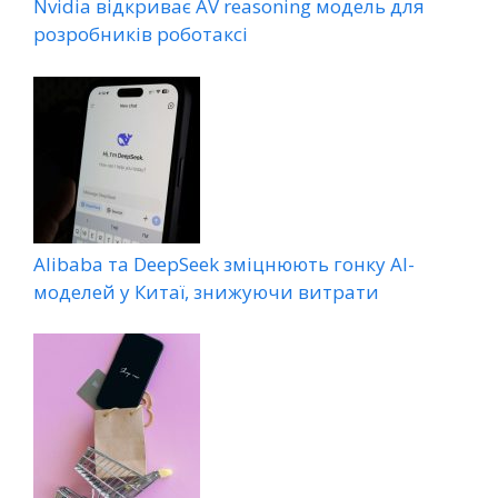
Nvidia відкриває AV reasoning модель для
розробників роботаксі
Alibaba та DeepSeek зміцнюють гонку AI-
моделей у Китаї, знижуючи витрати