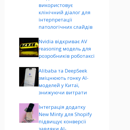
використовує
клінічний діалог для
інтерпретації
патологічних слайдів
Nvidia відкриває AV
reasoning модель для
розробників роботаксі
Alibaba та DeepSeek
зміцнюють гонку AI-
моделей у Китаї,
знижуючи витрати
Інтеграція додатку
New Minty для Shopify
підвищує конверсії
завдяки AI-