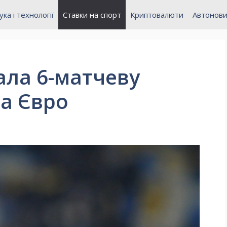
ука і технології
Ставки на спорт
Криптовалюти
Автонов
ала 6-матчеву
на Євро