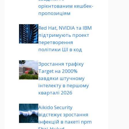
орієнтованим кешбек-
пропозиціям
Red Hat, NVIDIA та IBM
підтримують проект
перетворення
політики ШІ в код
Зростання трафіку
Target на 2000%
завдяки штучному
інтелекту в першому
кварталі 2026
Aikido Security
відстежує зростання
інфекцій в пакеті npm
Shai-Hulud