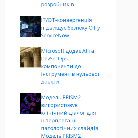
розробників
ІТ/ОТ-конвергенція
підвищує безпеку ОТ у
ServiceNow
Microsoft додає AI та
DevSecOps
компоненти до
інструментів нульової
довіри
Модель PRISM2
використовує
клінічний діалог для
інтерпретації
патологічних слайдів
Модель PRISM2