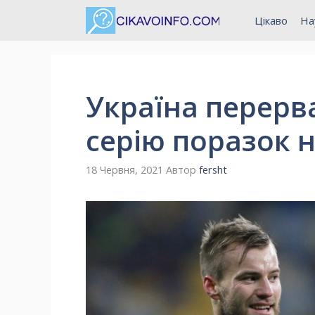
Перейти
Цікаво
На
до
вмісту
Україна перерв
серію поразок 
18 Червня, 2021
Автор
fersht