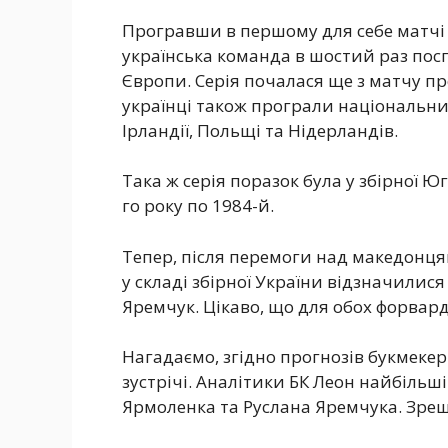
Програвши в першому для себе матчі н
українська команда в шостий раз пос
Європи. Серія почалася ще з матчу про
українці також програли національни
Ірландії, Польщі та Нідерландів.
Така ж серія поразок була у збірної Юг
го року по 1984-й.
Тепер, після перемоги над македонця
у складі збірної України відзначилис
Яремчук. Цікаво, що для обох форварді
Нагадаємо, згідно прогнозів букмекер
зустрічі. Аналітики БК Леон найбільш
Ярмоленка та Руслана Яремчука. Зре