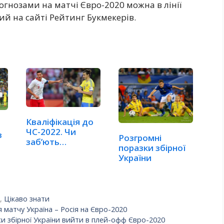
нозами на матчі Євро-2020 можна в лінії
й на сайті Рейтинг Букмекерів.
Кваліфікація до
ЧС-2022. Чи
з
Розгромні
заб’ють
поразки збірної
Ібрагімовіч і…
України
)
,
Цікаво знати
 матчу Україна – Росія на Євро-2020
и збірної України вийти в плей-офф Євро-2020