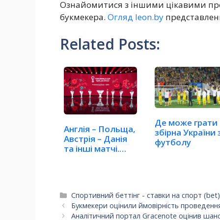
Ознайомитися з іншими цікавими прог
букмекера.
Огляд leon.by
представлени
Related Posts:
Де може грати
Англія – Польща,
збірна України 
Австрія – Данія
футболу
та інші матчі.…
Категорії
Спортивний беттінг - ставки на спорт (bet
Букмекери оцінили ймовірність проведення
Аналітичний портал Gracenote оцінив шанс