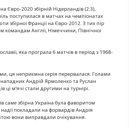
а Євро-2020 збірній Нідерландів (2:3),
піль поступилася в матчах на чемпіонатах
ти збірної Франції на Євро-2012. З тих пір
м командам Англії, Німеччини, Північної
ославії, яка програла 6 матчів в період з 1968-
ми, ця неприємна серія перервалася. Голами
я нападник Андрій Ярмоленко та Руслан
в ці м’ячі стали другими на турнірі.
ів саме збірна Україна була фаворитом
і надії покладали на форвардів Андрія
штою вони виправдали очікування.