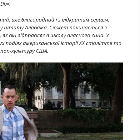
MDb».
ий, але благородний і з відкритим серцем,
боу штату Алабама. Сюжет починається з
к він відправляє в школу власного сина. У
их подіях американської історії XX століття та
 поп-культуру США.