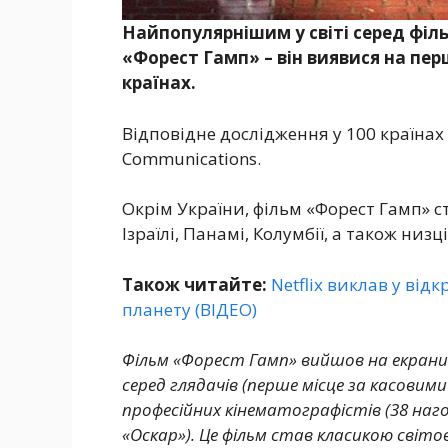
Найпопулярнішим у світі серед фільм
«Форест Гамп» – він виявися на пер
країнах.
Відповідне дослідження у 100 країнах
Communications.
Окрім України, фільм «Форест Гамп» ст
Ізраїлі, Панамі, Колумбії, а також низц
Також читайте:
Netflix виклав у ві
планету (ВІДЕО)
Фільм «Форест Гамп» вийшов на екрани
серед глядачів (перше місце за касовими
професійних кінематографістів (38 наго
«Оскар»). Це фільм став класикою світо