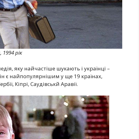
 1994 рік
едія, яку найчастіше шукають і українці –
він є найпопулярнішим у ще 19 країнах,
ербії, Кіпрі, Саудівськй Аравії.