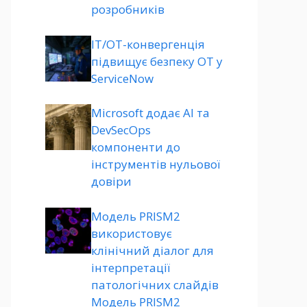
розробників
ІТ/ОТ-конвергенція
підвищує безпеку ОТ у
ServiceNow
Microsoft додає AI та
DevSecOps
компоненти до
інструментів нульової
довіри
Модель PRISM2
використовує
клінічний діалог для
інтерпретації
патологічних слайдів
Модель PRISM2