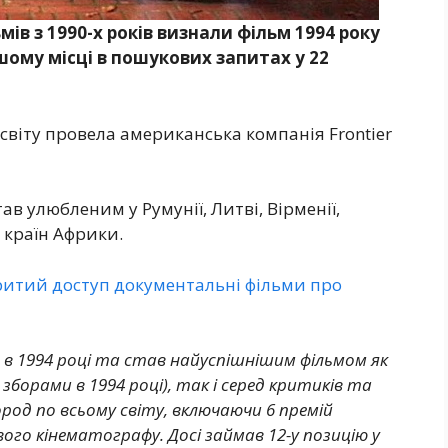
ів з 1990-х років визнали фільм 1994 року
шому місці в пошукових запитах у 22
 світу провела американська компанія Frontier
ав улюбленим у Румунії, Литві, Вірменії,
і країн Африки.
дкритий доступ документальні фільми про
 в 1994 році та став найуспішнішим фільмом як
 зборами в 1994 році), так і серед критиків та
род по всьому світу, включаючи 6 премій
вого кінематографу. Досі займав 12-у позицію у