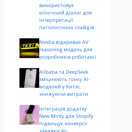
використовує
клінічний діалог для
інтерпретації
патологічних слайдів
Nvidia відкриває AV
reasoning модель для
розробників роботаксі
Alibaba та DeepSeek
зміцнюють гонку AI-
моделей у Китаї,
знижуючи витрати
Інтеграція додатку
New Minty для Shopify
підвищує конверсії
завдяки AI-