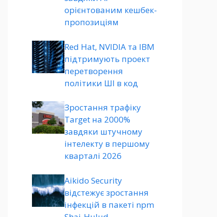
орієнтованим кешбек-
пропозиціям
Red Hat, NVIDIA та IBM
підтримують проект
перетворення
політики ШІ в код
Зростання трафіку
Target на 2000%
завдяки штучному
інтелекту в першому
кварталі 2026
Aikido Security
відстежує зростання
інфекцій в пакеті npm
Shai-Hulud