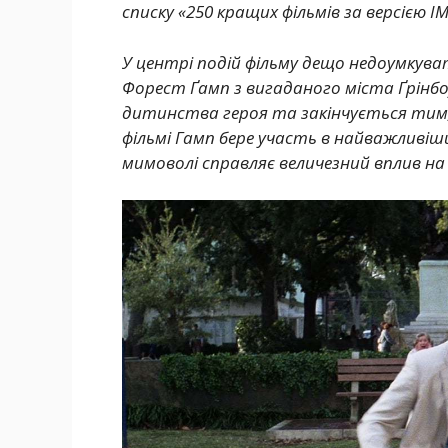
списку «250 кращих фільмів за версією I
У центрі подій фільму дещо недоумкуват
Форест Ґамп з вигаданого міста Ґрін
дитинства героя та закінчується тим, я
фільмі Гамп бере участь в найважливіш
мимоволі справляє величезний вплив на