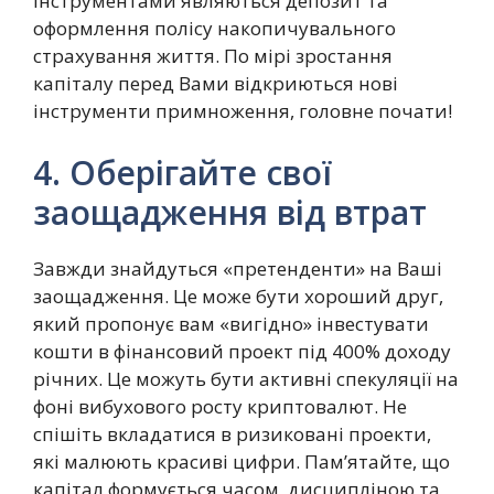
інструментами являються депозит та
оформлення полісу накопичувального
страхування життя. По мірі зростання
капіталу перед Вами відкриються нові
інструменти примноження, головне почати!
4. Оберігайте свої
заощадження від втрат
Завжди знайдуться «претенденти» на Ваші
заощадження. Це може бути хороший друг,
який пропонує вам «вигідно» інвестувати
кошти в фінансовий проект під 400% доходу
річних. Це можуть бути активні спекуляції на
фоні вибухового росту криптовалют. Не
спішіть вкладатися в ризиковані проекти,
які малюють красиві цифри. Пам’ятайте, що
капітал формується часом, дисципліною та