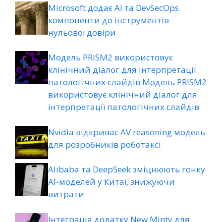
Microsoft додає AI та DevSecOps
компоненти до інструментів
нульової довіри
Модель PRISM2 використовує
клінічний діалог для інтерпретації
патологічних слайдів Модель PRISM2
використовує клінічний діалог для
інтерпретації патологічних слайдів
Nvidia відкриває AV reasoning модель
для розробників роботаксі
Alibaba та DeepSeek зміцнюють гонку
AI-моделей у Китаї, знижуючи
витрати
Інтеграція додатку New Minty для