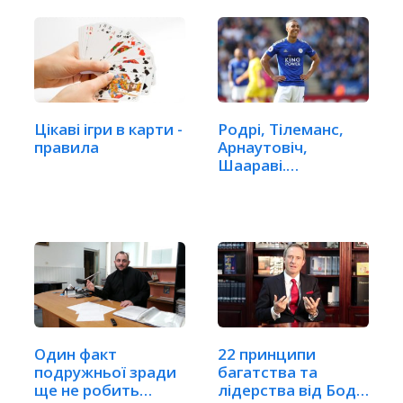
Цікаві ігри в карти -
Родрі, Тілеманс,
правила
Арнаутовіч,
Шаараві.
Найдорожчі…
Один факт
22 принципи
подружньої зради
багатства та
ще не робить
лідерства від Бодо