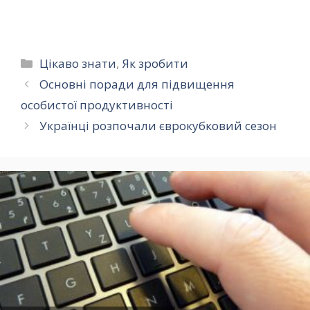
шлюб недійсним
Шефера
Категорії
Цікаво знати
,
Як зробити
Основні поради для підвищення
особистої продуктивності
Українці розпочали єврокубковий сезон