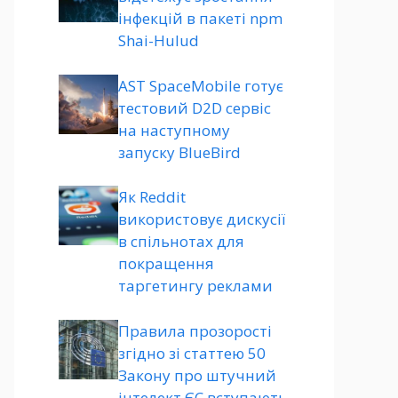
інфекцій в пакеті npm
Shai-Hulud
AST SpaceMobile готує
тестовий D2D сервіс
на наступному
запуску BlueBird
Як Reddit
використовує дискусії
в спільнотах для
покращення
таргетингу реклами
Правила прозорості
згідно зі статтею 50
Закону про штучний
інтелект ЄС вступають