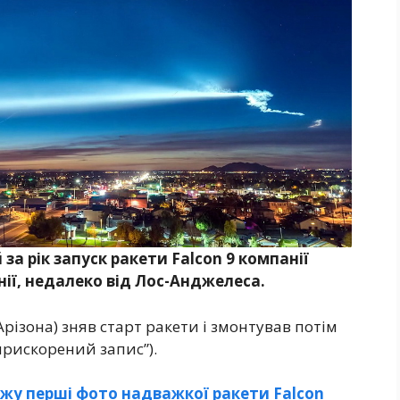
за рік запуск ракети Falcon 9 компанії
нії, недалеко від Лос-Анджелеса.
різона) зняв старт ракети і змонтував потім
прискорений запис”).
жу перші фото надважкої ракети Falcon