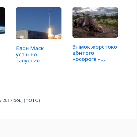
Знімок жорстоко
Елон Маск
вбитого
успішно
носорога –
запустив
найкраще фото…
супутники на
орбіту (ВІДЕО)
у 2017 році (ФОТО)