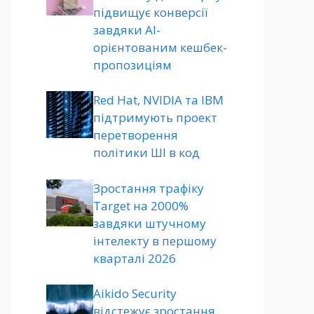
підвищує конверсії
завдяки AI-
орієнтованим кешбек-
пропозиціям
Red Hat, NVIDIA та IBM
підтримують проект
перетворення
політики ШІ в код
Зростання трафіку
Target на 2000%
завдяки штучному
інтелекту в першому
кварталі 2026
Aikido Security
відстежує зростання