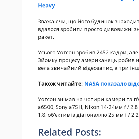
Heavy
Зважаючи, що його будинок знаходитьс
вдалося зробити просто дивовижні зні
ракет.
Усього Уотсон зробив 2452 кадри, але
Зйомку процесу американець робив на
вела звичайний відеозапис, а три інш
Також читайте:
NASA показало відео
Уотсон знімав на чотири камери та п’я
a6500, Sony a7S II, Nikon 14-24мм f / 2.
1.8, об’єктив із діагоналлю 25 мм f / 2.
Related Posts: