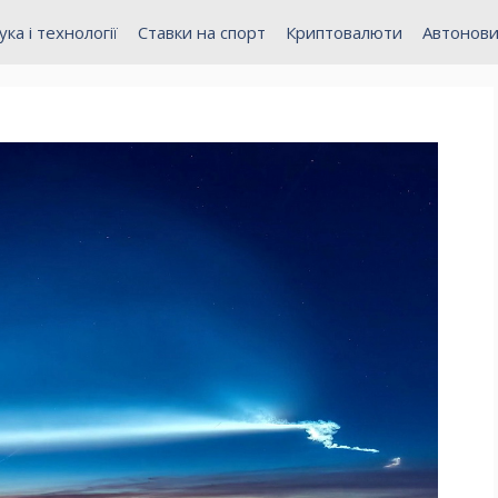
ука і технології
Ставки на спорт
Криптовалюти
Автонов