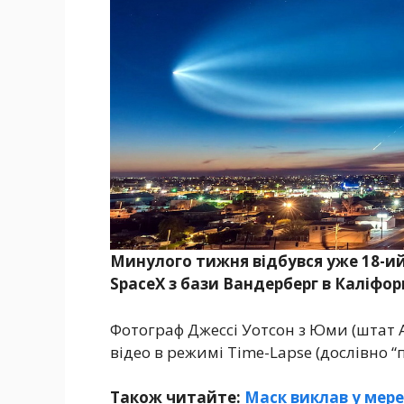
Минулого тижня відбувся уже 18-ий 
SpaceX з бази Вандерберг в Каліфор
Фотограф Джессі Уотсон з Юми (штат А
відео в режимі Time-Lapse (дослівно “
Також читайте:
Маск виклав у мере