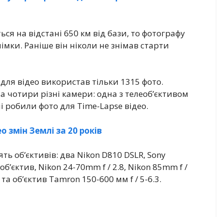
я на відстані 650 км від бази, то фотографу
мки. Раніше він ніколи не знімав старти
 для відео використав тільки 1315 фото.
 чотири різні камери: одна з телеоб’єктивом
і робили фото для Time-Lapse відео.
 змін Землі за 20 років
ть об’єктивів: два Nikon D810 DSLR, Sony
8 об’єктив, Nikon 24-70mm f / 2.8, Nikon 85mm f /
2 та об’єктив Tamron 150-600 мм f / 5-6.3.