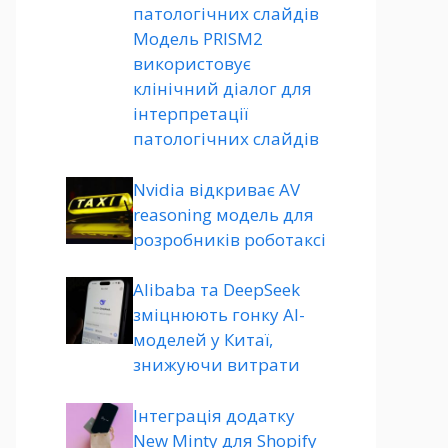
патологічних слайдів
Модель PRISM2
використовує
клінічний діалог для
інтерпретації
патологічних слайдів
Nvidia відкриває AV
reasoning модель для
розробників роботаксі
Alibaba та DeepSeek
зміцнюють гонку AI-
моделей у Китаї,
знижуючи витрати
Інтеграція додатку
New Minty для Shopify