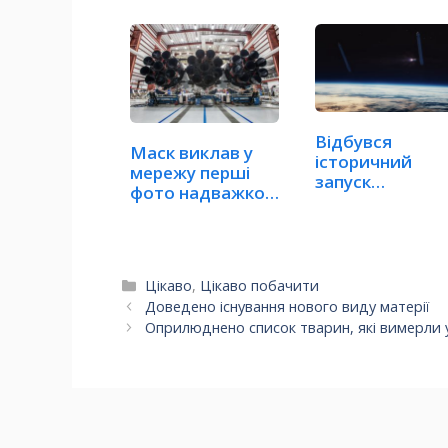
Відбувся
Маск виклав у
історичний
мережу перші
запуск
фото надважкої
найпотужнішої
ракети…
ракети…
Категорії
Цікаво
,
Цікаво побачити
Доведено існування нового виду матерії
Оприлюднено список тварин, які вимерли 