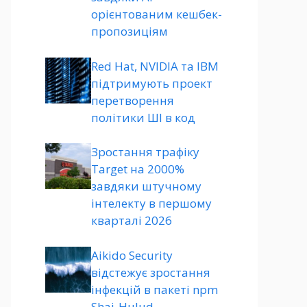
орієнтованим кешбек-
пропозиціям
Red Hat, NVIDIA та IBM
підтримують проект
перетворення
політики ШІ в код
Зростання трафіку
Target на 2000%
завдяки штучному
інтелекту в першому
кварталі 2026
Aikido Security
відстежує зростання
інфекцій в пакеті npm
Shai-Hulud