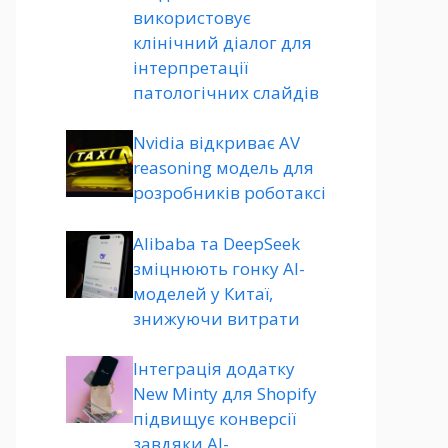
використовує
клінічний діалог для
інтерпретації
патологічних слайдів
Nvidia відкриває AV
reasoning модель для
розробників роботаксі
Alibaba та DeepSeek
зміцнюють гонку AI-
моделей у Китаї,
знижуючи витрати
Інтеграція додатку
New Minty для Shopify
підвищує конверсії
завдяки AI-