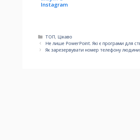
робить шлюб
Instagram
недійсним
Категорії
ТОП
,
Цікаво
Не лише PowerPoint. Які є програми для с
Як зарезервувати номер телефону людини