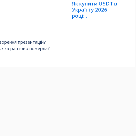
Як купити USDT в
Україні у 2026
році:
покрокова…
творення презентацій?
, яка раптово померла?