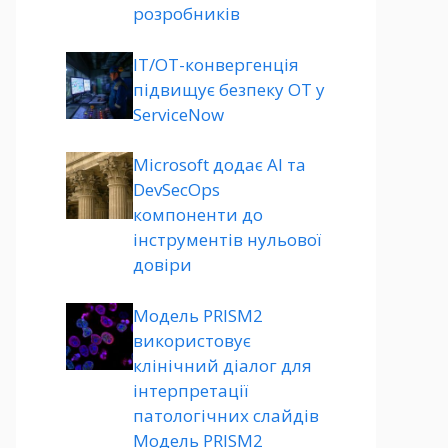
розробників
ІТ/ОТ-конвергенція
підвищує безпеку ОТ у
ServiceNow
Microsoft додає AI та
DevSecOps
компоненти до
інструментів нульової
довіри
Модель PRISM2
використовує
клінічний діалог для
інтерпретації
патологічних слайдів
Модель PRISM2