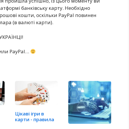
ія пройшла успішно, із цього моменту ви
атформі банківську карту. Необхідно
рошові кошти, оскільки PayPal повинен
ара (в валюті карти).
УКРАЇНЦІ!
вили PayPal…
Цікаві ігри в
карти - правила