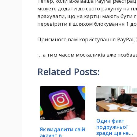
Тепер, коли вже ваша PayPal реєстрац
можете додати до свого рахунку на пл
врахувати, що на картці мають бути г
перевірити її шляхом блокування 1 дол
Приємного вам користування PayPal, 
… а тим часом москаликів вже позба
Related Posts:
Один факт
подружньої
Як видалити свій
зради ще не
акаунт в