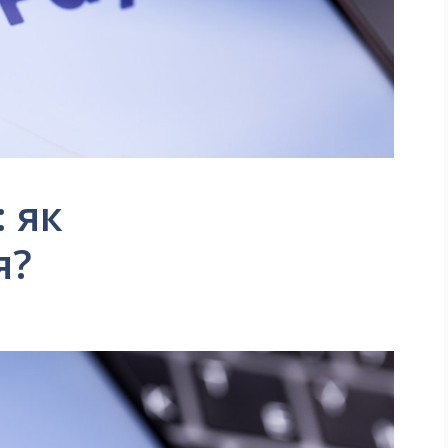
: як
я?