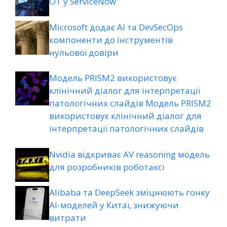
ОТ у ServiceNow
Microsoft додає AI та DevSecOps
компоненти до інструментів
нульової довіри
Модель PRISM2 використовує
клінічний діалог для інтерпретації
патологічних слайдів Модель PRISM2
використовує клінічний діалог для
інтерпретації патологічних слайдів
Nvidia відкриває AV reasoning модель
для розробників роботаксі
Alibaba та DeepSeek зміцнюють гонку
AI-моделей у Китаї, знижуючи
витрати