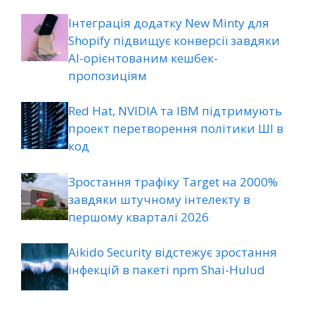
Інтеграція додатку New Minty для
Shopify підвищує конверсії завдяки
AI-орієнтованим кешбек-
пропозиціям
Red Hat, NVIDIA та IBM підтримують
проект перетворення політики ШІ в
код
Зростання трафіку Target на 2000%
завдяки штучному інтелекту в
першому кварталі 2026
Aikido Security відстежує зростання
інфекцій в пакеті npm Shai-Hulud