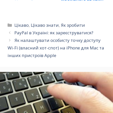
без зміни…
Категорії
Цікаво
,
Цікаво знати
,
Як зробити
PayPal в Україні: як зареєструватися?
Як налаштувати особисту точку доступу
Wi-Fi (власний хот-спот) на iPhone для Mac та
інших пристроїв Apple