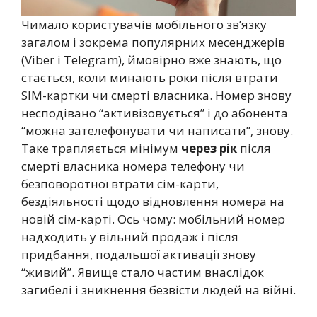
Чимало користувачів мобільного зв’язку
загалом і зокрема популярних месенджерів
(Viber i Telegram), ймовірно вже знають, що
стається, коли минають роки після втрати
SIM-картки чи смерті власника. Номер знову
несподівано “активізовується” і до абонента
“можна зателефонувати чи написати”, знову.
Таке трапляється мінімум
через рік
після
смерті власника номера телефону чи
безповоротної втрати сім-карти,
бездіяльності щодо відновлення номера на
новій сім-карті. Ось чому: мобільний номер
надходить у вільний продаж і після
придбання, подальшої активації знову
“живий”. Явище стало частим внаслідок
загибелі і зникнення безвісти людей на війні.