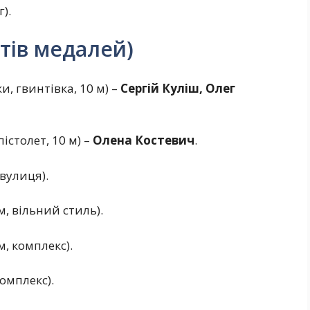
).
тів медалей)
и, гвинтівка, 10 м) –
Сергій Куліш, Олег
пістолет, 10 м) –
Олена Костевич
.
 вулиця).
м, вільний стиль).
м, комплекс).
комплекс).