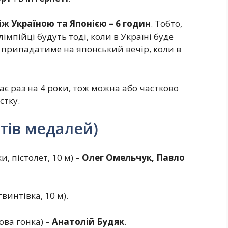
між Україною та Японією – 6 годин
. Тобто,
пійці будуть тоді, коли в Україні буде
в припадатиме на японський вечір, коли в
ває раз на 4 роки, тож можна або частково
стку.
тів медалей)
и, пістолет, 10 м) –
Олег Омельчук, Павло
гвинтівка, 10 м).
ова гонка) –
Анатолій Будяк
.