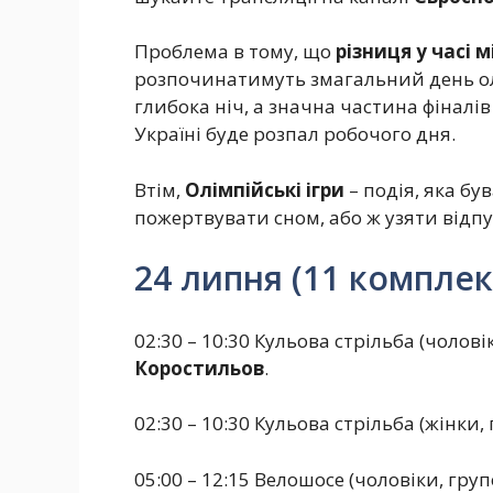
Проблема в тому, що
різниця у часі 
розпочинатимуть змагальний день олім
глибока ніч, а значна частина фіналі
Україні буде розпал робочого дня.
Втім,
Олімпійські ігри
– подія, яка бу
пожертвувати сном, або ж узяти відпу
24 липня (11 комплек
02:30 – 10:30 Кульова стрільба (чоловік
Коростильов
.
02:30 – 10:30 Кульова стрільба (жінки, 
05:00 – 12:15 Велошосе (чоловіки, груп