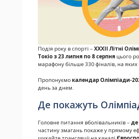
Подія року в спорті –
XXXII Літні Олім
Токіо з 23 липня по 8 серпня
цього ро
марафону більше 330 фіналів, на яких 
Пропонуємо
календар Олімпіади-20
день за днем.
Де покажуть Олімпіа
Головне питання вболівальників –
де
частину змагань покаже у прямому еф
шукайте трансляції на каналі
Євросп