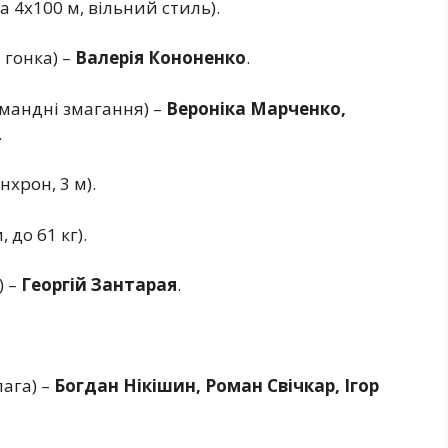
а 4х100 м, вільний стиль).
 гонка) –
Валерія Кононенко
.
командні змагання) –
Вероніка Марченко,
.
нхрон, 3 м).
 до 61 кг).
) –
Георгій Зантарая
.
пага) –
Богдан Нікішин, Роман Свічкар, Ігор