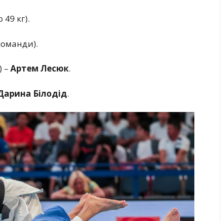
 49 кг).
 команди).
) –
Артем Лесюк
.
Дарина Білодід
.