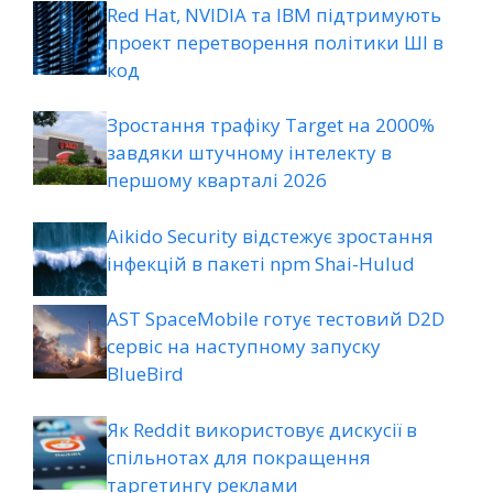
Red Hat, NVIDIA та IBM підтримують
проект перетворення політики ШІ в
код
Зростання трафіку Target на 2000%
завдяки штучному інтелекту в
першому кварталі 2026
Aikido Security відстежує зростання
інфекцій в пакеті npm Shai-Hulud
AST SpaceMobile готує тестовий D2D
сервіс на наступному запуску
BlueBird
Як Reddit використовує дискусії в
спільнотах для покращення
таргетингу реклами