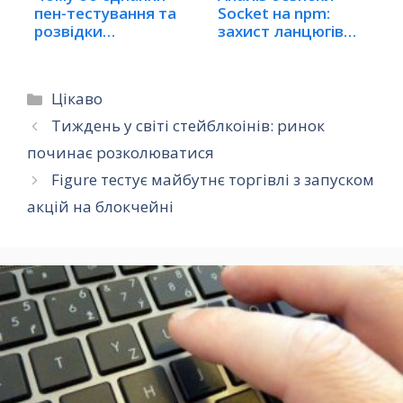
пен-тестування та
Socket на npm:
розвідки…
захист ланцюгів
постачання
Категорії
Цікаво
Тиждень у світі стейблкоінів: ринок
починає розколюватися
Figure тестує майбутнє торгівлі з запуском
акцій на блокчейні