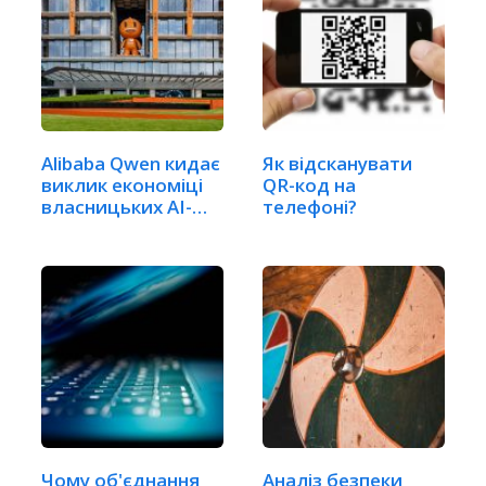
Alibaba Qwen кидає
Як відсканувати
виклик економіці
QR-код на
власницьких AI-
телефоні?
моделей
Чому об'єднання
Аналіз безпеки