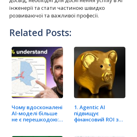
досвід, необхідні для досягнення успіху в AI
інженерії та стати частиною швидко
розвиваючої та важливої професії.
Related Posts:
Чому вдосконалені
1. Agentic AI
AI-моделі більше
підвищує
не є перешкодою:…
фінансовий ROI за
допомогою…