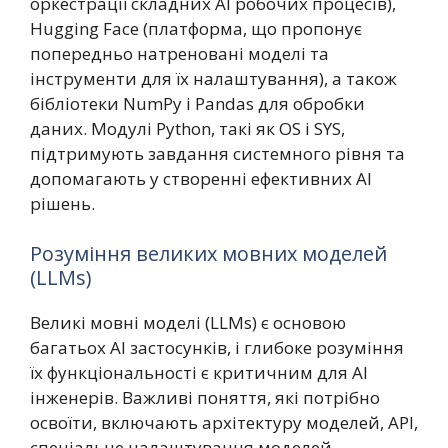
оркестрації складних AI робочих процесів),
Hugging Face (платформа, що пропонує
попередньо натреновані моделі та
інструменти для їх налаштування), а також
бібліотеки NumPy і Pandas для обробки
даних. Модулі Python, такі як OS і SYS,
підтримують завдання системного рівня та
допомагають у створенні ефективних AI
рішень.
Розуміння великих мовних моделей
(LLMs)
Великі мовні моделі (LLMs) є основою
багатьох AI застосунків, і глибоке розуміння
їх функціональності є критичним для AI
інженерів. Важливі поняття, які потрібно
освоїти, включають архітектуру моделей, API,
спеціальне налаштування моделей,