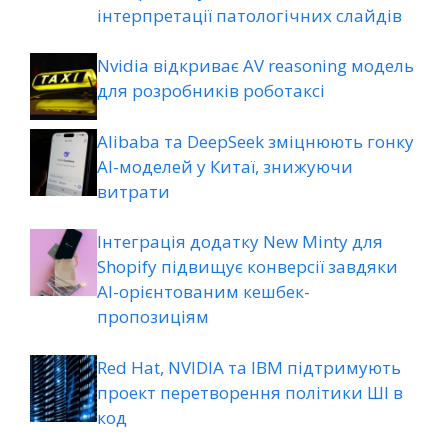
інтерпретації патологічних слайдів
Nvidia відкриває AV reasoning модель
для розробників роботаксі
Alibaba та DeepSeek зміцнюють гонку
AI-моделей у Китаї, знижуючи
витрати
Інтеграція додатку New Minty для
Shopify підвищує конверсії завдяки
AI-орієнтованим кешбек-
пропозиціям
Red Hat, NVIDIA та IBM підтримують
проект перетворення політики ШІ в
код