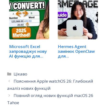
Microsoft Excel
Hermes Agent
запроваджує нову
замінює OpenClaw
AI функцію для…
для
автоматизації…
Категорії
Цікаво
Пояснення Apple watchOS 26: Глибокий
аналіз нових функцій
Повний огляд нових функцій macOS 26
Tahoe