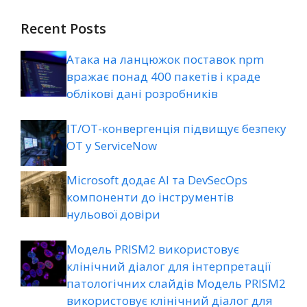
Recent Posts
Атака на ланцюжок поставок npm
вражає понад 400 пакетів і краде
облікові дані розробників
ІТ/ОТ-конвергенція підвищує безпеку
ОТ у ServiceNow
Microsoft додає AI та DevSecOps
компоненти до інструментів
нульової довіри
Модель PRISM2 використовує
клінічний діалог для інтерпретації
патологічних слайдів Модель PRISM2
використовує клінічний діалог для