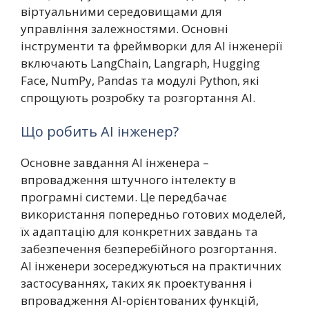
віртуальними середовищами для
управління залежностями. Основні
інструменти та фреймворки для AI інженерії
включають LangChain, Langraph, Hugging
Face, NumPy, Pandas та модулі Python, які
спрощують розробку та розгортання AI.
Що робить AI інженер?
Основне завдання AI інженера –
впровадження штучного інтелекту в
програмні системи. Це передбачає
використання попередньо готових моделей,
їх адаптацію для конкретних завдань та
забезпечення безперебійного розгортання.
AI інженери зосереджуються на практичних
застосуваннях, таких як проектування і
впровадження AI-орієнтованих функцій,