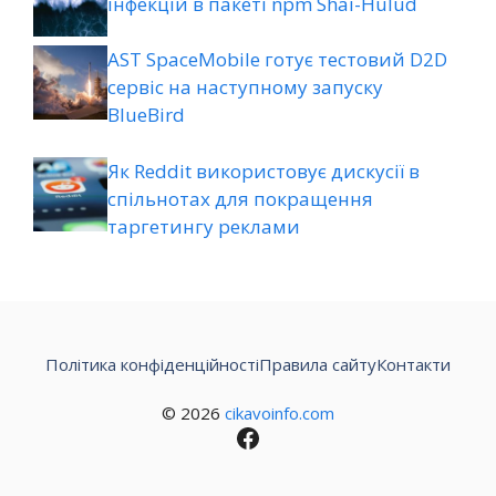
інфекцій в пакеті npm Shai-Hulud
AST SpaceMobile готує тестовий D2D
сервіс на наступному запуску
BlueBird
Як Reddit використовує дискусії в
спільнотах для покращення
таргетингу реклами
Політика конфіденційності
Правила сайту
Контакти
© 2026
cikavoinfo.com
Facebook