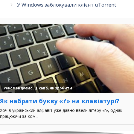
У Windows заблокували клієнт uTorrent