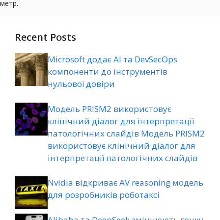
Recent Posts
Microsoft додає AI та DevSecOps
компоненти до інструментів
нульової довіри
Модель PRISM2 використовує
клінічний діалог для інтерпретації
патологічних слайдів Модель PRISM2
використовує клінічний діалог для
інтерпретації патологічних слайдів
Nvidia відкриває AV reasoning модель
для розробників роботаксі
Alibaba та DeepSeek зміцнюють гонку