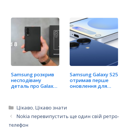
ґаджет
Як з…
Samsung розкрив
Samsung Galaxy S25
несподівану
отримав перше
деталь про Galaxy
оновлення для…
Z Fold 8
Категорії
Цікаво
,
Цікаво знати
Nokia перевипустить ще один свій ретро-
телефон