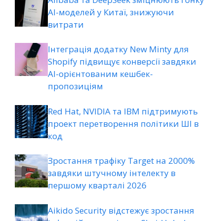
AI-моделей у Китаї, знижуючи
витрати
Інтеграція додатку New Minty для
Shopify підвищує конверсії завдяки
AI-орієнтованим кешбек-
пропозиціям
Red Hat, NVIDIA та IBM підтримують
проект перетворення політики ШІ в
код
Зростання трафіку Target на 2000%
завдяки штучному інтелекту в
першому кварталі 2026
Aikido Security відстежує зростання