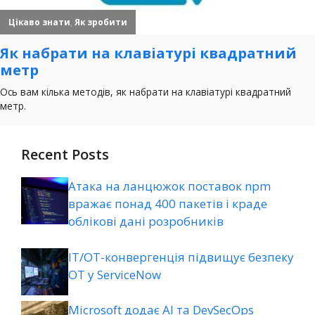
Recent Posts
Атака на ланцюжок поставок npm
вражає понад 400 пакетів і краде
облікові дані розробників
ІТ/ОТ-конвергенція підвищує безпеку
ОТ у ServiceNow
Microsoft додає AI та DevSecOps