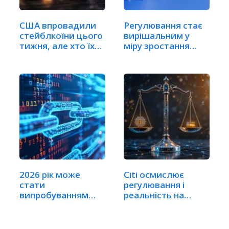
США впровадили
Регулювання стає
стейблкоїни цього
вирішальним у
тижня, але хто їх…
міру зростання…
2026 рік може
Citi осмислює
стати
регулювання і
випробуванням
реальність на
зрілості…
наступному…