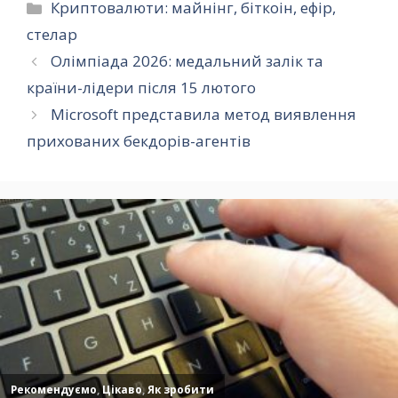
Категорії
Криптовалюти: майнінг, біткоін, ефір,
стелар
Олімпіада 2026: медальний залік та
країни-лідери після 15 лютого
Microsoft представила метод виявлення
прихованих бекдорів-агентів