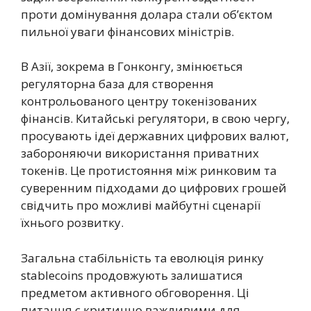
проти домінування долара стали об’єктом
пильної уваги фінансових міністрів.
В Азії, зокрема в Гонконгу, змінюється
регуляторна база для створення
контрольованого центру токенізованих
фінансів. Китайські регулятори, в свою чергу,
просувають ідеї державних цифрових валют,
забороняючи використання приватних
токенів. Це протистояння між ринковим та
суверенним підходами до цифрових грошей
свідчить про можливі майбутні сценарії
їхнього розвитку.
Загальна стабільність та еволюція ринку
stablecoins продовжують залишатися
предметом активного обговорення. Ці
питання є критично важливими для