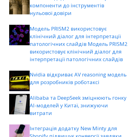
компоненти до інструментів
нульової довіри
Модель PRISM2 використовує
клінічний діалог для інтерпретації
патологічних слайдів Модель PRISM2
використовує клінічний діалог для
інтерпретації патологічних слайдів
Nvidia відкриває AV reasoning модель
для розробників роботаксі
Alibaba та DeepSeek зміцнюють гонку
AI-моделей у Китаї, знижуючи
витрати
Інтеграція додатку New Minty для
Shopify підвищує конверсії завдяки