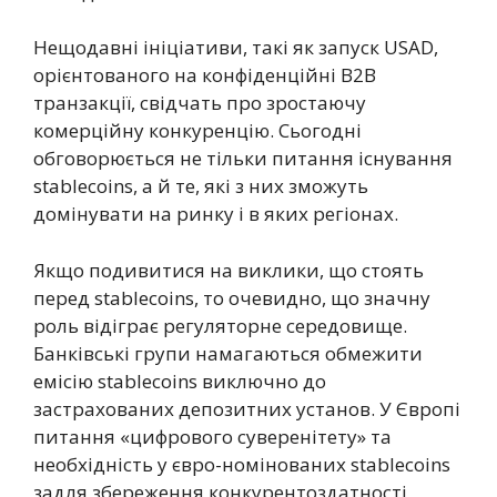
Нещодавні ініціативи, такі як запуск USAD,
орієнтованого на конфіденційні B2B
транзакції, свідчать про зростаючу
комерційну конкуренцію. Сьогодні
обговорюється не тільки питання існування
stablecoins, а й те, які з них зможуть
домінувати на ринку і в яких регіонах.
Якщо подивитися на виклики, що стоять
перед stablecoins, то очевидно, що значну
роль відіграє регуляторне середовище.
Банківські групи намагаються обмежити
емісію stablecoins виключно до
застрахованих депозитних установ. У Європі
питання «цифрового суверенітету» та
необхідність у євро-номінованих stablecoins
задля збереження конкурентоздатності