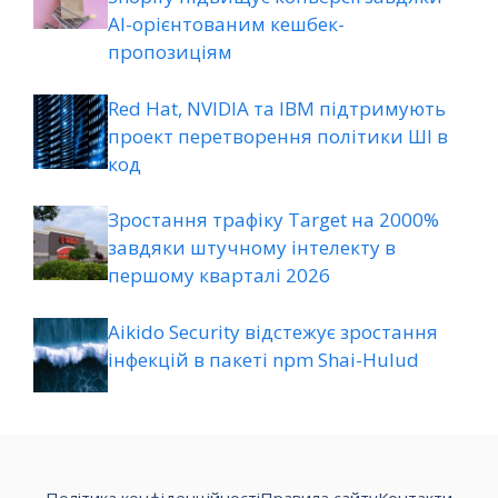
AI-орієнтованим кешбек-
пропозиціям
Red Hat, NVIDIA та IBM підтримують
проект перетворення політики ШІ в
код
Зростання трафіку Target на 2000%
завдяки штучному інтелекту в
першому кварталі 2026
Aikido Security відстежує зростання
інфекцій в пакеті npm Shai-Hulud
Політика конфіденційності
Правила сайту
Контакти