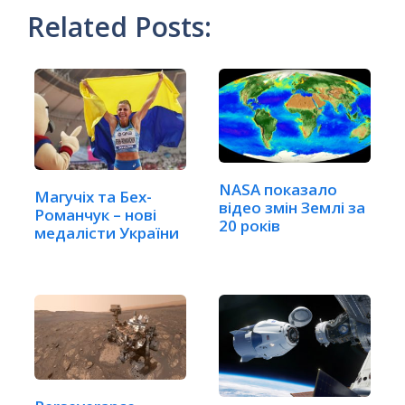
Related Posts:
NASA показало
Магучіх та Бех-
відео змін Землі за
Романчук – нові
20 років
медалісти України