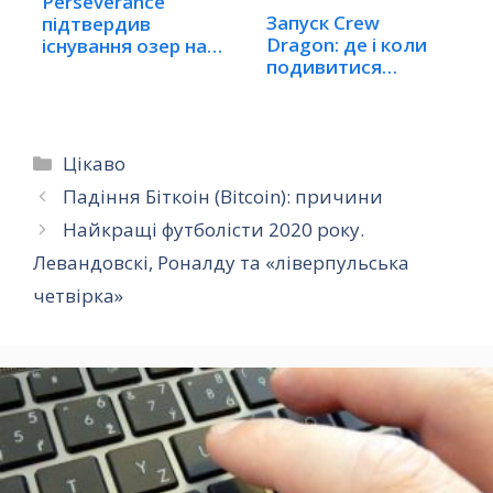
Perseverance
Запуск Crew
підтвердив
Dragon: де і коли
існування озер на…
подивитися
трансляцію
Категорії
Цікаво
Падіння Біткоін (Bitcoin): причини
Найкращі футболісти 2020 року.
Левандовскі, Роналду та «ліверпульська
четвірка»