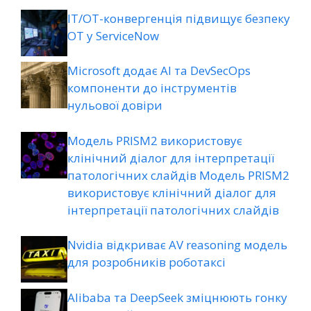
ІТ/ОТ-конвергенція підвищує безпеку
ОТ у ServiceNow
Microsoft додає AI та DevSecOps
компоненти до інструментів
нульової довіри
Модель PRISM2 використовує
клінічний діалог для інтерпретації
патологічних слайдів Модель PRISM2
використовує клінічний діалог для
інтерпретації патологічних слайдів
Nvidia відкриває AV reasoning модель
для розробників роботаксі
Alibaba та DeepSeek зміцнюють гонку