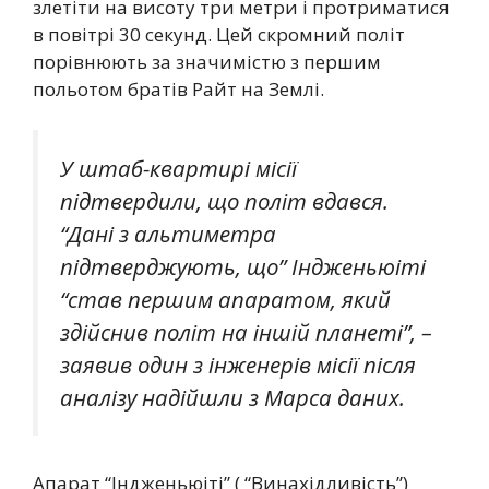
злетіти на висоту три метри і протриматися
в повітрі 30 секунд. Цей скромний політ
порівнюють за значимістю з першим
польотом братів Райт на Землі.
У штаб-квартирі місії
підтвердили, що політ вдався.
“Дані з альтиметра
підтверджують, що” Індженьюіті
“став першим апаратом, який
здійснив політ на іншій планеті”, –
заявив один з інженерів місії після
аналізу надійшли з Марса даних.
Апарат “Індженьюіті” ( “Винахідливість”)