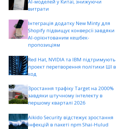
AI-моделей у Китаї, знижуючи
витрати
Інтеграція додатку New Minty для
Shopify підвищує конверсії завдяки
AI-орієнтованим кешбек-
пропозиціям
Red Hat, NVIDIA та IBM підтримують
проект перетворення політики ШІ в
код
Зростання трафіку Target на 2000%
завдяки штучному інтелекту в
першому кварталі 2026
Aikido Security відстежує зростання
інфекцій в пакеті npm Shai-Hulud