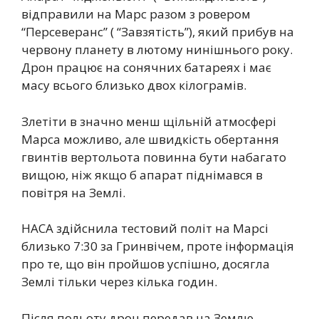
відправили на Марс разом з ровером
“Персеверанс” ( “Завзятість”), який прибув на
червону планету в лютому нинішнього року.
Дрон працює на сонячних батареях і має
масу всього близько двох кілограмів.
Злетіти в значно менш щільній атмосфері
Марса можливо, але швидкість обертання
гвинтів вертольота повинна бути набагато
вищою, ніж якщо б апарат піднімався в
повітря на Землі.
НАСА здійснила тестовий політ на Марсі
близько 7:30 за Гринвічем, проте інформація
про те, що він пройшов успішно, досягла
Землі тільки через кілька годин.
Після польоту дрон передав на Землю