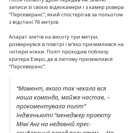
записи зі своєю відеокамери і з камер ровера
“Персеверанс”, який спостерігав за польотом
з відстані 76 метрів.
Апарат злетів на висоту три метри,
розвернувся в повітрі і м’яко приземлився на
чотири ніжки. Політ проходив поблизу
кратера Езеро, де в лютому приземлився
“Персеверанс”.
“Момент, якого так чекала вся
наша команда, майже настав, –
прокоментувала політ”
Індженьюіті “менеджер проекту
Мімі Анг на недавній прес-
конференції перед польотом. – На