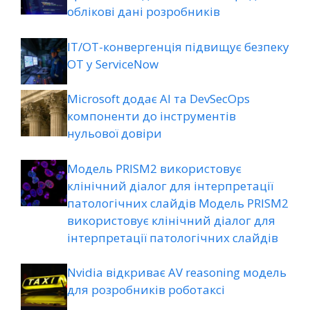
облікові дані розробників
ІТ/ОТ-конвергенція підвищує безпеку
ОТ у ServiceNow
Microsoft додає AI та DevSecOps
компоненти до інструментів
нульової довіри
Модель PRISM2 використовує
клінічний діалог для інтерпретації
патологічних слайдів Модель PRISM2
використовує клінічний діалог для
інтерпретації патологічних слайдів
Nvidia відкриває AV reasoning модель
для розробників роботаксі