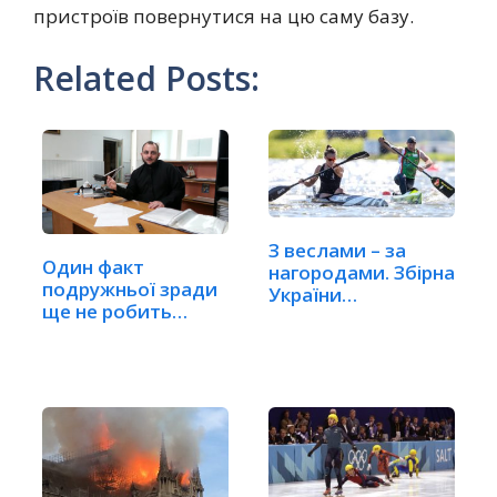
пристроїв повернутися на цю саму базу.
Related Posts:
З веслами – за
Один факт
нагородами. Збірна
подружньої зради
України
ще не робить
готується…
шлюб недійсним