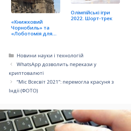
Олімпійські ігри
2022. Шорт-трек
«Книжковий
Чорнобиль» та
«Лоботомія для
бразильців».…
Категорії
Новини науки і технологій
WhatsApp дозволить перекази у
криптовалюті
“Міс Всесвіт 2021”: перемогла красуня з
Індії (ФОТО)