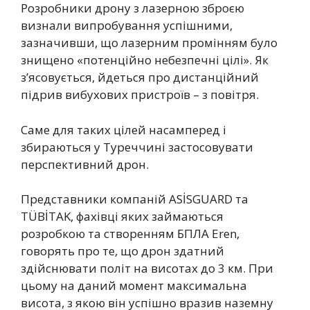
Розробники дрону з лазерною зброєю
визнали випробування успішними,
зазначивши, що лазерним промінням було
знищено «потенційно небезпечні цілі». Як
з’ясовується, йдеться про дистанційний
підрив вибухових пристроїв – з повітря.
Саме для таких цілей насамперед і
збираються у Туреччині застосовувати
перспективний дрон.
Представники компаній ASİSGUARD та
TÜBİTAK, фахівці яких займаються
розробкою та створенням БПЛА Eren,
говорять про те, що дрон здатний
здійснювати політ на висотах до 3 км. При
цьому на даний момент максимальна
висота, з якою він успішно вразив наземну