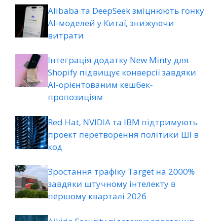
Alibaba та DeepSeek зміцнюють гонку
AI-моделей у Китаї, знижуючи
витрати
Інтеграція додатку New Minty для
Shopify підвищує конверсії завдяки
AI-орієнтованим кешбек-
пропозиціям
Red Hat, NVIDIA та IBM підтримують
проект перетворення політики ШІ в
код
Зростання трафіку Target на 2000%
завдяки штучному інтелекту в
першому кварталі 2026