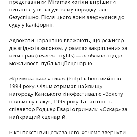
представники Miramax хотіли вирішити
питання у позасудовому порядку, але
безуспішно. Після цього вони звернулися до
суду у Каліфорнії.
Адвокати Тарантіно вважають, що режисер
діє згідно із законом, у рамках закріплених за
ним прав (reserved rights) — особливо щодо
можливості публікації сценарію.
«Кримінальне чтиво» (Pulp Fiction) вийшло
1994 року. Фільм отримав найвищу
нагороду Канського кінофестивалю «Золоту
пальмову гілку», 1995 року Тарантіно та
співавтор Роджер Еварі отримали «Оскар» за
найкращий сценарій.
В контексті вищесказаного, хочемо звернути