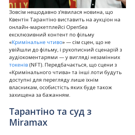
Зовсім нещодавно з’явилася новина, що
Квентін Тарантіно виставить на аукціон на
онлайн-маркетплейсі OpenSea
ексклюзивний контент по фільму
«
Кримінальне чтиво
» — сім сцен, що не
увійшли до фільму, і рукописний сценарій з
аудіокоментарями — у вигляді незамінних
токенів
(NFT). Передбачається, що сцени з
«Кримінального чтива» та інші лоти будуть
доступні для перегляду лише їхнім
власникам, особистість яких буде також
захищена за бажанням.
Тарантіно та суд з
Miramax