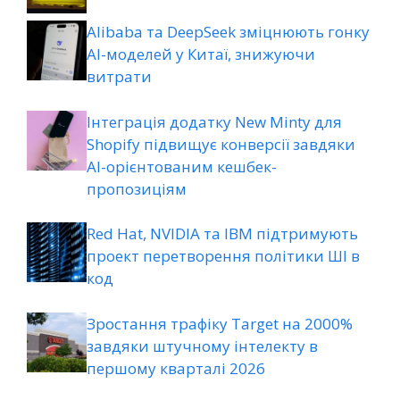
Alibaba та DeepSeek зміцнюють гонку
AI-моделей у Китаї, знижуючи
витрати
Інтеграція додатку New Minty для
Shopify підвищує конверсії завдяки
AI-орієнтованим кешбек-
пропозиціям
Red Hat, NVIDIA та IBM підтримують
проект перетворення політики ШІ в
код
Зростання трафіку Target на 2000%
завдяки штучному інтелекту в
першому кварталі 2026