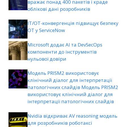
вражає понад 400 пакетів і краде
облікові дані розробників
ІТ/ОТ-конвергенція підвищує безпеку
ОТ у ServiceNow
Microsoft додає AI та DevSecOps
компоненти до інструментів
нульової довіри
Модель PRISM2 використовує
клінічний діалог для інтерпретації
патологічних слайдів Модель PRISM2
використовує клінічний діалог для
інтерпретації патологічних слайдів
Nvidia відкриває AV reasoning модель
для розробників роботаксі