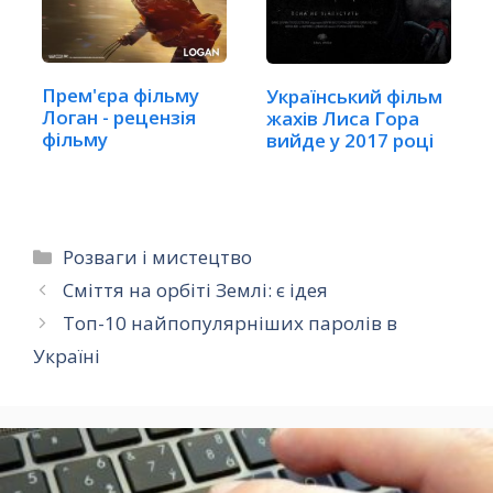
Прем'єра фільму
Український фільм
Логан - рецензія
жахів Лиса Гора
фільму
вийде у 2017 році
Категорії
Розваги і мистецтво
Сміття на орбіті Землі: є ідея
Топ-10 найпопулярніших паролів в
Україні