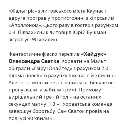
«Жальгіріс» з литовського міста Каунас і
вдруге програв у протистоянні з кіпрським
«Аполлоном». Цього разу в гостях з рахунком
0:4. Півзахисник литовців Юрій Бушман
зіграв усі 90 хвилин.
Фантастичне фіаско пережив
«Хайдук»
Олександра Сватка
. Хорвати на Мальті
обіграли «Гзіру Юнайтед» з рахунком 2:0 і
вдома повели в рахунку вже на 7-й хвилині.
Але гості змогли не розвалитися: більше не
пропускали, а забили тричі. Причому
вирішальний третій гол – на останніх
секундах матчу. 1:3 – і хорватська команда
завершує боротьбу. Сам Сваток провів на
полі усі 90 хвилин.