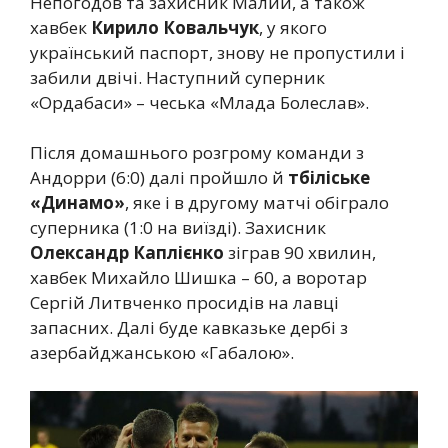
Непогодов та захисник Малий, а також
хавбек
Кирило Ковальчук
, у якого
український паспорт, знову не пропустили і
забили двічі. Наступний суперник
«Ордабаси» – чеська «Млада Болеслав».
Після домашнього розгрому команди з
Андорри (6:0) далі пройшло й
тбіліське
«Динамо»
, яке і в другому матчі обіграло
суперника (1:0 на виїзді). Захисник
Олександр Каплієнко
зіграв 90 хвилин,
хавбек Михайло Шишка – 60, а воротар
Сергій Литвченко просидів на лавці
запасних. Далі буде кавказьке дербі з
азербайджанською «Габалою».