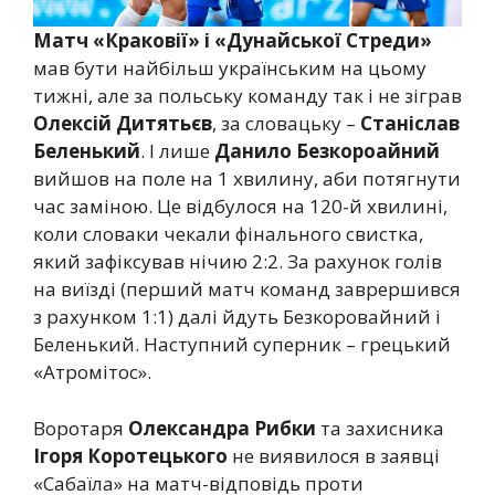
Матч «Краковії» і «Дунайської Стреди»
мав бути найбільш українським на цьому
тижні, але за польську команду так і не зіграв
Олексій Дитятьєв
, за словацьку –
Станіслав
Беленький
. І лише
Данило Безкороайний
вийшов на поле на 1 хвилину, аби потягнути
час заміною. Це відбулося на 120-й хвилині,
коли словаки чекали фінального свистка,
який зафіксував нічию 2:2. За рахунок голів
на виїзді (перший матч команд заврершився
з рахунком 1:1) далі йдуть Безкоровайний і
Беленький. Наступний суперник – грецький
«Атромітос».
Воротаря
Олександра Рибки
та захисника
Ігоря Коротецького
не виявилося в заявці
«Сабаїла» на матч-відповідь проти