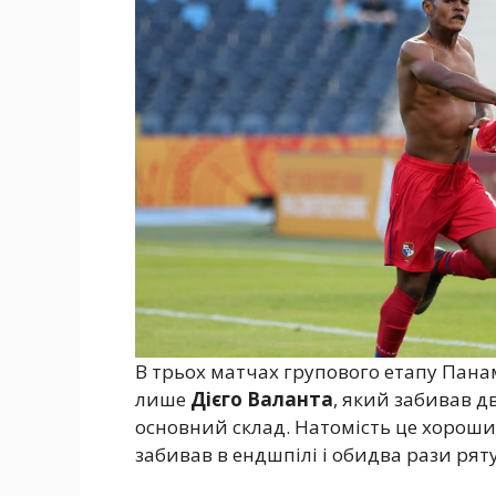
В трьох матчах групового етапу Панам
лише
Дієго Валанта
, який забивав дв
основний склад. Натомість це хороший
забивав в ендшпілі і обидва рази рят