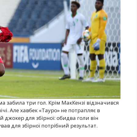
а забила три гол. Крім МакКензі відзначився
ічі. Але хавбек «Тауро» не потрапляє в
 джокер для збірної: обидва голи він
ував для збірної потрібний результат.