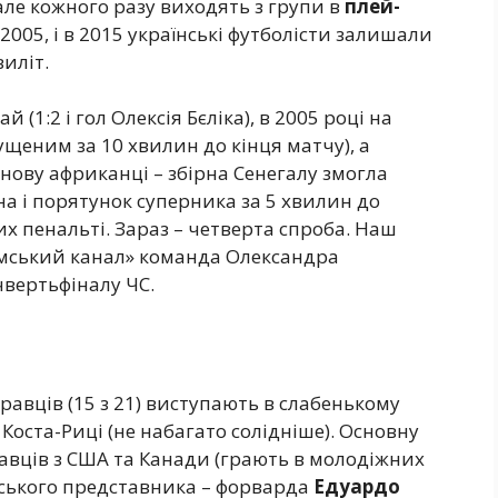
, але кожного разу виходять з групи в
плей-
і в 2005, і в 2015 українські футболісти залишали
иліт.
(1:2 і гол Олексія Бєліка), в 2005 році на
пущеним за 10 хвилин до кінця матчу), а
нову африканці – збірна Сенегалу змогла
іна і порятунок суперника за 5 хвилин до
вих пенальті. Зараз – четверта спроба. Наш
амський канал» команда Олександра
вертьфіналу ЧС.
равців (15 з 21) виступають в слабенькому
Коста-Риці (не набагато солідніше). Основну
авців з США та Канади (грають в молодіжних
нського представника – форварда
Едуардо