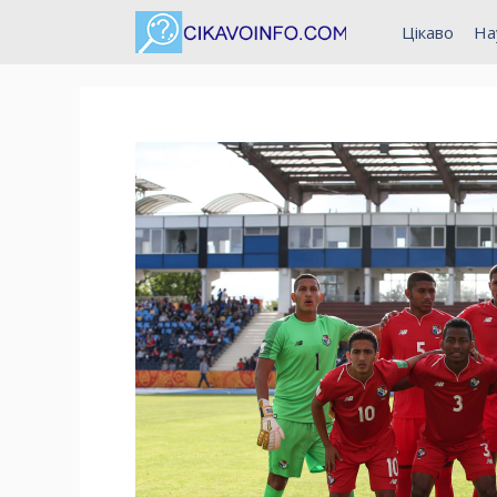
Перейти
Цікаво
На
до
вмісту