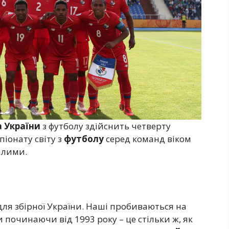
 України
з футболу здійснить четверту
іонату світу з
футболу
серед команд віком
алими.
ля збірної України. Наші пробиваються на
и починаючи від 1993 року – це стільки ж, як