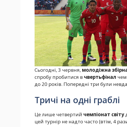
Сьогодні, 3 червня,
молодіжна збірна
спробу пробитися в
чвертьфінал
чемп
до 20 років. Попередні три були невд
Тричі на одні граблі
Це лише четвертий
чемпіонат світу
д
цей турнір не надто часто (втім, 4 раз