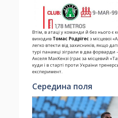
Втім, в атаці у команди й без нього є 
виходив
Томас Родрігес
з місцевої «
легко втекти від захисників, якщо да
турі панамці зіграли в два форварди –
Акселя МакКензі (грає за місцевий «Та
куди і в старті проти України трене
експеримент.
Середина поля