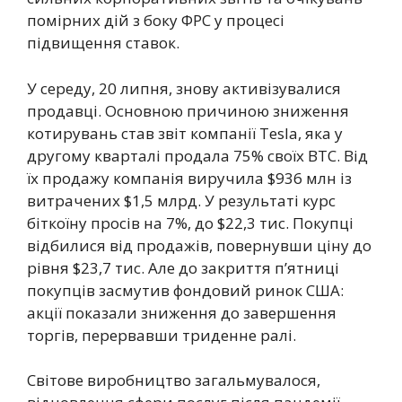
помірних дій з боку ФРС у процесі
підвищення ставок.
У середу, 20 липня, знову активізувалися
продавці. Основною причиною зниження
котирувань став звіт компанії Tesla, яка у
другому кварталі продала 75% своїх BTC. Від
їх продажу компанія виручила $936 млн із
витрачених $1,5 млрд. У результаті курс
біткоїну просів на 7%, до $22,3 тис. Покупці
відбилися від продажів, повернувши ціну до
рівня $23,7 тис. Але до закриття п’ятниці
покупців засмутив фондовий ринок США:
акції показали зниження до завершення
торгів, перервавши триденне ралі.
Світове виробництво загальмувалося,