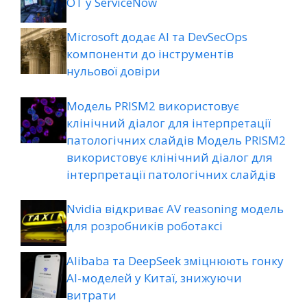
ОТ у ServiceNow
Microsoft додає AI та DevSecOps
компоненти до інструментів
нульової довіри
Модель PRISM2 використовує
клінічний діалог для інтерпретації
патологічних слайдів Модель PRISM2
використовує клінічний діалог для
інтерпретації патологічних слайдів
Nvidia відкриває AV reasoning модель
для розробників роботаксі
Alibaba та DeepSeek зміцнюють гонку
AI-моделей у Китаї, знижуючи
витрати