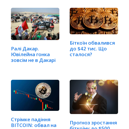
Біткоїн обвалився
до $42 тис. Що
Ралі Дакар.
сталося?
Ювілейна гонка
зовсім не в Дакарі
Стрімке падіння
Прогноз зростання
BITCOIN: обвал на
біткоїну до $500