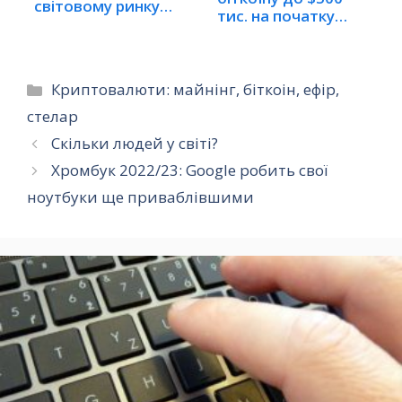
світовому ринку…
тис. на початку
2022 року
Категорії
Криптовалюти: майнінг, біткоін, ефір,
стелар
Cкільки людей у світі?
Хромбук 2022/23: Google робить свої
ноутбуки ще приваблівшими