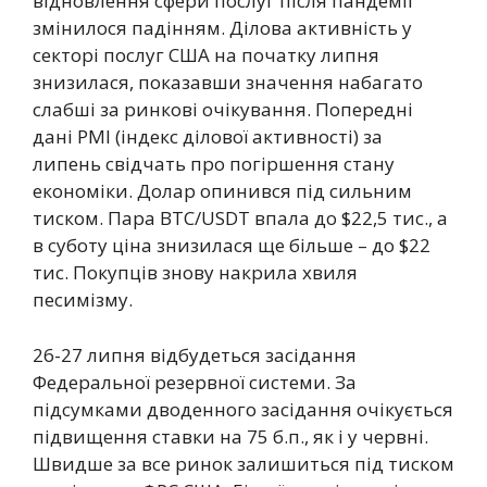
відновлення сфери послуг після пандемії
змінилося падінням. Ділова активність у
секторі послуг США на початку липня
знизилася, показавши значення набагато
слабші за ринкові очікування. Попередні
дані PMI (індекс ділової активності) за
липень свідчать про погіршення стану
економіки. Долар опинився під сильним
тиском. Пара BTC/USDT впала до $22,5 тис., а
в суботу ціна знизилася ще більше – до $22
тис. Покупців знову накрила хвиля
песимізму.
26-27 липня відбудеться засідання
Федеральної резервної системи. За
підсумками дводенного засідання очікується
підвищення ставки на 75 б.п., як і у червні.
Швидше за все ринок залишиться під тиском