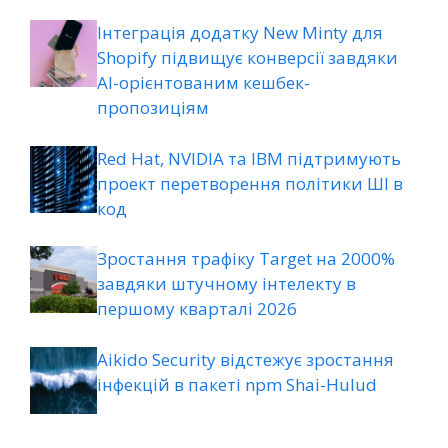
Інтеграція додатку New Minty для
Shopify підвищує конверсії завдяки
AI-орієнтованим кешбек-
пропозиціям
Red Hat, NVIDIA та IBM підтримують
проект перетворення політики ШІ в
код
Зростання трафіку Target на 2000%
завдяки штучному інтелекту в
першому кварталі 2026
Aikido Security відстежує зростання
інфекцій в пакеті npm Shai-Hulud