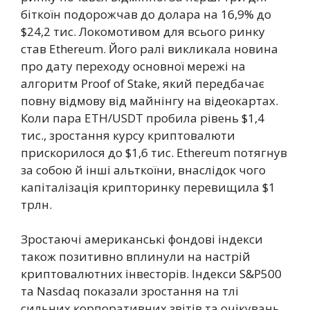
біткоїн подорожчав до долара на 16,9% до
$24,2 тис. Локомотивом для всього ринку
став Ethereum. Його ралі викликала новина
про дату переходу основної мережі на
алгоритм Proof of Stake, який передбачає
повну відмову від майнінгу на відеокартах.
Коли пара ETH/USDТ пробила рівень $1,4
тис., зростання курсу криптовалюти
прискорилося до $1,6 тис. Ethereum потягнув
за собою й інші альткоїни, внаслідок чого
капіталізація крипторинку перевищила $1
трлн.
Зростаючі американські фондові індекси
також позитивно вплинули на настрій
криптовалютних інвесторів. Індекси S&P500
та Nasdaq показали зростання на тлі
сильних корпоративних звітів та очікувань