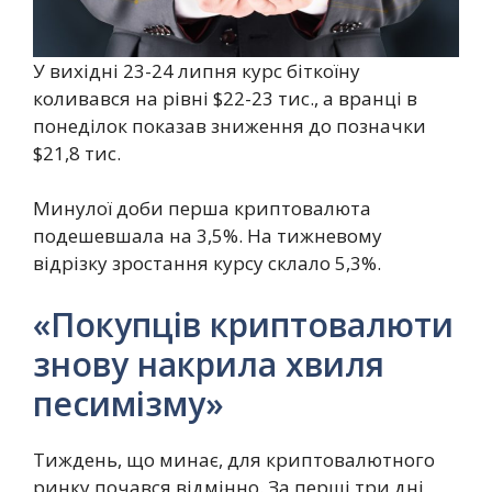
У вихідні 23-24 липня курс біткоїну
коливався на рівні $22-23 тис., а вранці в
понеділок показав зниження до позначки
$21,8 тис.
Минулої доби перша криптовалюта
подешевшала на 3,5%. На тижневому
відрізку зростання курсу склало 5,3%.
«Покупців криптовалюти
знову накрила хвиля
песимізму»
Тиждень, що минає, для криптовалютного
ринку почався відмінно. За перші три дні