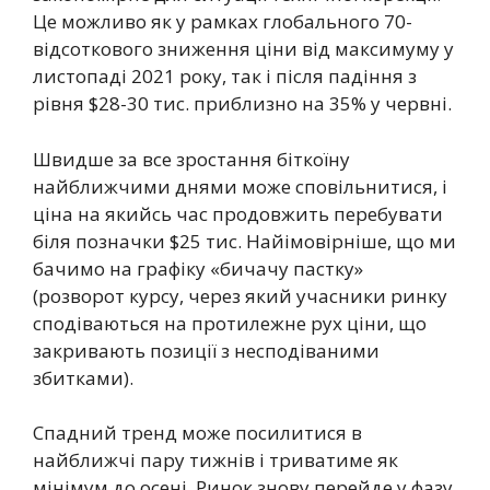
Це можливо як у рамках глобального 70-
відсоткового зниження ціни від максимуму у
листопаді 2021 року, так і після падіння з
рівня $28-30 тис. приблизно на 35% у червні.
Швидше за все зростання біткоїну
найближчими днями може сповільнитися, і
ціна на якийсь час продовжить перебувати
біля позначки $25 тис. Найімовірніше, що ми
бачимо на графіку «бичачу пастку»
(розворот курсу, через який учасники ринку
сподіваються на протилежне рух ціни, що
закривають позиції з несподіваними
збитками).
Спадний тренд може посилитися в
найближчі пару тижнів і триватиме як
мінімум до осені. Ринок знову перейде у фазу