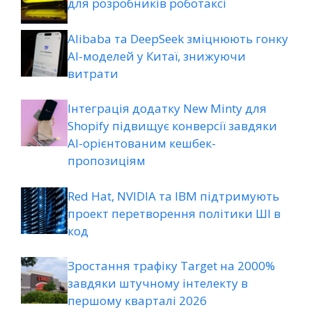
для розробників роботаксі
Alibaba та DeepSeek зміцнюють гонку
AI-моделей у Китаї, знижуючи
витрати
Інтеграція додатку New Minty для
Shopify підвищує конверсії завдяки
AI-орієнтованим кешбек-
пропозиціям
Red Hat, NVIDIA та IBM підтримують
проект перетворення політики ШІ в
код
Зростання трафіку Target на 2000%
завдяки штучному інтелекту в
першому кварталі 2026