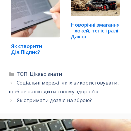
Новорічні змагання
– хокей, теніс і ралі
Дакар.…
Як створити
Дія.Підпис?
Категорії
ТОП
,
Цікаво знати
Соціальні мережі: як їх використовувати,
щоб не нашкодити своєму здоров’ю
Як отримати дозвіл на зброю?