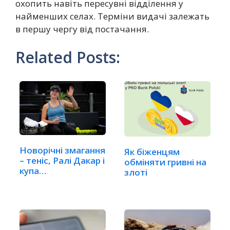
охопить навіть пересувні відділення у
найменших селах. Терміни видачі залежать
в першу чергу від постачання.
Related Posts:
Новорічні змагання
Як біженцям
– теніс, Ралі Дакар і
обміняти гривні на
купа…
злоті