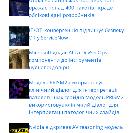
Атака на ланцюжок поставок npm
вражає понад 400 пакетів і краде
облікові дані розробників
ІТ/ОТ-конвергенція підвищує безпеку
ОТ у ServiceNow
Microsoft додає AI та DevSecOps
компоненти до інструментів
нульової довіри
Модель PRISM2 використовує
клінічний діалог для інтерпретації
патологічних слайдів Модель PRISM2
використовує клінічний діалог для
інтерпретації патологічних слайдів
Nvidia відкриває AV reasoning модель